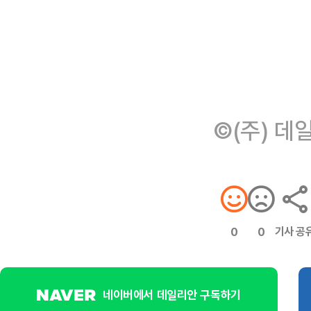
©(주) 데
기사 공
0
0
네이버에서 데일리안 구독하기