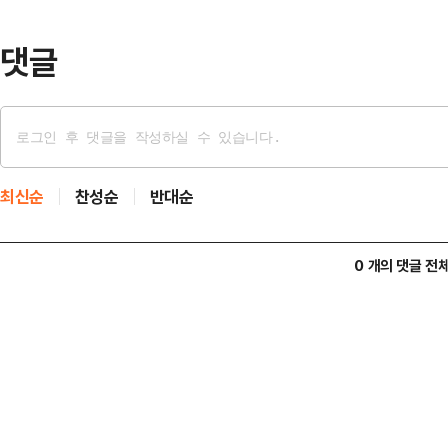
된다. 이는 전체 형기인 2년(730일)
댓글
최신순
찬성순
반대순
0 개의 댓글 전