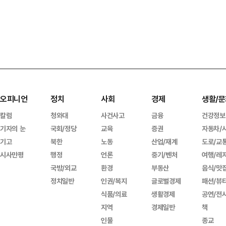
오피니언
정치
사회
경제
생활/문
칼럼
청와대
사건사고
금융
건강정보
기자의 눈
국회/정당
교육
증권
자동차/
기고
북한
노동
산업/재계
도로/교
시사만평
행정
언론
중기/벤처
여행/레
국방/외교
환경
부동산
음식/맛
정치일반
인권/복지
글로벌경제
패션/뷰
식품/의료
생활경제
공연/전
지역
경제일반
책
인물
종교