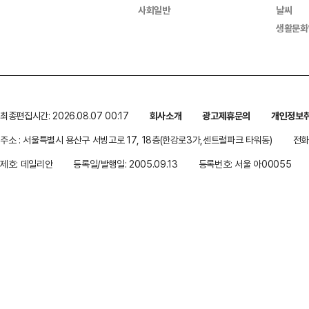
사회일반
날씨
생활문화
최종편집시간: 2026.08.07 00:17
회사소개
광고제휴문의
개인정보
주소 : 서울특별시 용산구 서빙고로 17, 18층(한강로3가,센트럴파크 타워동)
전화 
제호: 데일리안
등록일/발행일: 2005.09.13
등록번호: 서울 아00055