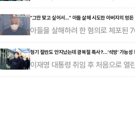
을 계기로 '우산 비매너' 논란에 휩싸
열린 대구·경북 합동연설회에 참석한
시도당에서는 전당대…
등)에 주목했다.NYT는 7일(현지시
"그만 맞고 싶어서..." 아들 살해 시도한 아버지의 멍든
의 반응은 엇갈려 나타났다. 대선 
아들을 살해하려 한 혐의로 체포된 7
우산을 들어줘야 했던 걸까'라는 제
는 당원과 차기 대권주자로 장동혁을 
되자 해당 사건이 현지에서 큰 주목을
진 이른바 '손흥민 우산 논란'과 그 
신을 위해 …
면 일본 지바현 후나바시시에 거주하는
형기 절반도 안지났는데 광복절 특사?…'석방' 가능성 
이번 논란은 지난 3일 서울월드컵경
이재명 대통령 취임 후 처음으로 열린
하려고 한 혐의(살인미수)로 경찰에 
선경기를 마친 손흥민이 빗속에서 인
광복절 특별사면 명단에 조국혁신당 
주택에서 일어났다. 경찰 조사에 따르
터뷰 모습과…
자녀 입시 비리 등 혐의로 재판에 넘
해 집에 있던 흉기로 그를 2~3차례
서 징역 2년 실형을 확정받고 같은 달
된 B씨는 현재 생명에는 지장이 없는
대표의 만기 출소 예정일은 내년 12
걸어 자…
황이다. 오는 8월15일 광복절을 기