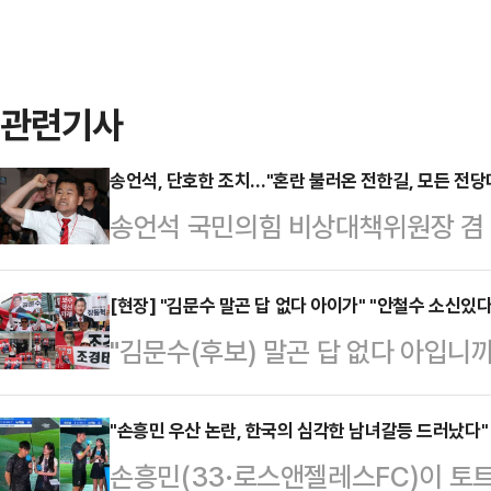
관련기사
송언석, 단호한 조치…"혼란 불러온 전한길, 모든 전당
송언석 국민의힘 비상대책위원장 겸 
합동연설회에서 후보자의 연설을 훼
위기를 해친 전 한국사 강사 전한길 
[현장] "김문수 말곤 답 없다 아이가" "안철수 소신있
"김문수(후보) 말곤 답 없다 아입니
를 분열과 갈등의 장으로 만든 데 대
람 김문수 뿐입니더.""안철수(후보)
장 출입금지 조치를 지시했다.송언석 
교. 국민이 바라는 방향에 따라 인적
"손흥민 우산 논란, 한국의 심각한 남녀갈등 드러났다"
해 "혼란을 불러일으킨 전 씨를 포함
손흥민(33·로스앤젤레스FC)이 토트
대회 취재TF팀이 8일 8·22 전당
개최되는 모든 전당대회 일정에 출입