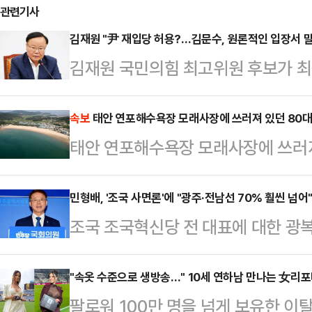
관련기사
김재원 "尹 재입당 허용?…김문수, 원론적인 입장서 말
김재원 국민의힘 최고위원 후보가 최
의 '윤석열 전 대통령 재입당 허용'
답변을 한 것 같다"고 분석했다.김재
속보
태안 연포해수욕장 모래사장에 쓰러져 있던 80대
태안 연포해수욕장 모래사장에 쓰러져
팅'에 출연해 김 후보의 윤 전 대통령
"우리 당의 문호를 개방하고 누구든
민형배, '조국 사면론'에 "광주·전남선 70% 훨씬 넘어
면 널리 문을 개방해야 된다는 것"이
조국 조국혁신당 전 대표에 대한 
통령은 비상계엄 선포 이후에 상황이 
가운데, 민형배 더불어민주당 의원이 
다"며 "…
로 기획된 정치 검찰의 난동이었다"며
"속옷 수준으로 생방송…" 10세 연하남 만나는 女리
팔로워 100만 명을 넘게 보유한 
야 하는 상황에서 상징적인 의미가 크