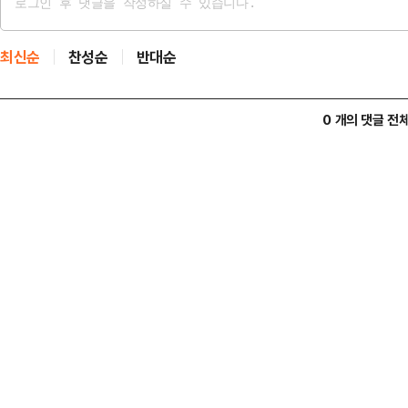
최신순
찬성순
반대순
0 개의 댓글 전