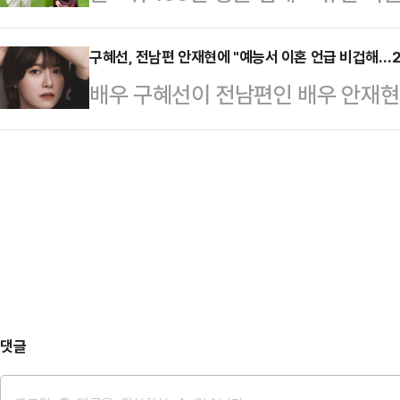
나의 과한 노출 의상이 화제의 중심에
라디오 '뉴스쇼'에서 "특정 정치인에
에 따르면 엘레오노라 인카르도나는 
구혜선, 전남편 안재현에 "예능서 이혼 언급 비겁해…2
터 기획해 과도하게 몰고 간 측면이 
배우 구혜선이 전남편인 배우 안재현
스타디움에서 열린 PSG와 바이에른
고 내란을 끝내야 하는 상황에서 보면
혜선은 8일 자신의 SNS를 통해 "'
착용했다.공개된 사진에 따르면 인
다"며 "정치적으…
고 낙인찍는 것을 반복적으로 주도하
트와 브라톱 차림(사진 왼쪽)으로 중
각한다"며 "전 배우자의 이혼 과정에
셜미디어(SNS)에 공유돼 화제를 모
으로 진위여부를 따지지 않는 방향으
태의 상의 차림은 과하…
진실된 화해는 아닐지라도 암묵적 
있는 것"이라고 말했다.그는 "전 배
같은 업계에서 …
댓글