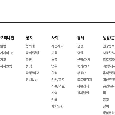
오피니언
정치
사회
경제
생활/문
칼럼
청와대
사건사고
금융
건강정보
기자의 눈
국회/정당
교육
증권
자동차/
기고
북한
노동
산업/재계
도로/교
시사만평
행정
언론
중기/벤처
여행/레
국방/외교
환경
부동산
음식/맛
정치일반
인권/복지
글로벌경제
패션/뷰
식품/의료
생활경제
공연/전
지역
경제일반
책
인물
종교
사회일반
날씨
생활문화