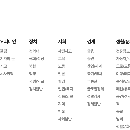
오피니언
정치
사회
경제
생활/문
칼럼
청와대
사건사고
금융
건강정보
기자의 눈
국회/정당
교육
증권
자동차/
기고
북한
노동
산업/재계
도로/교
시사만평
행정
언론
중기/벤처
여행/레
국방/외교
환경
부동산
음식/맛
정치일반
인권/복지
글로벌경제
패션/뷰
식품/의료
생활경제
공연/전
지역
경제일반
책
인물
종교
사회일반
날씨
생활문화