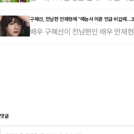
나의 과한 노출 의상이 화제의 중심에
라디오 '뉴스쇼'에서 "특정 정치인에
에 따르면 엘레오노라 인카르도나는 
구혜선, 전남편 안재현에 "예능서 이혼 언급 비겁해…2
터 기획해 과도하게 몰고 간 측면이 
배우 구혜선이 전남편인 배우 안재현
스타디움에서 열린 PSG와 바이에른
고 내란을 끝내야 하는 상황에서 보면
혜선은 8일 자신의 SNS를 통해 "'
착용했다.공개된 사진에 따르면 인
다"며 "정치적으…
고 낙인찍는 것을 반복적으로 주도하
트와 브라톱 차림(사진 왼쪽)으로 중
각한다"며 "전 배우자의 이혼 과정에
셜미디어(SNS)에 공유돼 화제를 모
으로 진위여부를 따지지 않는 방향으
태의 상의 차림은 과하…
진실된 화해는 아닐지라도 암묵적 
있는 것"이라고 말했다.그는 "전 배
같은 업계에서 …
댓글