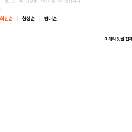
최신순
찬성순
반대순
0 개의 댓글 전