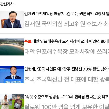
관련기사
김재원 "尹 재입당 허용?…김문수, 원론적인 입장서 말
김재원 국민의힘 최고위원 후보가 최
의 '윤석열 전 대통령 재입당 허용'
답변을 한 것 같다"고 분석했다.김재
속보
태안 연포해수욕장 모래사장에 쓰러져 있던 80대
태안 연포해수욕장 모래사장에 쓰러져
팅'에 출연해 김 후보의 윤 전 대통령
"우리 당의 문호를 개방하고 누구든
민형배, '조국 사면론'에 "광주·전남선 70% 훨씬 넘어
면 널리 문을 개방해야 된다는 것"이
조국 조국혁신당 전 대표에 대한 
통령은 비상계엄 선포 이후에 상황이 
가운데, 민형배 더불어민주당 의원이 
다"며 "…
로 기획된 정치 검찰의 난동이었다"며
"속옷 수준으로 생방송…" 10세 연하남 만나는 女리
팔로워 100만 명을 넘게 보유한 
야 하는 상황에서 상징적인 의미가 크