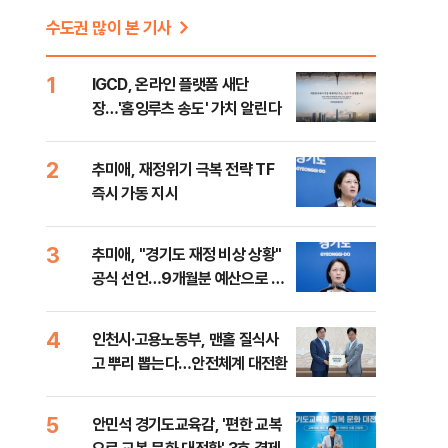
수도권 많이 본 기사
1
IGCD, 온라인 플랫폼 새단
장…'홈잉루츠 송도' 가치 알린다
2
추미애, 재정위기 극복 전략 TF
즉시 가동 지시
3
추미애, "경기도 재정 비상 상황"
공식 선언…9개월분 예산으로 민
생사업 중단
4
인천시·고용노동부, 맨홀 질식사
고 뿌리 뽑는다…안전체계 대전환
5
안민석 경기도교육감, '편한 교복