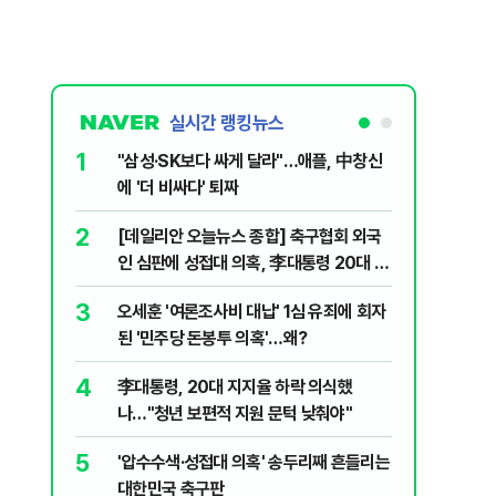
실시간 랭킹뉴스
1
6
"삼성·SK보다 싸게 달라"…애플, 中창신
2030은
에 '더 비싸다' 퇴짜
줄 알았나
리 헬스]
2
7
[데일리안 오늘뉴스 종합] 축구협회 외국
"캐리비
인 심판에 성접대 의혹, 李대통령 20대 지
다 달아나
지율 하락 의식했나, 삼전닉스 올인은 금
3
8
오세훈 '여론조사비 대납' 1심 유죄에 회자
"약만으론
물, SK하이닉스 프리마켓 시초가 논란 재
된 '민주당 돈봉투 의혹'…왜?
과학자의 
점화, 김민석 "과반 승리 가능성 99%" 등
4
9
李대통령, 20대 지지율 하락 의식했
레버리지 
나…"청년 보편적 지원 문턱 낮춰야"
지수로 
5
10
'압수수색·성접대 의혹' 송두리째 흔들리는
지진에 
대한민국 축구판
日 여성..