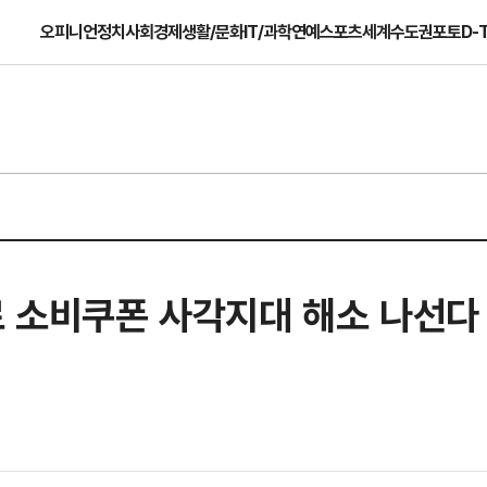
오피니언
정치
사회
경제
생활/문화
IT/과학
연예
스포츠
세계
수도권
포토
D-
로 소비쿠폰 사각지대 해소 나선다