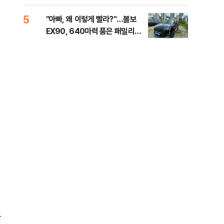
세제
5
10
"아빠, 왜 이렇게 빨라?"…볼보
병력
EX90, 640마력 품은 패밀리카
60
[시승기]
40
을