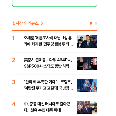
실시간 인기뉴스
1
6
오세훈 '여론조사비 대납' 1심 유
형소
죄에 회자된 '민주당 돈봉투 의
다…
혹'…왜?
2
7
美증시 급제동…다우 464P↓,
[단
S&P500·나스닥도 동반 하락
희룡
증거
3
8
"탄약 왜 부족한 거야"…트럼프,
美 
'이란전 무기고 고갈'에 국방장관
'출
질책
4
9
中, 중동 대신 러시아로 갈아탔
"오
다…원유 수입 대폭 확대
과정