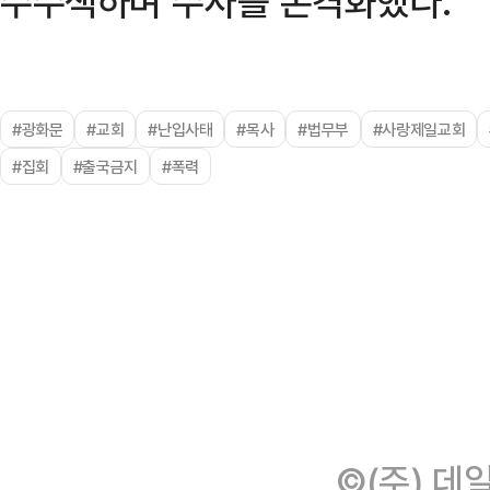
수수색하며 수사를 본격화했다.
#광화문
#교회
#난입사태
#목사
#법무부
#사랑제일교회
#집회
#출국금지
#폭력
©(주) 데