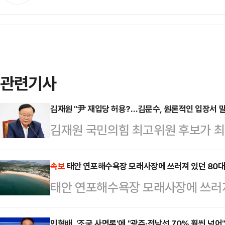
관련기사
김재원 "尹 재입당 허용?…김문수, 원론적인 입장서 말
김재원 국민의힘 최고위원 후보가 최
의 '윤석열 전 대통령 재입당 허용'
답변을 한 것 같다"고 분석했다.김재
속보
태안 연포해수욕장 모래사장에 쓰러져 있던 80대
태안 연포해수욕장 모래사장에 쓰러져
팅'에 출연해 김 후보의 윤 전 대통령
"우리 당의 문호를 개방하고 누구든
민형배, '조국 사면론'에 "광주·전남선 70% 훨씬 넘어