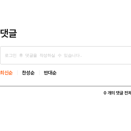
트와 브라톱 차림(사진 왼쪽)으로 중
셜미디어(SNS)에 공유돼 화제를 모
태의 상의 차림은 과하…
댓글
최신순
찬성순
반대순
0 개의 댓글 전