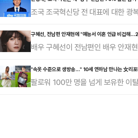
면 널리 문을 개방해야 된다는 것"이
조국 조국혁신당 전 대표에 대한 
통령은 비상계엄 선포 이후에 상황이 
가운데, 민형배 더불어민주당 의원이 
다"며 "…
로 기획된 정치 검찰의 난동이었다"며
구혜선, 전남편 안재현에 "예능서 이혼 언급 비겁해…2
배우 구혜선이 전남편인 배우 안재현
야 하는 상황에서 상징적인 의미가 크
혜선은 8일 자신의 SNS를 통해 "'
라디오 '뉴스쇼'에서 "특정 정치인에
고 낙인찍는 것을 반복적으로 주도하
"속옷 수준으로 생방송…" 10세 연하남 만나는 女리
터 기획해 과도하게 몰고 간 측면이 
팔로워 100만 명을 넘게 보유한 
각한다"며 "전 배우자의 이혼 과정에
고 내란을 끝내야 하는 상황에서 보면
나의 과한 노출 의상이 화제의 중심에
으로 진위여부를 따지지 않는 방향으
다"며 "정치적으…
에 따르면 엘레오노라 인카르도나는 
진실된 화해는 아닐지라도 암묵적 
스타디움에서 열린 PSG와 바이에른
있는 것"이라고 말했다.그는 "전 배
착용했다.공개된 사진에 따르면 인
같은 업계에서 …