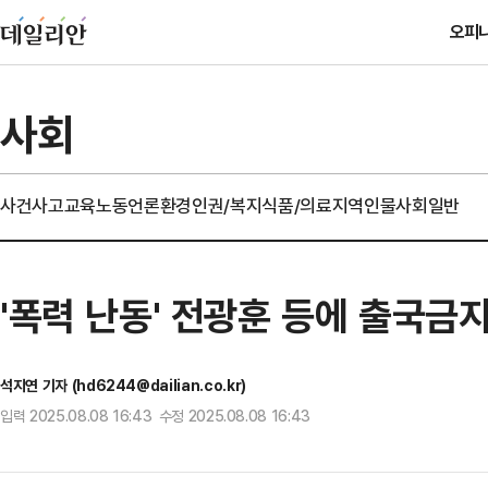
오피
사회
사건사고
교육
노동
언론
환경
인권/복지
식품/의료
지역
인물
사회일반
'폭력 난동' 전광훈 등에 출국금
석지연 기자 (hd6244@dailian.co.kr)
입력 2025.08.08 16:43 수정 2025.08.08 16:43