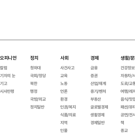
오피니언
정치
사회
경제
생활/문
칼럼
청와대
사건사고
금융
건강정보
기자의 눈
국회/정당
교육
증권
자동차/
기고
북한
노동
산업/재계
도로/교
시사만평
행정
언론
중기/벤처
여행/레
국방/외교
환경
부동산
음식/맛
정치일반
인권/복지
글로벌경제
패션/뷰
식품/의료
생활경제
공연/전
지역
경제일반
책
인물
종교