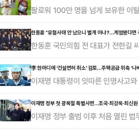
팔로워 100만 명을 넘게 보유한 
인원을 발견한 뒤 10여시간에 걸쳐
나의 과한 노출 의상이 화제의 중심에
다음 날인 31일 오전 4시께 군 당
에 따르면 엘레오노라 인카르도나는 
한동훈 "유혈사태 안 났으니 별게 아냐?…계엄됐다면 
구조 지점의 수심은 11m였고, 간조
한동훈 국민의힘 전 대표가 전한길 
스타디움에서 열린 PSG와 바이에른
알려졌다.군 소식통에 따르면 해당 
대통령의 12·3 비상계엄 선포로 인
착용했다.공개된 사진에 따르면 인
해상에서 스…
다고 발언한 김문수 당대표 후보의 
李 한마디에 ‘건설면허 취소’ 검토…주택공급 위축 ‘나
트와 브라톱 차림(사진 왼쪽)으로 중
이재명 대통령이 잇따른 인명사고와 
모 국민저항으로 정권은 전복되고 국
셜미디어(SNS)에 공유돼 화제를 모
검토를 지시하자 건설업계가 당혹감을
침을 가했다.한동훈 전 대표는 7일 
태의 상의 차림은 과하…
라는 취지에는 공감하지만 그 결과가
이재명 정부 첫 광복절 특별사면…조국·최강욱·최신원 
안 난 것'이지, '유혈사태가 안 났으니
이재명 정부 출범 이후 처음 열린 
기다.특히 대통령의 ‘일벌백계’ 방
다"라고 강조했다. 한 전 대표는 지
사면 명단에 조국 조국혁신당 전 대표
되자 업계에서는 “이런 식이면 누가
국회 본회…