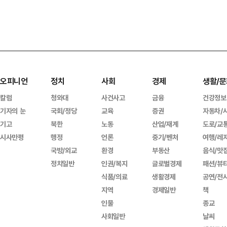
오피니언
정치
사회
경제
생활/문
칼럼
청와대
사건사고
금융
건강정보
기자의 눈
국회/정당
교육
증권
자동차/
기고
북한
노동
산업/재계
도로/교
시사만평
행정
언론
중기/벤처
여행/레
국방/외교
환경
부동산
음식/맛
정치일반
인권/복지
글로벌경제
패션/뷰
식품/의료
생활경제
공연/전
지역
경제일반
책
인물
종교
사회일반
날씨