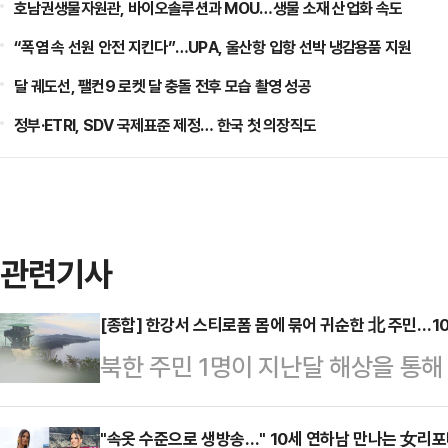
호남권생물자원관, 바이오솔루션과 MOU…생물 소재 산업화 속도
“폭염 속 선원 안전 지킨다”…UPA, 울산항 입항 선박 냉감용품 지원
달 궤도선, 팰컨9 로켓 달 충돌 전후 모습 촬영 성공
정부·ETRI, SDV 국제표준 제정… 한국 첫 의장직도
관련기사
[종합] 한강서 스티로폼 몸에 묶어 귀순한 北 주민…1
북한 주민 1명이 지난달 해상을 통
참모본부는 지난달 31일 북한 주민 
다고 7일 밝혔다.군 당국은 지난달 
"속옷 수준으로 생방송…" 10세 연하남 만나는 女리