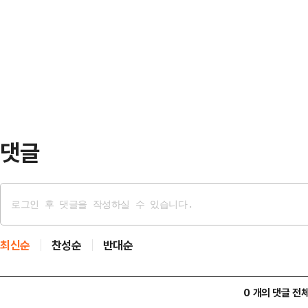
연 전 서울시 교육감이 포함된 것으
다. 새 정부가 부동산 시장 안정을 
SK네트웍스 회장이 사면 대상에 포
엇갈리는 대목이다.8일 포스코이앤
원회는 법무부 과천청사에서 회의를 
는 극도로 위축된 모양새…
이같이 결정했다.사면권은 대통령 고
부 장관이 이재명 대통령에게 보고하고
종 확정된다.조국 전 대표…
댓글
최신순
찬성순
반대순
0 개의 댓글 전