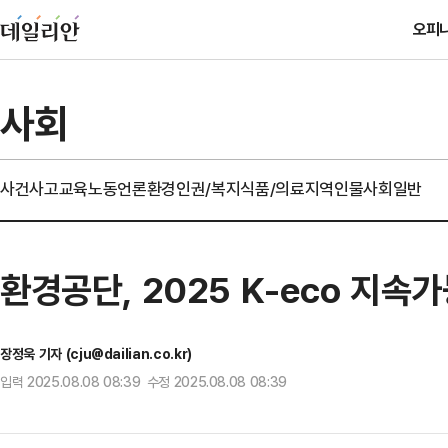
오피
사회
사건사고
교육
노동
언론
환경
인권/복지
식품/의료
지역
인물
사회일반
환경공단, 2025 K-eco 지
장정욱 기자 (cju@dailian.co.kr)
입력 2025.08.08 08:39 수정 2025.08.08 08:39