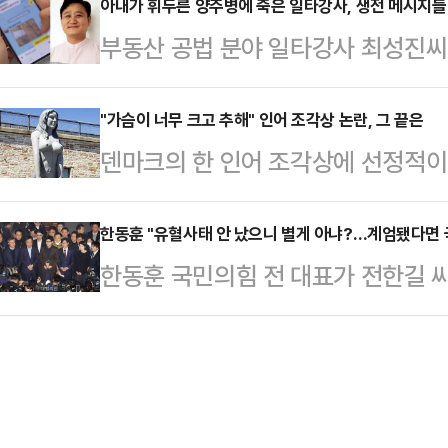
프)에서 아쉽게 탈락했다.황우여 전
아내가 휘두른 양주병에 죽은 일타강사, 생전 메시지들 
트와 브라톱 차림(사진 왼쪽)으로 중
부동산 공법 분야 일타강사 최성진씨
도 당사에서 브리핑을 열고 이 같은 
셜미디어(SNS)에 공유돼 화제를 모
가운데 그가 생전에 아내에게 보낸 메
일 양일간 책임당원 투표 50%, 국
태의 상의 차림은 과하…
일 SBS '그것이 알고 싶다'는 최
"가슴이 너무 크고 추해" 인어 조각상 논란, 그 끝은
실시했다. 국민 여론조사는 역선택방
덴마크의 한 인어 조각상에 선정적
의 실상을 공개했다.최성진씨는 지난 
당층을 대상으로 했다.후보 간 순위
다.4일(현지시간) 영국 가디언에 
친 채 병원으로 이송됐으나 11시간 
영향을 미치지 않도록…
근 '드라고르 요새' 앞에 설치된 '큰
한동훈 "유혈사태 안 났으니 별게 아냐?…계엄됐다면 
혐의로 체포됐다.윤씨는 경찰 조사에서
한동훈 국민의힘 전 대표가 전한길 
인 요새와 어울리지 않는다는 이유를
편이 흉기로 위협해 거실에 있던 양
대통령의 12·3 비상계엄 선포로 인
는 이 조각상은 코펜하겐 해변의 바
한 우발적…
다고 발언한 김문수 당대표 후보의 
는 달리 가슴 부분이 강조돼 있어 
모 국민저항으로 정권은 전복되고 국
리티켄의 미술 평론가 마티아스 크리
침을 가했다.한동훈 전 대표는 7일 
라고 지적했다.성직자 …