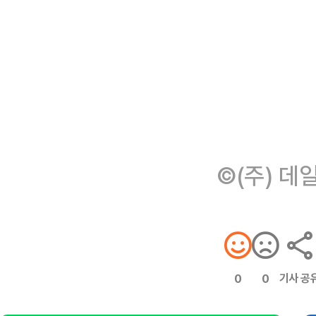
©(주) 데
기사 공
0
0