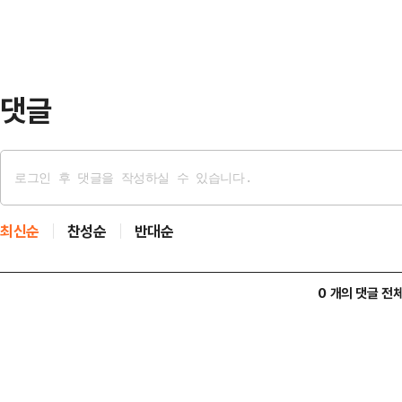
안 난 것'이지, '유혈사태가 안 났으니
다"라고 강조했다. 한 전 대표는 지
국회 본회…
댓글
최신순
찬성순
반대순
0 개의 댓글 전