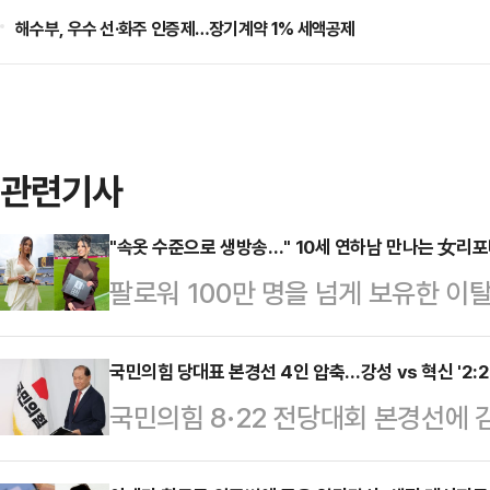
해수부, 우수 선·화주 인증제…장기계약 1% 세액공제
관련기사
"속옷 수준으로 생방송…" 10세 연하남 만나는 女리
팔로워 100만 명을 넘게 보유한 
나의 과한 노출 의상이 화제의 중심에
에 따르면 엘레오노라 인카르도나는 
국민의힘 당대표 본경선 4인 압축…강성 vs 혁신 '2:2
국민의힘 8·22 전당대회 본경선에
스타디움에서 열린 PSG와 바이에른
출했다. '강성'과 '혁신'의 중간지
착용했다.공개된 사진에 따르면 인