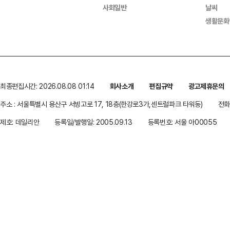
사회일반
날씨
생활문화
최종편집시간: 2026.08.08 01:14
회사소개
편집규약
광고제휴문의
주소 : 서울특별시 용산구 서빙고로 17, 18층(한강로3가,센트럴파크 타워동)
전화 
제호: 데일리안
등록일/발행일: 2005.09.13
등록번호: 서울 아00055