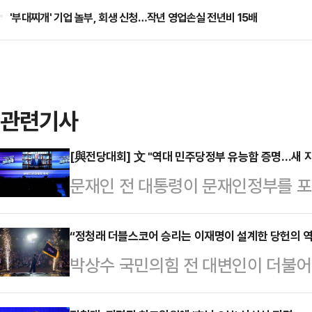
'부대찌개' 기업 놀부, 회생 신청…작년 영업손실 전년비 15배
관련기사
[與전당대회] 文 "역대 민주당정부 유능함 증명…새 지도
문재인 전 대통령이 문재인정부를 포
능함을 증명해 왔다고 자처하며, 더
을 향해 "이재명정부에서 '원팀'이 돼
“정청래 더블스코어 승리는 이재명이 설계한 당헌의 역
박상수 국민의힘 전 대변인이 더불어
오후 고양시 일산 킨텍스 제2전시장
사 관련 의혹을 수사하는 민중기 특
회' 영상축사에서 "역대 민주당정부