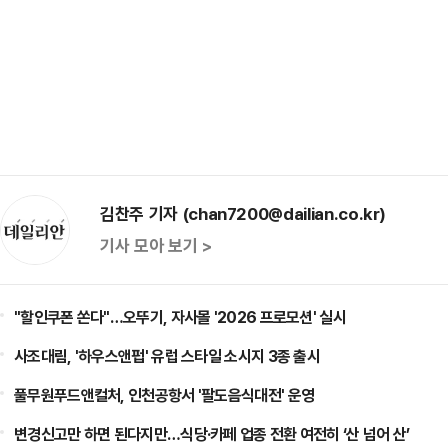
김찬주 기자 (chan7200@dailian.co.kr)
기사 모아 보기 >
"할인쿠폰 쏜다"…오뚜기, 자사몰 '2026 프로모션' 실시
사조대림, '하우스앤펍' 유럽 스타일 소시지 3종 출시
풀무원푸드앤컬처, 인천공항서 '팔도음식대전' 운영
변경신고만 하면 된다지만…식당·카페 업종 전환 여전히 ‘산 넘어 산’