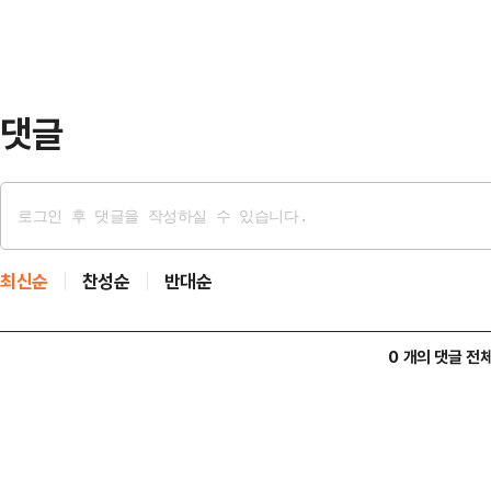
표는 5일 우원식 국회의장과 김민석
사회민주당·기본소득당 등 4개 야당
신당은 이날 예방 대상…
댓글
최신순
찬성순
반대순
0 개의 댓글 전