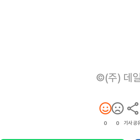
©(주) 데
기사 공
0
0