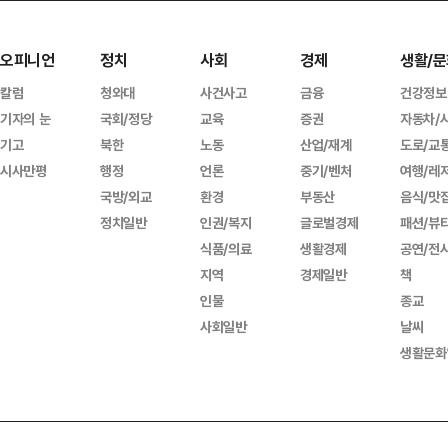
오피니언
정치
사회
경제
생활/문
칼럼
청와대
사건사고
금융
건강정보
기자의 눈
국회/정당
교육
증권
자동차/
기고
북한
노동
산업/재계
도로/교
시사만평
행정
언론
중기/벤처
여행/레
국방/외교
환경
부동산
음식/맛
정치일반
인권/복지
글로벌경제
패션/뷰
식품/의료
생활경제
공연/전
지역
경제일반
책
인물
종교
사회일반
날씨
생활문화