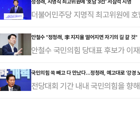
“이재명 대통령의 법·권력 운용 방
정청래, 지명직 최고위원에 '호남 3선' 서삼석 지명
경제성장과 복지확대, 민생안정과 국
더불어민주당 지명직 최고위원에 호남
되고 있다”고 분석했다.4일 생방송
위대한 국민과 함께 수많은 역경을 
안·신안군)이 지명됐다.정청래 더불
그램 ‘나라가TV’에 출연한 박상수 
는 언제나 시대의 요구에…
최고위원회의에서 지명직 최고위원으
안철수 "정청래, 李 지지율 떨어지면 자기의 길 갈 것"
있으면서 비판 능력은 키웠지만, 입법
안철수 국민의힘 당대표 후보가 이재
서 최고위원 임명 절차는 이날 오후
체적 작동 원리를 이해하지 못하고 있
민주당 대표가 독자 노선을 걸어갈 
대표는 "호남의 역사와 정신이 당 운
이다. 특정 시점…
는 6일 YTN라디오 '뉴스파이팅'에
국민의힘 쏙 빼고 다 만났다…정청래, 예고대로 '강경 
와 함께 민주당은 정 대표의 공약 사
전당대회 기간 내내 국민의힘을 향해 
하면서 이재명 정권을 도와주려고 굉
절차에 착수한다고 밝혔다. 당원 자격
불어민주당 대표가 결국 국민의힘을 '
전망했다.안 후보는 "이재명 정부도 
없고, 당원 1…
당은 국민의힘에 송언석 비상대책위
·경제, 또 외교가 있지 않느냐"라며
고 한다. 원내 제1야당을 '내란 가
대표는 자기의 길을 걸어갈 가능성이
지 않을 경우 악수조차 않겠다는 의
보가 안 후보를…