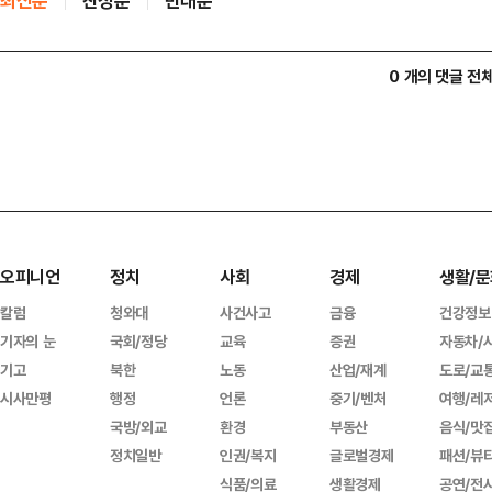
최신순
찬성순
반대순
0 개의 댓글 전
오피니언
정치
사회
경제
생활/문
칼럼
청와대
사건사고
금융
건강정보
기자의 눈
국회/정당
교육
증권
자동차/
기고
북한
노동
산업/재계
도로/교
시사만평
행정
언론
중기/벤처
여행/레
국방/외교
환경
부동산
음식/맛
정치일반
인권/복지
글로벌경제
패션/뷰
식품/의료
생활경제
공연/전