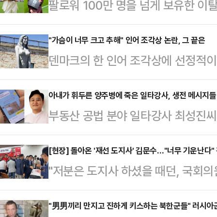
팔로워 100만 명을 넘게 보유한 
나의 과한 노출 의상이 화제의 중심에
에 따르면 엘레오노라 인카르도나는 
"가슴이 너무 크고 추해" 인어 조각상 논란, 그 끝은
덴마크의 한 인어 조각상에 선정적
스타디움에서 열린 PSG와 바이에른
다.4일(현지시간) 영국 가디언에 
착용했다.공개된 사진에 따르면 인
근 '드라고르 요새' 앞에 설치된 '큰
아내가 휘두른 양주병에 죽은 일타강사, 생전 메시지들 
트와 브라톱 차림(사진 왼쪽)으로 중
부동산 공법 분야 일타강사 최성진씨
인 요새와 어울리지 않는다는 이유를
셜미디어(SNS)에 공유돼 화제를 모
가운데 그가 생전에 아내에게 보낸 메
는 이 조각상은 코펜하겐 해변의 바
태의 상의 차림은 과하…
일 SBS '그것이 알고 싶다'는 최
[현장] 돌아온 '재선 도지사' 김문수…"너무 기운난다
는 달리 가슴 부분이 강조돼 있어 
"저분은 도지사 하셨을 때던, 국회의
의 실상을 공개했다.최성진씨는 지난 
리티켄의 미술 평론가 마티아스 크리
결백 깨끗하게 하셨기 때문에, 당 대
친 채 병원으로 이송됐으나 11시간 
라고 지적했다.성직자 …
다."경기도 부천 소사구에 사는 60대
"男男끼리 만지고 진하게 키스하는 북한군들" 러시아군
혐의로 체포됐다.윤씨는 경찰 조사에서