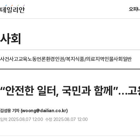
오피
사회
사건사고
교육
노동
언론
환경
인권/복지
식품/의료
지역
인물
사회일반
“안전한 일터, 국민과 함께”…고
김성웅 기자 (woong@dailian.co.kr)
입력 2025.08.07 12:00 수정 2025.08.07 12:00