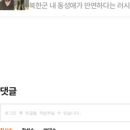
북한군 내 동성애가 만연하다는 러시
국민의힘 경기도당에서 '김문수 당대표
편이 흉기로 위협해 거실에 있던 양
나 언론인이자 군인인 유리 부투소프
은 "2000년부터 후보를 응원해 왔
한 우발적…
문 영상을 공개했다. 이 포로의 이름과
푸른 셔츠를 입고 지지자들의 우레와
는 담기지 않았다.이 포로는 "여관에
선 김 후보는 자신을 향한 환호에 울
들은 그곳에 들어가지 않았다"며 "
당 대…
한다고 생각하기 때문"이라고 말했다
임을 드러내는 데 주저하지 않는다는 
가려고 줄을 서 있을 …
댓글