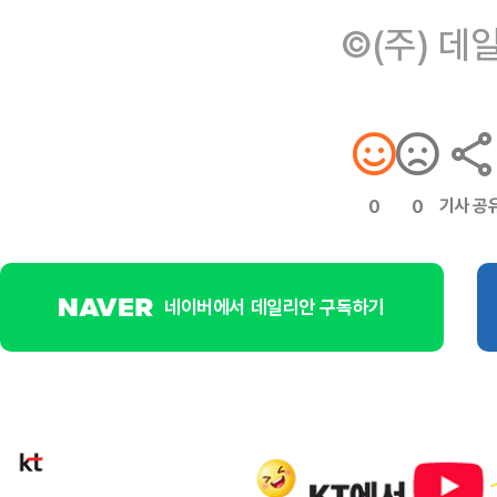
©(주) 데
기사 공
0
0
네이버에서 데일리안 구독하기