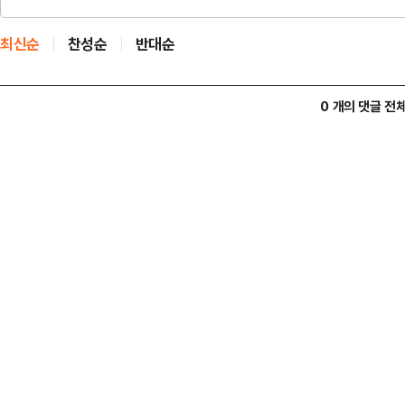
최신순
찬성순
반대순
0 개의 댓글 전