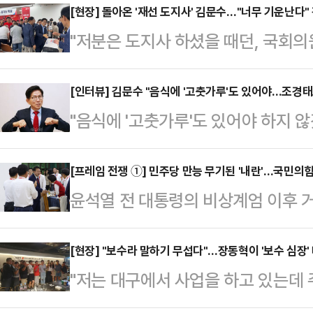
[현장] 돌아온 '재선 도지사' 김문수…"너무 기운난다
"저분은 도지사 하셨을 때던, 국회의
결백 깨끗하게 하셨기 때문에, 당 대
다."경기도 부천 소사구에 사는 60대
[인터뷰] 김문수 "음식에 '고춧가루'도 있어야…조경태
"음식에 '고춧가루'도 있어야 하지 
국민의힘 경기도당에서 '김문수 당대표
어야, 발전해 나가죠. 그대로 품는 
은 "2000년부터 후보를 응원해 왔
고, 더 많은 인재를 더 다양하게 포
[프레임 전쟁 ①] 민주당 만능 무기된 '내란'…국민의
푸른 셔츠를 입고 지지자들의 우레와
윤석열 전 대통령의 비상계엄 이후 
같이하면서 높은 수준으로 같이 나가
선 김 후보는 자신을 향한 환호에 울
의힘은 '내란'이라는 두 글자 앞에서
보는 6일 국회의사당 인근 카페에서 
당 대…
정부·여당을 향한 어떤 비판도 결국 
[현장] "보수라 말하기 무섭다"…장동혁이 '보수 심장
대회 변수 중 하나로 거론되는 '혁신연
"저는 대구에서 사업을 하고 있는데
히고 있는 것이다. 대선 참패로 민
한 목소리가 존재하는 것은 정당민
하는 정치적 의견을 내비치면 주변에서 
새로운 지도부 체계 확립을 통해 대
김 후보는 "…