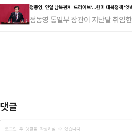
이 한다. 이런 상황을 어떻게 바꿔주
정동영, 연일 남북관계 '드라이브'…한미 대북정책 '엇
제기된다.6일 정치권에 따르면 정청
정동영 통일부 장관이 지난달 취임한 
마한 장동혁 당대표 후보에게 대구 중
"지금은 내란과의 전쟁 중이며, 여야
폭 행보에 나서고 있다.한미 정상회
서 대구에 사는 한 청년이 던진 질문
않고서는 그들과…
을 열어두고 꺼져있던 대화의 불씨
이라고 불리는 곳이다. 박정희 전 
정부의 잇따른 선제적 조치에도 북측이
박근혜 전 대통령 등 5명의 대통령을
어 일방적인 유화책을 남발하고 있
지되는 지역…
멍석 깔아주는 통일장관정동영 장관은
검하는 것을 시작으로 종교·민간단체 
정 장관은 지난달 25일…
댓글