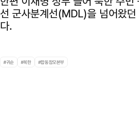
한편 이재명 정부 들어 북한 주민
선 군사분계선(MDL)을 넘어왔던
다.
#귀순
#북한
#합동참모본부