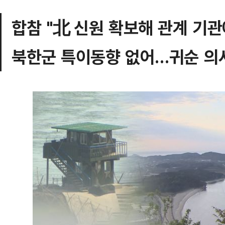
합참 "北 신원 확보해 관계 기관
북한군 특이동향 없어…귀순 의