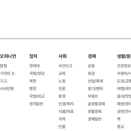
오피니언
정치
사회
경제
생활/문
칼럼
청와대
사건사고
금융
건강정보
기자의 눈
국회/정당
교육
증권
자동차/
기고
북한
노동
산업/재계
도로/교
시사만평
행정
언론
중기/벤처
여행/레
국방/외교
환경
부동산
음식/맛
정치일반
인권/복지
글로벌경제
패션/뷰
식품/의료
생활경제
공연/전
지역
경제일반
책
인물
종교