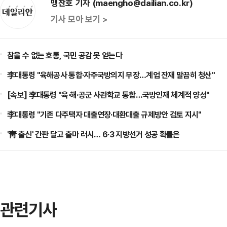
맹찬호 기자 (maengho@dailian.co.kr)
기사 모아 보기 >
참을 수 없는 호통, 국민 공감 못 얻는다
李대통령 "육해공사 통합·자주국방의지 무장…계엄 잔재 말끔히 청산"
[속보] 李대통령 "육·해·공군 사관학교 통합…국방인재 체계적 양성"
李대통령 "기존 다주택자 대출연장·대환대출 규제방안 검토 지시"
'靑 출신' 간판 달고 출마 러시… 6·3 지방선거 성공 확률은
관련기사