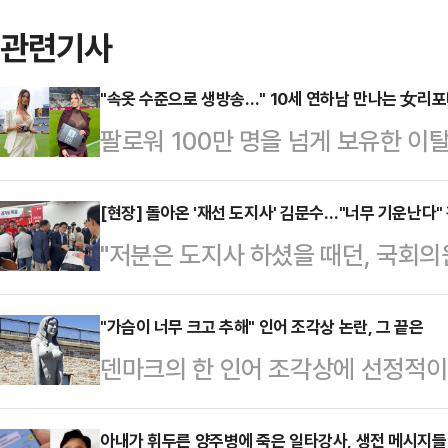
관련기사
"속옷 수준으로 생방송…" 10세 연하남 만나는 女리
팔로워 100만 명을 넘게 보유한 
나의 과한 노출 의상이 화제의 중심에
에 따르면 엘레오노라 인카르도나는 
[현장] 돌아온 '재선 도지사' 김문수…"너무 기운난다
"저분은 도지사 하셨을 때던, 국회의
스타디움에서 열린 PSG와 바이에른
결백 깨끗하게 하셨기 때문에, 당 대
착용했다.공개된 사진에 따르면 인
다."경기도 부천 소사구에 사는 60대
"가슴이 너무 크고 추해" 인어 조각상 논란, 그 끝은
트와 브라톱 차림(사진 왼쪽)으로 중
덴마크의 한 인어 조각상에 선정적
국민의힘 경기도당에서 '김문수 당대표
셜미디어(SNS)에 공유돼 화제를 모
다.4일(현지시간) 영국 가디언에 
은 "2000년부터 후보를 응원해 왔
태의 상의 차림은 과하…
근 '드라고르 요새' 앞에 설치된 '큰
아내가 휘두른 양주병에 죽은 일타강사, 생전 메시지들 