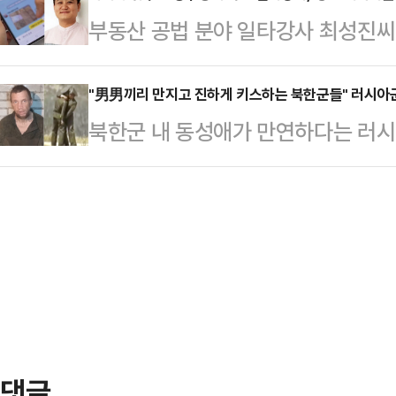
푸른 셔츠를 입고 지지자들의 우레와
부동산 공법 분야 일타강사 최성진씨
인 요새와 어울리지 않는다는 이유를
선 김 후보는 자신을 향한 환호에 울
가운데 그가 생전에 아내에게 보낸 메
는 이 조각상은 코펜하겐 해변의 바
당 대…
일 SBS '그것이 알고 싶다'는 최
"男男끼리 만지고 진하게 키스하는 북한군들" 러시아군
는 달리 가슴 부분이 강조돼 있어 
북한군 내 동성애가 만연하다는 러시
의 실상을 공개했다.최성진씨는 지난 
리티켄의 미술 평론가 마티아스 크리
나 언론인이자 군인인 유리 부투소프
친 채 병원으로 이송됐으나 11시간 
라고 지적했다.성직자 …
문 영상을 공개했다. 이 포로의 이름과
혐의로 체포됐다.윤씨는 경찰 조사에서
는 담기지 않았다.이 포로는 "여관에
편이 흉기로 위협해 거실에 있던 양
들은 그곳에 들어가지 않았다"며 "
한 우발적…
한다고 생각하기 때문"이라고 말했다
임을 드러내는 데 주저하지 않는다는 
가려고 줄을 서 있을 …
댓글