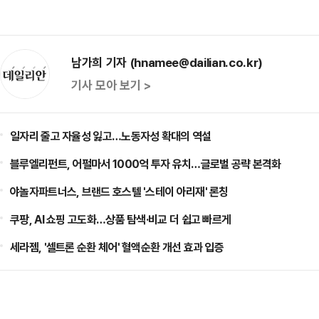
남가희 기자 (hnamee@dailian.co.kr)
기사 모아 보기 >
일자리 줄고 자율성 잃고…노동자성 확대의 역설
블루엘리펀트, 어펄마서 1000억 투자 유치…글로벌 공략 본격화
야놀자파트너스, 브랜드 호스텔 '스테이 아리재' 론칭
쿠팡, AI 쇼핑 고도화…상품 탐색·비교 더 쉽고 빠르게
세라젬, '셀트론 순환 체어' 혈액순환 개선 효과 입증