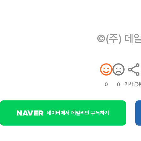
©(주) 데
기사 공
0
0
네이버에서 데일리안 구독하기