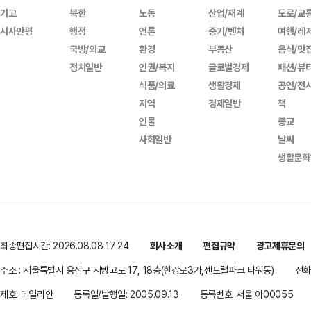
기고
북한
노동
산업/재계
도로/교
시사만평
행정
언론
중기/벤처
여행/레
국방/외교
환경
부동산
음식/맛
정치일반
인권/복지
글로벌경제
패션/뷰
식품/의료
생활경제
공연/전
지역
경제일반
책
인물
종교
사회일반
날씨
생활문화
최종편집시간: 2026.08.08 17:24
회사소개
편집규약
광고제휴문의
주소 : 서울특별시 용산구 서빙고로 17, 18층(한강로3가,센트럴파크 타워동)
전화 
제호: 데일리안
등록일/발행일: 2005.09.13
등록번호: 서울 아00055