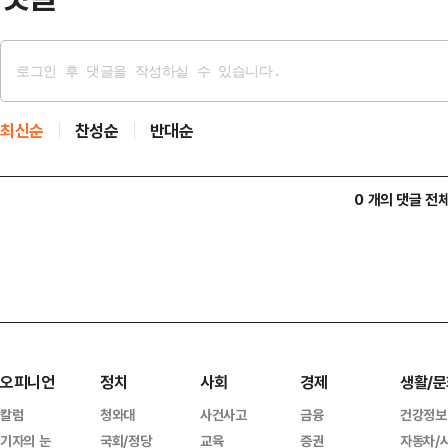
최신순
찬성순
반대순
0 개의 댓글 전
오피니언
정치
사회
경제
생활/문
칼럼
청와대
사건사고
금융
건강정보
기자의 눈
국회/정당
교육
증권
자동차/