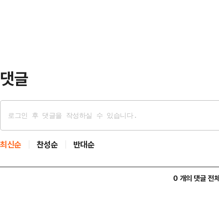
보증으로 업체별로 최대 2천만원까지
될 경우 신청기업은…
증기간은 1년 단위로 최장 10년까지
의 50%를 지원하여, 영세 자영업자
청절차는 전 과정이…
댓글
최신순
찬성순
반대순
0 개의 댓글 전