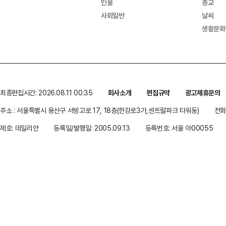
인물
종교
사회일반
날씨
생활문화
최종편집시간: 2026.08.11 00:35
회사소개
편집규약
광고제휴문의
주소 : 서울특별시 용산구 서빙고로 17, 18층(한강로3가,센트럴파크 타워동)
전화 
제호: 데일리안
등록일/발행일: 2005.09.13
등록번호: 서울 아00055