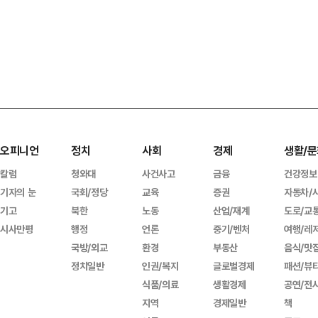
오피니언
정치
사회
경제
생활/문
칼럼
청와대
사건사고
금융
건강정보
기자의 눈
국회/정당
교육
증권
자동차/
기고
북한
노동
산업/재계
도로/교
시사만평
행정
언론
중기/벤처
여행/레
국방/외교
환경
부동산
음식/맛
정치일반
인권/복지
글로벌경제
패션/뷰
식품/의료
생활경제
공연/전
지역
경제일반
책