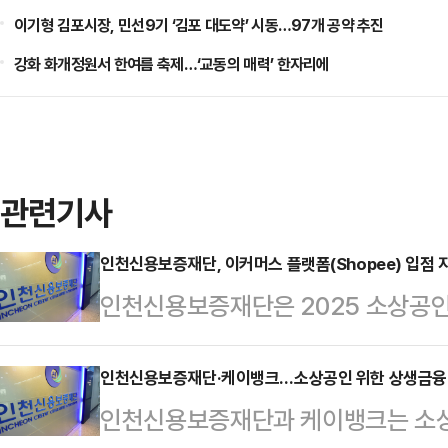
이기형 김포시장, 민선9기 ‘김포 대도약’ 시동…97개 공약 추진
강화 화개정원서 한여름 축제…‘교동의 매력’ 한자리에
관련기사
인천신용보증재단, 이커머스 플랫폼(Shopee) 입점 
인천신용보증재단은 2025 소상공인
동한다고 22일 밝혔다.이 사업은 
(Shopee) 입점 및 수출 기반에 필
인천신용보증재단·케이뱅크…소상공인 위한 상생금융
인천신용보증재단과 케이뱅크는 소상
1 밀착 멘토링, 대학생 서포터즈와 