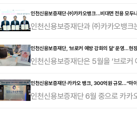
작한다고 18일 밝혔다.이번 협약으로
하는 형태로 진행된다.맞춤형 교육은
증재원 30억원을 재단에 특별 출연하
인천신용보증재단·㈜카카오뱅크…비대면 전용 모두나
폼 특성 이해, 상품 등록, 가격 설정,
인천신용보증재단과 ㈜카카오뱅크는 
소기업·소상공인에게 총 450억원 
관리 등 입점과 운영에 필요한 전반
두나눔 통장 특별보증 신청접수를 시
상은 케이뱅크가 추천한 인천 소재 중
은 인하공전 …
400억 원 한도로 인천지역의 중소
인천신용보증재단, ‘브로커 예방 강화의 달’ 운영…현
억원 이내에서 지원받을 수 있다.보증
인천신용보증재단은 5월을 ‘브로커 예
보할 수 있도록 설계됐다.지원대상은 
거치 4년 간 매월 원금균등분할상환 
에 나선다고 13일 밝혔다.이번 캠
자로, 대표자 개인신용평점 745점 이
내 보증지원을 받았거…
과 시장을 직접 방문, 상인과 소상공
인천신용보증재단·카카오 뱅크, 300억원 규모…“마
기본요건 충족 시 최대 2000만 원
인천신용보증재단 6월 중으로 카카오
안내를 실시하는 현장 밀착형 활동
받을 수 있다.재단과 카카오뱅크는 
면 전용 모두 나눔 통장(마이너스 통
함께 불법 브로커의 주요 수법 및 실
도 이자 부담이 과도하…
밝혔다.이번 특별보증은 인천 소재 
소통을 통해 예방 효과를 극대화할 
넘기고 대표자 개인신용평점이 745
명확한 정의를 안내하며 주의를 당부