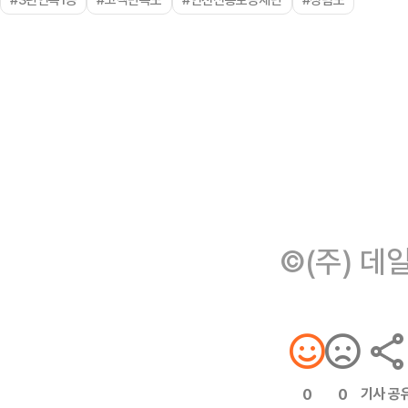
©(주) 데
기사 공
0
0