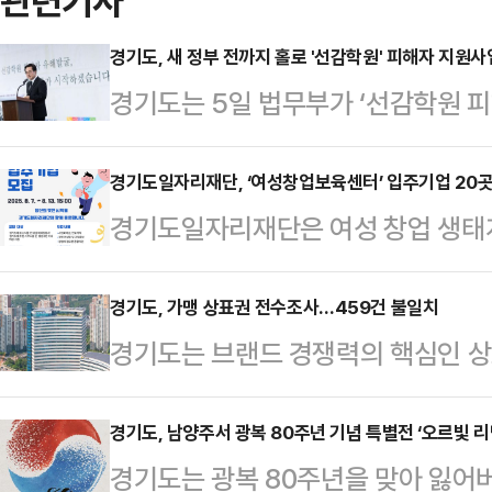
관련기사
경기도, 새 정부 전까지 홀로 '선감학원' 피해자 지원사
경기도는 5일 법무부가 ‘선감학원 
(항소·상고)를 포기하는 등 국가의
들의 상처 치유와 명예 회복을 지원하
경기도일자리재단, ‘여성창업보육센터’ 입주기업 20곳
경기도일자리재단은 여성 창업 생태
촉구 등을 지속하겠다고 6일 밝혔다
을 지원하기 위해 7일부터 오는 1
강점기인 1942년부터 1982년까지
입주할 기업을 모집한다고 6일 밝혔
경기도, 가맹 상표권 전수조사…459건 불일치
소년들에게 강제노역, 구타, 가혹행위
경기도는 브랜드 경쟁력의 핵심인 상
성 예비창업자 또는 주된 사무소를 둔
동연 경기도지사는 5일 자신의 누리
거래지킴이 25명을 투입해 전수조사를
개사 내외의 여성 창업기업을 선발할
면서 선감학원 피해보…
(16%)이 가맹정보공개서와 지식
경기도, 남양주서 광복 80주년 기념 특별전 ‘오르빛 리
여성 창업가의 적극적인 참여가 기대
경기도는 광복 80주년을 맞아 잃어
보가 서로 다른 것으로 확인됐다고 
창업보육센터에 입주해 다양한 지원을