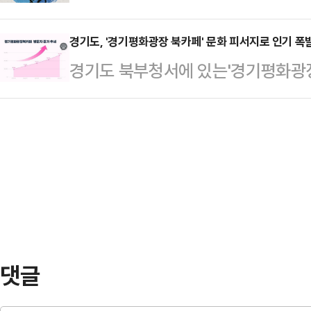
문화기술 콘텐츠로 재조명하고자 오는
재된 상표권 정보를 지식재산정보검색
제품 및 서비스 판로 …
양주시 이석영광장과 리멤버(REMEM
경기도, '경기평화광장 북카페' 문화 피서지로 인기 폭
과 비교하는 방식으로 5월 12일부터 
경기도 북부청서에 있는'경기평화광장
화기술 콘텐츠 전시 브랜드 ‘오르:빛’
중 2451건(84%)은 일치했으며, 
화 쉼터로 자리매김하고 있는 것으
(Re:member)’를 개최한다고 6일 
불일치 유형으로는…
페가 지난 3월 누적 방문객 2만명
돌다)과 빛의 합성어다. 빛을 활용해
두 5만4000여명 이라고 6일 밝혔
고 있는 ‘인터랙티브 미디어아트’ 
머무를 수 있는 공간으로, 여름철에
는 관…
하고 있다. 남녀노소 다양한 도민이
있다.경기평화광장 북카페의 누적 방문
만9989명, 4월 2만7…
댓글