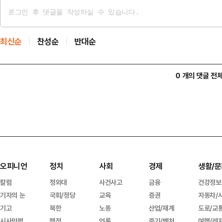
최신순
찬성순
반대순
0 개의 댓글 전
오피니언
정치
사회
경제
생활/문
칼럼
청와대
사건사고
금융
건강정보
기자의 눈
국회/정당
교육
증권
자동차/
기고
북한
노동
산업/재계
도로/교
시사만평
행정
언론
중기/벤처
여행/레