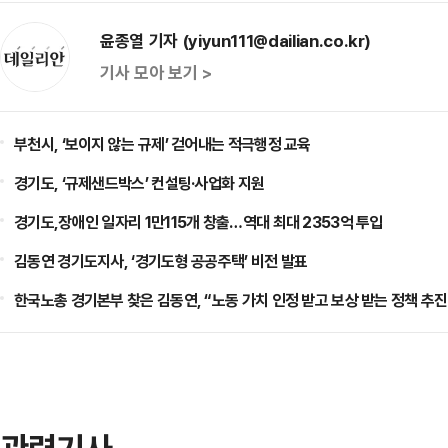
윤종열 기자 (yiyun111@dailian.co.kr)
기사 모아 보기 >
부천시, ‘보이지 않는 규제’ 걷어내는 적극행정 교육
경기도, ‘규제샌드박스’ 컨설팅·사업화 지원
경기도,장애인 일자리 1만115개 창출…역대 최대 2353억 투입
김동연 경기도지사, ‘경기도형 공공주택’ 비전 발표
한국노총 경기본부 찾은 김동연, “노동 가치 인정 받고 보상 받는 정책 추진