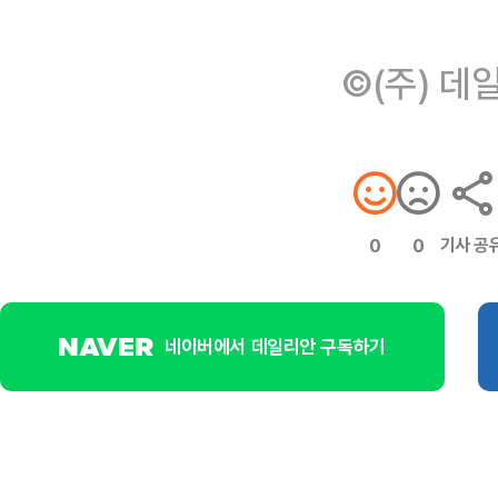
©(주) 데
기사 공
0
0
네이버에서 데일리안 구독하기