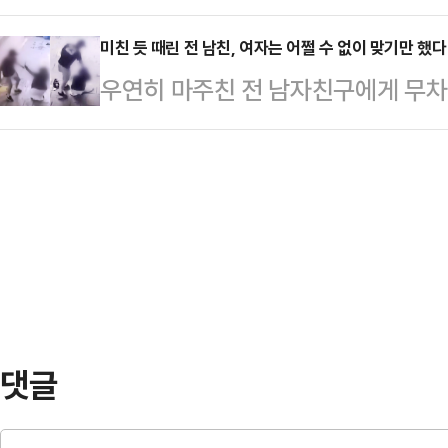
불어민주당에서 탈당하고 법제사법위
지극히 상식적인 발언에 발끈하는 중
라고 지적했다.성직자 …
사건이 '중대한 국기문란 범죄'에 
미친 듯 때린 전 남친, 여자는 어쩔 수 없이 맞기만 했다
것은 이재명 정부의 태도"라고 지적했
우연히 마주친 전 남자친구에게 무차
조사를 요구했다.송언석 비대위원장은
북아에서 중국은 이웃 국가들에 다소
이유에 대해 밝혔다.20대 여성 A씨
를 열어 "이춘석 의원이 법사위원장
위협하지 않도록 미국·…
서 전 남자친구 B씨(30대)에게 폭
다"며 "앞서 예고했듯 실무 논의를 
긴 폐쇄회로(CC)TV 영상을 소셜미
차에 들어가겠다"고 말했다.송 비대위
씨와 마주 보고 대화하던 B씨가 돌연
계자가 정책 발표 당일 수혜 기업…
친 뒤 뒷덜미를 잡아 넘어뜨리는 충
앉은 A씨를 발로 걷어차거나 머리채
있다. B…
댓글