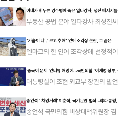
아내가 휘두른 양주병에 죽은 일타강사, 생전 메시지들 
부동산 공법 분야 일타강사 최성진씨
가운데 그가 생전에 아내에게 보낸 메
일 SBS '그것이 알고 싶다'는 최
"가슴이 너무 크고 추해" 인어 조각상 논란, 그 끝은
덴마크의 한 인어 조각상에 선정적
의 실상을 공개했다.최성진씨는 지난 
다.4일(현지시간) 영국 가디언에 
친 채 병원으로 이송됐으나 11시간 
근 '드라고르 요새' 앞에 설치된 '큰
'중국이 문제' 인터뷰 해명에…국민의힘 "이재명 정부, 
혐의로 체포됐다.윤씨는 경찰 조사에서
대통령실이 조현 외교부 장관의 발언
인 요새와 어울리지 않는다는 이유를
편이 흉기로 위협해 거실에 있던 양
을 보이자 해명에 나선 가운데, 국민
는 이 조각상은 코펜하겐 해변의 바
한 우발적…
재명 정부는 도대체 무엇이 그렇게 
송언석 "'차명거래' 이춘석, 국기문란 범죄…李대통령,
는 달리 가슴 부분이 강조돼 있어 
송언석 국민의힘 비상대책위원장 겸
냐"라고 일침을 가했다.곽규택 수석대
리티켄의 미술 평론가 마티아스 크리