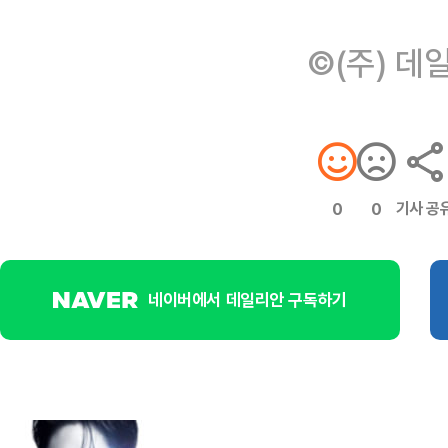
©(주) 데
기사 공
0
0
네이버에서 데일리안 구독하기