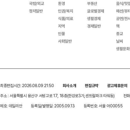
국방/외교
환경
부동산
음식/맛
정치일반
인권/복지
글로벌경제
패션/뷰
식품/의료
생활경제
공연/전
지역
경제일반
책
인물
종교
사회일반
날씨
생활문화
최종편집시간: 2026.08.09 21:50
회사소개
편집규약
광고제휴문의
주소 : 서울특별시 용산구 서빙고로 17, 18층(한강로3가,센트럴파크 타워동)
전화 
제호: 데일리안
등록일/발행일: 2005.09.13
등록번호: 서울 아00055