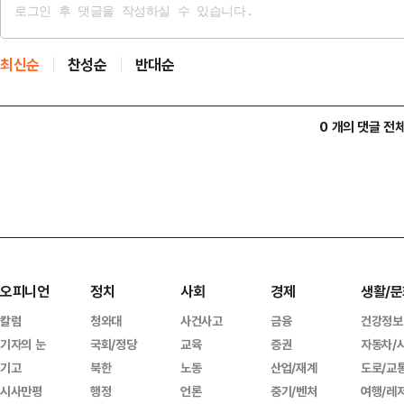
최신순
찬성순
반대순
0 개의 댓글 전
오피니언
정치
사회
경제
생활/문
칼럼
청와대
사건사고
금융
건강정보
기자의 눈
국회/정당
교육
증권
자동차/
기고
북한
노동
산업/재계
도로/교
시사만평
행정
언론
중기/벤처
여행/레