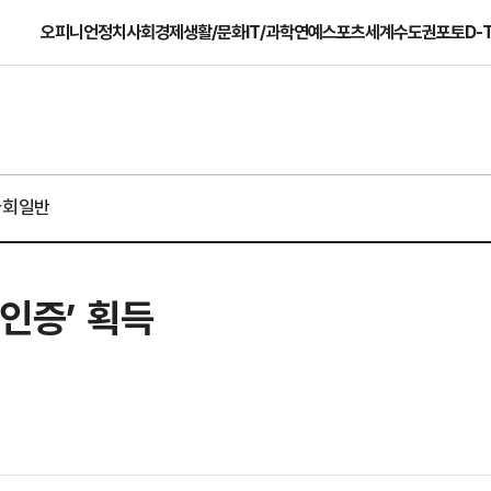
오피니언
정치
사회
경제
생활/문화
IT/과학
연예
스포츠
세계
수도권
포토
D-
사회일반
인증’ 획득