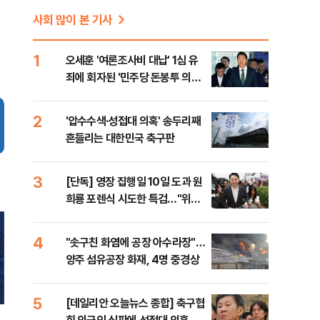
사회 많이 본 기사
1
오세훈 '여론조사비 대납' 1심 유
죄에 회자된 '민주당 돈봉투 의
혹'…왜?
2
'압수수색·성접대 의혹' 송두리째
흔들리는 대한민국 축구판
3
[단독] 영장 집행일 10일 도과 원
희룡 포렌식 시도한 특검…"위법
증거 수집" 지적
4
"솟구친 화염에 공장 아수라장"…
양주 섬유공장 화재, 4명 중경상
5
[데일리안 오늘뉴스 종합] 축구협