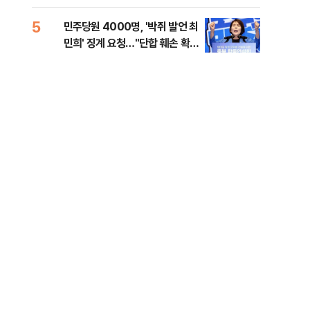
[시승기]
5
10
민주당원 4000명, '박쥐 발언 최
[단
민희' 징계 요청…"단합 훼손 확인
희룡
해야"
증거