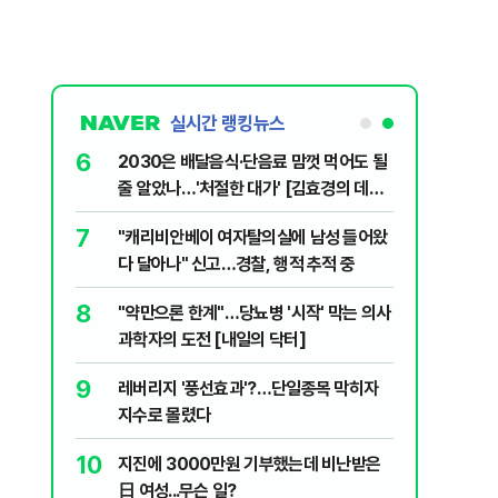
실시간 랭킹뉴스
6
플, 中창신
2030은 배달음식·단음료 맘껏 먹어도 될
줄 알았나…'처절한 대가' [김효경의 데일
리 헬스]
7
구협회 외국
"캐리비안베이 여자탈의실에 남성 들어왔
령 20대 지
다 달아나" 신고…경찰, 행적 추적 중
 올인은 금
8
 유죄에 회자
"약만으론 한계"…당뇨병 '시작' 막는 의사
가 논란 재
과학자의 도전 [내일의 닥터]
 99%" 등
9
 의식했
레버리지 '풍선효과'?…단일종목 막히자
낮춰야"
지수로 몰렸다
10
리째 흔들리는
지진에 3000만원 기부했는데 비난받은
日 여성...무슨 일?