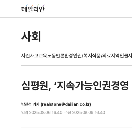
사회
사건사고
교육
노동
언론
환경
인권/복지
식품/의료
지역
인물
심평원, ‘지속가능인권경영 
박진석 기자 (realstone@dailian.co.kr)
입력 2025.08.06 16:40 수정 2025.08.06 16:40