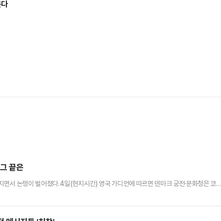
든다
 그 끝은
지면서 논쟁이 벌어졌다.4일(현지시간) 영국 가디언에 따르면 덴마크 궁전·문화청은 코
는 이름의 인어 조각상이 문화유산인 요새와 어울리지 않는다는 이유를 들어 철거를 결정했
바윗돌에 앉아 있는 청동 인어공주 조각상과는 달리 가슴 부분이 강조돼 있어 선정성 시비
스 크리거는 이 동상에 대해 "추하고 외설적"이라고 지적했다.성직자 …