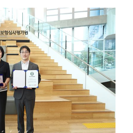
1
"삼성·SK보다 싸게 달라"…애
에 '더 비싸다' 퇴짜
2
[데일리안 오늘뉴스 종합] 축
인 심판에 성접대 의혹, 李대통
지율 하락 의식했나, 삼전닉스
3
오세훈 '여론조사비 대납' 1심
물, SK하이닉스 프리마켓 시초
된 '민주당 돈봉투 의혹'…왜?
점화, 김민석 "과반 승리 가능성
4
李대통령, 20대 지지율 하락
나…"청년 보편적 지원 문턱 
5
'압수수색·성접대 의혹' 송두
대한민국 축구판