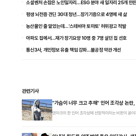
소셜벤처 손잡은 노인일자리…ESG 분야 새 일자리 25개 만
평생 뇌전증 견딘 30대 청년…장기기증으로 4명에 새 삶
농산물인 줄 알았는데…'스테비아 토마토' 허위광고 적발
아파도 집에서…재가 장기요양 10명 중 7명 살던 집 선호
통신3사, 개인정보 유출 책임 강화…불공정 약관 개선
관련기사
"가슴이 너무 크고 추해" 인어 조각상 논란,
덴마크의 한 인어 조각상에 선정적이라는 비판이 쏟아
하겐 인근 '드라고르 요새' 앞에 설치된 '큰 인어'라
다.4m 높이에 달하는 이 조각상은 코펜하겐 해변의 
휘말렸다.덴마크 일간지 폴리티켄의 미술 평론가 마티아