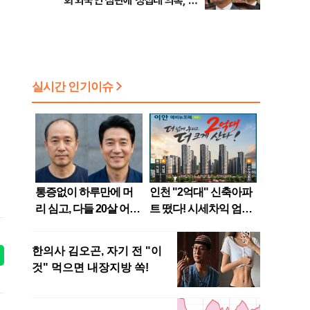
회 외국인 심판에 성접대 의혹, 李
대통령 20대 지지율 하락 의식했
나, 삼전닉스 올인은 금물, SK하
이닉스 프리마켓 시초가 논란 재
점화, 김민석 "과반 승리 가능성
99%" 등