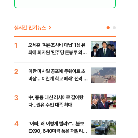
실시간 인기뉴스
1
6
오세훈 '여론조사비 대납' 1심 유
日 
죄에 회자된 '민주당 돈봉투 의
했지
혹'…왜?
2
7
이란 미사일 공포에 쿠웨이트 초
"탄
비상…'이란계 학교 폐쇄' 전격 명
'이
령
질
3
8
中, 중동 대신 러시아로 갈아탔
보완
다…원유 수입 대폭 확대
은 
4
9
"아빠, 왜 이렇게 빨라?"…볼보
"삼
EX90, 640마력 품은 패밀리카
中창