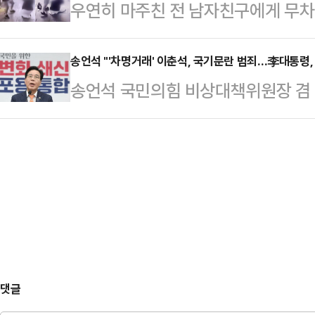
우연히 마주친 전 남자친구에게 무차
의 실상을 공개했다.최성진씨는 지난 
리티켄의 미술 평론가 마티아스 크리
이유에 대해 밝혔다.20대 여성 A씨
친 채 병원으로 이송됐으나 11시간 
라고 지적했다.성직자 …
서 전 남자친구 B씨(30대)에게 폭
송언석 "'차명거래' 이춘석, 국기문란 범죄…李대통령,
혐의로 체포됐다.윤씨는 경찰 조사에서
송언석 국민의힘 비상대책위원장 겸
긴 폐쇄회로(CC)TV 영상을 소셜미
편이 흉기로 위협해 거실에 있던 양
불어민주당에서 탈당하고 법제사법위
씨와 마주 보고 대화하던 B씨가 돌연
한 우발적…
사건이 '중대한 국기문란 범죄'에 
친 뒤 뒷덜미를 잡아 넘어뜨리는 충
조사를 요구했다.송언석 비대위원장은
앉은 A씨를 발로 걷어차거나 머리채
를 열어 "이춘석 의원이 법사위원장
있다. B…
다"며 "앞서 예고했듯 실무 논의를 
차에 들어가겠다"고 말했다.송 비대위
계자가 정책 발표 당일 수혜 기업…
댓글