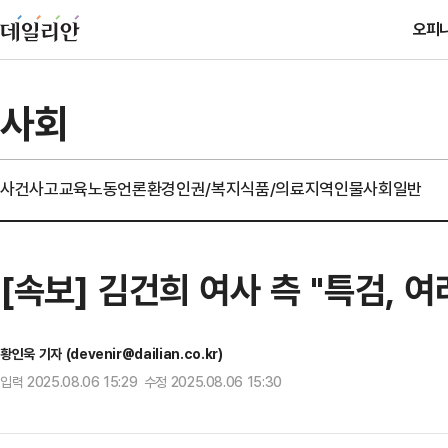
오피
사회
사건사고
교육
노동
언론
환경
인권/복지
식품/의료
지역
인물
사회일반
[속보] 김건희 여사 측 "특검, 
황인욱 기자 (devenir@dailian.co.kr)
입력 2025.08.06 15:29 수정 2025.08.06 15:30