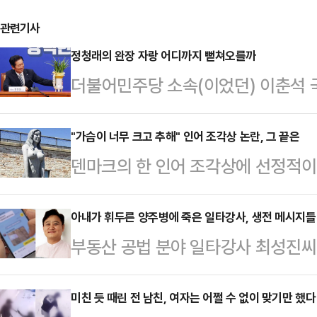
관련기사
정청래의 완장 자랑 어디까지 뻗쳐오를까
더불어민주당 소속(이었던) 이춘석 
4일 국회 본회의 중 차명으로 주식 
장에서, 잘못 들고 들어간 보좌관 차
"가슴이 너무 크고 추해" 인어 조각상 논란, 그 끝은
덴마크의 한 인어 조각상에 선정적
것일 뿐, 거래는 하지 않았다고 주장
다.4일(현지시간) 영국 가디언에 
해 갈 수 있는 일이 아니었다. 결국
근 '드라고르 요새' 앞에 설치된 '큰
아내가 휘두른 양주병에 죽은 일타강사, 생전 메시지들 
원장 직 사임서를 제출했다.법사위원
부동산 공법 분야 일타강사 최성진씨
인 요새와 어울리지 않는다는 이유를
송법 개정안 본회의 처리 저지를 위
가운데 그가 생전에 아내에게 보낸 메
는 이 조각상은 코펜하겐 해변의 바
다. 야당이 ‘…
일 SBS '그것이 알고 싶다'는 최
미친 듯 때린 전 남친, 여자는 어쩔 수 없이 맞기만 했다
는 달리 가슴 부분이 강조돼 있어 