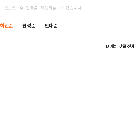
최신순
찬성순
반대순
0 개의 댓글 전