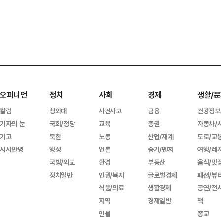
오피니언
정치
사회
경제
생활/문
칼럼
청와대
사건사고
금융
건강정보
기자의 눈
국회/정당
교육
증권
자동차/
기고
북한
노동
산업/재계
도로/교
시사만평
행정
언론
중기/벤처
여행/레
국방/외교
환경
부동산
음식/맛
정치일반
인권/복지
글로벌경제
패션/뷰
식품/의료
생활경제
공연/전
지역
경제일반
책
인물
종교