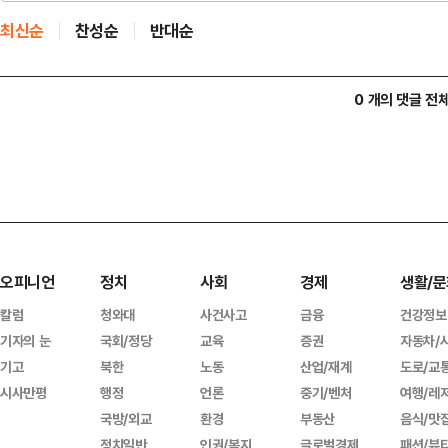
최신순
찬성순
반대순
0 개의 댓글 전
오피니언
정치
사회
경제
생활/문
칼럼
청와대
사건사고
금융
건강정보
기자의 눈
국회/정당
교육
증권
자동차/
기고
북한
노동
산업/재계
도로/교
시사만평
행정
언론
중기/벤처
여행/레
국방/외교
환경
부동산
음식/맛
정치일반
인권/복지
글로벌경제
패션/뷰