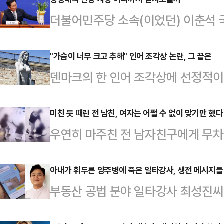
더불어민주당 소속(이었던) 이춘석 
4일 국회 본회의 중 차명으로 주식 
장에서, 잘못 들고 들어간 보좌관 차
"가슴이 너무 크고 추해" 인어 조각상 논란, 그 끝은
덴마크의 한 인어 조각상에 선정적
것일 뿐, 거래는 하지 않았다고 주장
다.4일(현지시간) 영국 가디언에 
해 갈 수 있는 일이 아니었다. 결국
근 '드라고르 요새' 앞에 설치된 '큰
미친 듯 때린 전 남친, 여자는 어쩔 수 없이 맞기만 했다
원장 직 사임서를 제출했다.법사위원
우연히 마주친 전 남자친구에게 무차
인 요새와 어울리지 않는다는 이유를
송법 개정안 본회의 처리 저지를 위
이유에 대해 밝혔다.20대 여성 A씨
는 이 조각상은 코펜하겐 해변의 바
다. 야당이 ‘…
서 전 남자친구 B씨(30대)에게 폭
아내가 휘두른 양주병에 죽은 일타강사, 생전 메시지들 
는 달리 가슴 부분이 강조돼 있어 
부동산 공법 분야 일타강사 최성진씨
긴 폐쇄회로(CC)TV 영상을 소셜미
리티켄의 미술 평론가 마티아스 크리
가운데 그가 생전에 아내에게 보낸 메
씨와 마주 보고 대화하던 B씨가 돌연
라고 지적했다.성직자 …