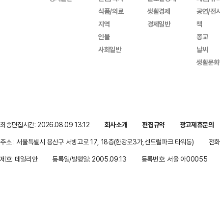
식품/의료
생활경제
공연/전
지역
경제일반
책
인물
종교
사회일반
날씨
생활문화
최종편집시간: 2026.08.09 13:12
회사소개
편집규약
광고제휴문의
주소 : 서울특별시 용산구 서빙고로 17, 18층(한강로3가,센트럴파크 타워동)
전화 
제호: 데일리안
등록일/발행일: 2005.09.13
등록번호: 서울 아00055