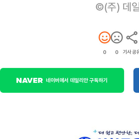
©(주) 데
기사 공
0
0
네이버에서 데일리안 구독하기