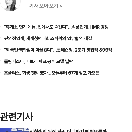
기사 모아 보기 >
"휴게소 인기 메뉴, 집에서도 즐긴다"…식품업계, HMR 경쟁
편의점업계, 세계청년대회 조직위와 업무협약 체결
"외국인·백화점이 이끌었다"…롯데쇼핑, 2분기 영업익 899억
롤링파스타, 파브리 셰프 공식 모델 발탁
홈플러스, 회생 첫발 뗐다…오늘부터 67개 점포 가오픈
관련기사
정청래의 완장 자랑 어디까지 뻗쳐오를까