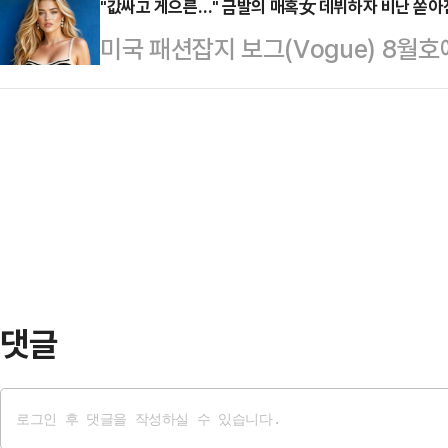
일 SBS '그것이 알고 싶다'는 최
"값싸고 게으른…" 금발의 매혹女 데뷔하자 비난 쏟아
친 뒤 뒷덜미를 잡아 넘어뜨리는 충
미국 패션잡지 보그(Vogue) 8월
의 실상을 공개했다.최성진씨는 지난 
앉은 A씨를 발로 걷어차거나 머리채
일고 있다.31일(현지시간) CNN에 
친 채 병원으로 이송됐으나 11시간 
있다. B…
실린 의류 브랜드 게스(Guess) 광
혐의로 체포됐다.윤씨는 경찰 조사에서
계와 소비자들의 반발이 이어지고 있
편이 흉기로 위협해 거실에 있던 양
늬 원피스와 가방을 들고 활짝 웃으며
한 우발적…
어 보이는 이 광고의 하단에는 작게 '
이번 광고는 게스 측이 세라핀 발로라(Se
댓글