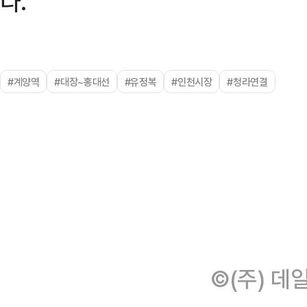
다.
#계양역
#대장~홍대선
#유정복
#인천시장
#청라연결
©(주) 데