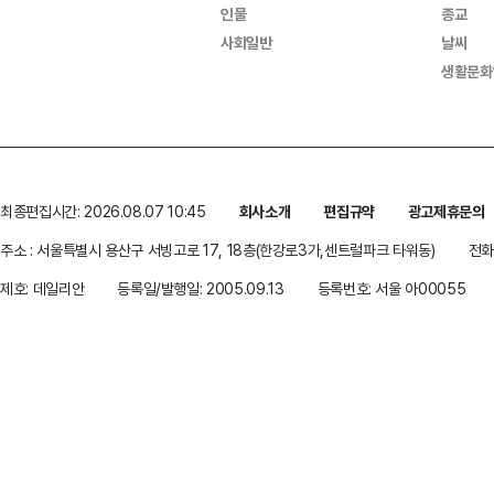
인물
종교
사회일반
날씨
생활문화
최종편집시간: 2026.08.07 10:45
회사소개
편집규약
광고제휴문의
주소 : 서울특별시 용산구 서빙고로 17, 18층(한강로3가,센트럴파크 타워동)
전화 
제호: 데일리안
등록일/발행일: 2005.09.13
등록번호: 서울 아00055