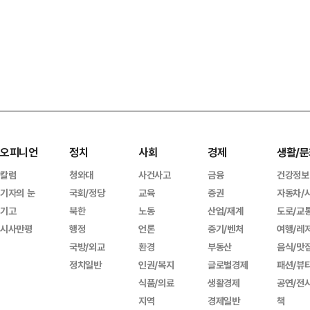
오피니언
정치
사회
경제
생활/문
칼럼
청와대
사건사고
금융
건강정보
기자의 눈
국회/정당
교육
증권
자동차/
기고
북한
노동
산업/재계
도로/교
시사만평
행정
언론
중기/벤처
여행/레
국방/외교
환경
부동산
음식/맛
정치일반
인권/복지
글로벌경제
패션/뷰
식품/의료
생활경제
공연/전
지역
경제일반
책