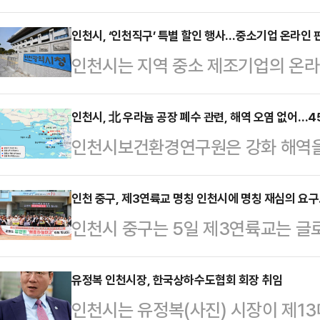
대응 실태와 안전관리 상황을 집중 
려했다.이번 현장점검은 면역력과 체
인천시, ‘인천직구’ 특별 할인 행사…중소기업 온라인 
인천시는 지역 중소 제조기업의 온라인
강 취약성을 고려해 폭염으로 인한 
할인 행사를 개최한다고 6일 밝혔다.
하기 위한 조치로 추진됐다.유 시장은
역 경제에 활력을 불어넣기 위해 마련
인천시, 北 우라늄 공장 폐수 관련, 해역 오염 없어…
관리 및 급식 안전, 온열환자 발생 시
인천시보건환경연구원은 강화 해역을 
한 달간 행사가 진행되며 네이버에서 
황 등을 면밀히 확인하고 종사자들의
별 정밀조사를 실시한 결과, 모든 조
‘인천직구’ 상설관에 입점한 다양한 
대응 상황을 점…
이번 조사는 최근 북한 평산 우라늄 
인천 중구, 제3연륙교 명칭 인천시에 명칭 재심의 요
을 제공하며 소비자들이 인천 지역의
인천시 중구는 5일 제3연륙교는 글
한 우려가 언론 및 유튜브 등 사회관
있다.아울러 인천시의 자체 온라인 쇼
낼 수 있도록 ‘영종하늘대교’로 명명돼야 
따라 추진됐다.시는 지난 달 3일 강화
천ON …
정헌 구청장은 이날 주민 대표단과 
유정복 인천시장, 한국상하수도협회 회장 취임
슘(134Cs, 137Cs) 모두 최소검
인천시는 유정복(사진) 시장이 제1
행정부시장을 만나 재심의 청구서를 
4일 정부 특별 합동 조사도 세슘과 우