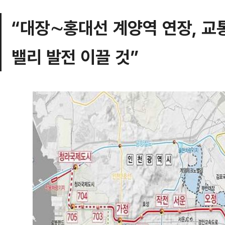
“대장∼홍대선 계양역 연장, 교
밸리 발전 이끌 것”