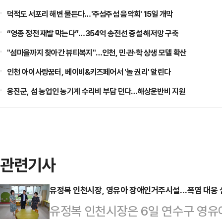
덕적도 서포리 해변 물든다…'주섬주섬 음악회' 15일 개막
“영종 정전 재발 막는다”…354억 송전선 증설·해저망 구축
"섬마을까지 찾아간 뷰티복지"…인천, 민·관·학 상생 모델 확산
인천 아이사랑꿈터, 베이비&키즈페어서 '놀 권리' 알린다
옹진군, 섬 농업인 농기계 수리비 부담 던다…해상운반비 지원
관련기사
유정복 인천시장, 영유아 장애인거주시설…폭염 대응 
유정복 인천시장은 6일 연수구 영유