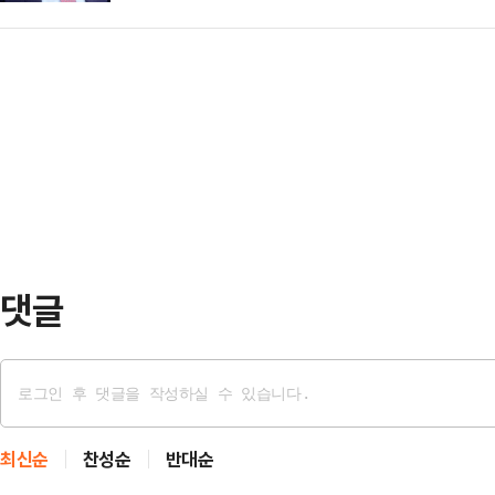
했다고 5일 밝혔다.한국상하수도협회
의 필요성과 ‘영종하늘대교’ 명칭의
인…
관으로, 상하수도 기술 연구, 평가 
‘청라하늘대교’라는 인천시 지명위원
다.현재 환경부를 비롯해 전국 지방자
연륙교 명명 사례, 실제 이용 주체 
문가 등 1천300여개 기관, 단체,
은 결정이라고 주장…
2028년 7월까지 3년이다.유 시장
심하고 마실 수 있는 깨끗한 물 확보
강조했다…
댓글
최신순
찬성순
반대순