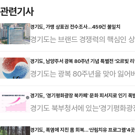
관련기사
경기도, 가맹 상표권 전수조사…459건 불일치
경기도는 브랜드 경쟁력의 핵심인 상
거래지킴이 25명을 투입해 전수조사를
(16%)이 가맹정보공개서와 지식
경기도, 남양주서 광복 80주년 기념 특별전 ‘오르빛 리
경기도는 광복 80주년을 맞아 잃어
보가 서로 다른 것으로 확인됐다고 
문화기술 콘텐츠로 재조명하고자 오는
재된 상표권 정보를 지식재산정보검색
양주시 이석영광장과 리멤버(REMEM
경기도, '경기평화광장 북카페' 문화 피서지로 인기 폭
과 비교하는 방식으로 5월 12일부터 
경기도 북부청서에 있는'경기평화광장
화기술 콘텐츠 전시 브랜드 ‘오르:빛’
중 2451건(84%)은 일치했으며, 
화 쉼터로 자리매김하고 있는 것으
(Re:member)’를 개최한다고 6일 
불일치 유형으로는…
페가 지난 3월 누적 방문객 2만명
경기도, 폭염에 지친 몸 회복…‘산림치유 프로그램’4곳
돌다)과 빛의 합성어다. 빛을 활용해