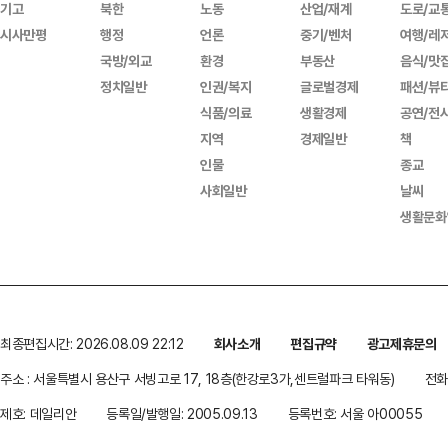
기고
북한
노동
산업/재계
도로/교
시사만평
행정
언론
중기/벤처
여행/레
국방/외교
환경
부동산
음식/맛
정치일반
인권/복지
글로벌경제
패션/뷰
식품/의료
생활경제
공연/전
지역
경제일반
책
인물
종교
사회일반
날씨
생활문화
최종편집시간: 2026.08.09 22:12
회사소개
편집규약
광고제휴문의
주소 : 서울특별시 용산구 서빙고로 17, 18층(한강로3가,센트럴파크 타워동)
전화 
제호: 데일리안
등록일/발행일: 2005.09.13
등록번호: 서울 아00055