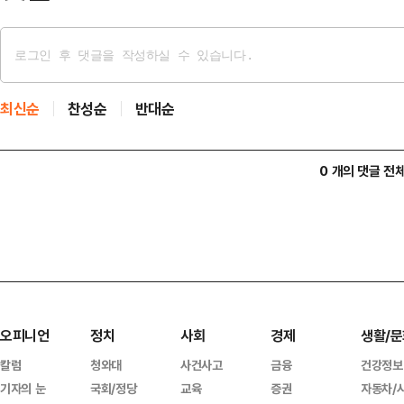
최신순
찬성순
반대순
0 개의 댓글 전
오피니언
정치
사회
경제
생활/문
칼럼
청와대
사건사고
금융
건강정보
기자의 눈
국회/정당
교육
증권
자동차/