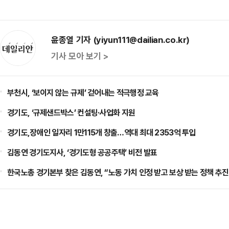
윤종열 기자 (yiyun111@dailian.co.kr)
기사 모아 보기 >
부천시, ‘보이지 않는 규제’ 걷어내는 적극행정 교육
경기도, ‘규제샌드박스’ 컨설팅·사업화 지원
경기도,장애인 일자리 1만115개 창출…역대 최대 2353억 투입
김동연 경기도지사, ‘경기도형 공공주택’ 비전 발표
한국노총 경기본부 찾은 김동연, “노동 가치 인정 받고 보상 받는 정책 추진