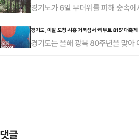
경기도가 6일 무더위를 피해 숲속에서
두 5만4000여명 이라고 6일 밝혔
고 있는 ‘인터랙티브 미디어아트’ 
향기푸른숲 등 4곳에서 ‘산림치유 
머무를 수 있는 공간으로, 여름철에
는 관…
은 참여를 당부했다.산림치유 프로그
경기도, 이달 도청·시흥 거북섬서 ‘리부트 815’ 대축제
하고 있다. 남녀노소 다양한 도민이
경기도는 올해 광복 80주년을 맞아 
치유의숲, 양평 용문산치유의숲, 동
있다.경기평화광장 북카페의 누적 방문
에서 도민들이 함께 광복의 의미를 
속 명상, 건강 산책 등 다양한 자연
만9989명, 4월 2만7…
밝혔다.이번 행사는 광복의 역사와 
과 위로를 제공하고 있다.국내 최대
통해 도민과 방문객에게 특별한 여
향기푸른숲은 가평군 상면 행현리에
에서는 오는 15일까지 1층 로비에
림치유 프로그램을 운영하며…
독립’ 특별전시가 열린다. 이어 10
디어아트 쇼가 펼쳐진다. 태극기와 인
기도 선정 독립운동…
댓글