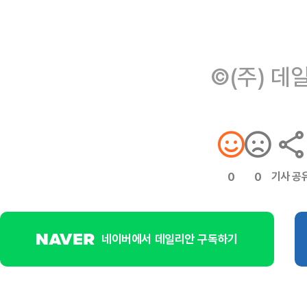
©(주) 데
기사 공
0
0
네이버에서 데일리안 구독하기