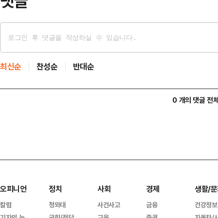
댓글
최신순
찬성순
반대순
0 개의 댓글 전
오피니언
정치
사회
경제
생활/문
칼럼
청와대
사건사고
금융
건강정보
기자의 눈
국회/정당
교육
증권
자동차/