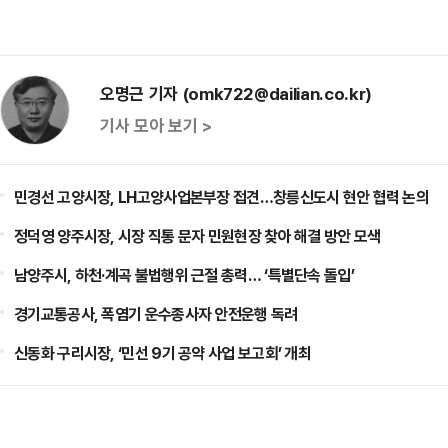
오명근 기자 (omk722@dailian.co.kr)
기사 모아 보기 >
민경선 고양시장, LH고양사업본부장 접견…창릉신도시 현안 협력 논의
정덕영 양주시장, 시장 직통 문자 민원현장 찾아 해결 방안 모색
남양주시, 하천·계곡 불법행위 근절 총력… ‘특별단속 돌입’
경기교통공사, 폭염기 운수종사자 안전운행 독려
신동화 구리시장, ‘민선 9기 공약 사업 보고회’ 개최