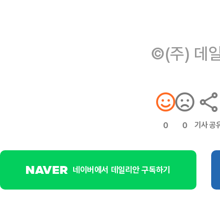
©(주) 데
기사 공
0
0
네이버에서 데일리안 구독하기