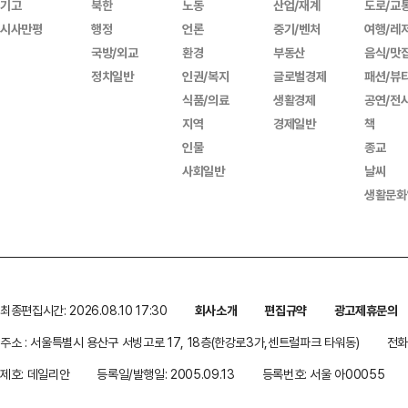
기고
북한
노동
산업/재계
도로/교
시사만평
행정
언론
중기/벤처
여행/레
국방/외교
환경
부동산
음식/맛
정치일반
인권/복지
글로벌경제
패션/뷰
식품/의료
생활경제
공연/전
지역
경제일반
책
인물
종교
사회일반
날씨
생활문화
최종편집시간: 2026.08.10 17:30
회사소개
편집규약
광고제휴문의
주소 : 서울특별시 용산구 서빙고로 17, 18층(한강로3가,센트럴파크 타워동)
전화 
제호: 데일리안
등록일/발행일: 2005.09.13
등록번호: 서울 아00055