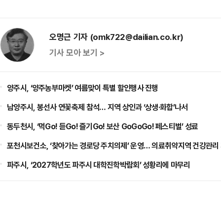
오명근 기자 (omk722@dailian.co.kr)
기사 모아 보기 >
양주시, ‘양주농부마켓’ 여름맞이 특별 할인행사 진행
남양주시, 봉선사 연꽃축제 참석… 지역 상인과 ‘상생·화합’나서
동두천시, ‘먹Go! 듣Go! 즐기Go! 보산 GoGoGo! 페스티벌’ 성료
포천시보건소, ‘찾아가는 경로당 주치의제’ 운영… 의료취약지역 건강관리
파주시, ‘2027학년도 파주시 대학진학박람회’ 성황리에 마무리