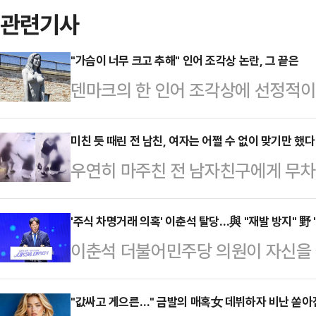
관련기사
"가슴이 너무 크고 추해" 인어 조각상 논란, 그 끝은
덴마크의 한 인어 조각상에 선정적
다.4일(현지시간) 영국 가디언에 
근 '드라고르 요새' 앞에 설치된 '큰
미친 듯 때린 전 남친, 여자는 어쩔 수 없이 맞기만 했다
우연히 마주친 전 남자친구에게 무차
인 요새와 어울리지 않는다는 이유를
이유에 대해 밝혔다.20대 여성 A씨
는 이 조각상은 코펜하겐 해변의 바
서 전 남자친구 B씨(30대)에게 폭
'주식 차명거래 의혹' 이춘석 탈당…與 "재발 방지" 野 
는 달리 가슴 부분이 강조돼 있어 
이춘석 더불어민주당 의원이 자신을 
긴 폐쇄회로(CC)TV 영상을 소셜미
리티켄의 미술 평론가 마티아스 크리
커지자 자진 탈당했다. 국민의힘은 
씨와 마주 보고 대화하던 B씨가 돌연
라고 지적했다.성직자 …
이 잠잠해지면 다시 복당하려는 의
"값싸고 게으른…" 금발의 매혹女 데뷔하자 비난 쏟아
친 뒤 뒷덜미를 잡아 넘어뜨리는 충