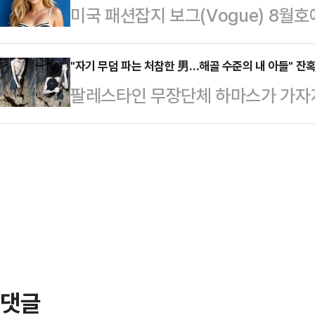
미국 패션잡지 보그(Vogue) 8월
경찰을 향해 철저한 수사를 당부하고
앉은 A씨를 발로 걷어차거나 머리채
일고 있다.31일(현지시간) CNN에 
에 나섰다.이춘석 민주당 의원은 5일
있다. B…
실린 의류 브랜드 게스(Guess) 광
"자기 무덤 파는 처참한 男…해골 수준의 내 아들" 잔
들로 분노하고 불편하게 해 드린 점 
팔레스타인 무장단체 하마스가 가자
계와 소비자들의 반발이 이어지고 있
에 더 이상 부담드릴 수는 없다고 판
한 모습을 연이어 공개하고 있다. 영
늬 원피스와 가방을 들고 활짝 웃으며
임서도 제출했다"고…
있다"고 말한다.2일(현지시간) 타임
어 보이는 이 광고의 하단에는 작게 '
속 인질은 2023년 10월7일 하마
이번 광고는 게스 측이 세라핀 발로라(Se
된 에비아타르 다비드(24)이다.다
가자지구 한 지하터널에서 삽질을 한다.
시"라며 "오늘은 뭘 먹을 수 있을지 
었고 …
댓글