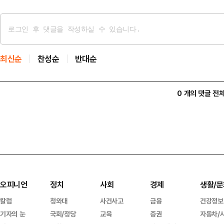
최신순
찬성순
반대순
0 개의 댓글 전
오피니언
정치
사회
경제
생활/문
칼럼
청와대
사건사고
금융
건강정보
기자의 눈
국회/정당
교육
증권
자동차/