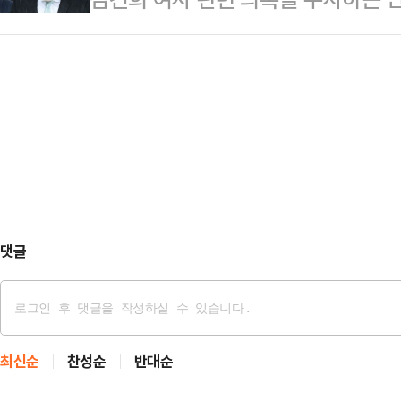
관은 이종섭 전 장관의 출국금지 해제
는 "아는 대로 소명하겠다"고 답한 
사건과 관련해 회사의 전·현직 경연
바 없다"며 "객관적 사실관계에 비춰
2023년 7월…
구속상태로 재판에 넘겼다. 이는 지난
다.변호인은 "윤석열 전 대통령과 박
다.4일 법조계에 따르면 문홍주 특
한 후 출국금지를 해제시켜 출국시
웨스트에서 열린 정례 브리핑에서 "지
계 자체로 성립…
장법 위반 혐의로 구속기소 했다"고 
중이고 이기훈 부회장은 신속히 체포
회장 등은 202…
댓글
최신순
찬성순
반대순