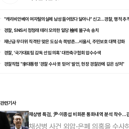
"캐리비안베이 여자탈의실에 남성 들어왔다 달아나" 신고…경찰, 행적 추적
경찰, SNS서 정청래 테러 모의한 일당 檢에 불구속 송치
재난급 무더위 직격탄 맞은 도심 속 쪽방촌…서울시, 주민보호 대책 강화
경찰, '국가대표팀 감독 선임 의혹' 대한축구협회 압수수색
경찰직협 "李대통령 '경찰 수사 못 믿어' 발언, 현장 경찰관에 깊은 상처"
관련기사
채상병 특검, 尹·이종섭 비화폰 통화내역 분석 착수…
채상병 사건 외압·은폐 의혹을 수