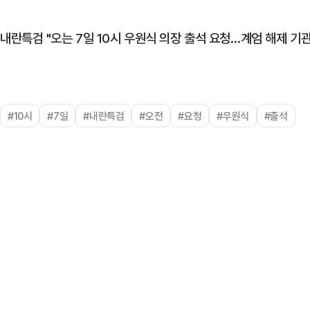
내란특검 "오는 7일 10시 우원식 의장 출석 요청…계엄 해제 기관
#10시
#7일
#내란특검
#오전
#요청
#우원식
#출석