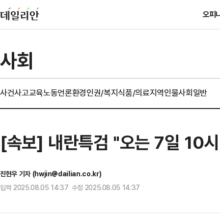
오피
사회
사건사고
교육
노동
언론
환경
인권/복지
식품/의료
지역
인물
사회일반
[속보] 내란특검 "오는 7일 10
진현우 기자 (hwjin@dailian.co.kr)
입력 2025.08.05 14:37 수정 2025.08.05 14:37