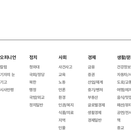
오피니언
정치
사회
경제
생활/문
칼럼
청와대
사건사고
금융
건강정보
기자의 눈
국회/정당
교육
증권
자동차/
기고
북한
노동
산업/재계
도로/교
시사만평
행정
언론
중기/벤처
여행/레
국방/외교
환경
부동산
음식/맛
정치일반
인권/복지
글로벌경제
패션/뷰
식품/의료
생활경제
공연/전
지역
경제일반
책
인물
종교