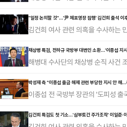
터 윤석열 전 대통령 등이 사용하던 
에 따르면 정민영 특검보는 이날 "
"일정 논의할 것"…'尹 체포영장 집행' 김건희 출석 이
김건희 여사 관련 의혹을 수사하는 
통령과 이종섭 전 국방부 장관, 조태
이 변호인 선임계를 낸 만큼 김 여사
역을 제출받아 분석 중"이라고 밝혔다
단 방침이다.5일 법조계에 따르면 특
채상병 특검, 전하규 국방부 대변인 소환…'이종섭 지시
으로 연락을 주고받은 내역을 확보한 
해병대 수사단의 채상병 순직 사건 
임서가 접수돼 변호인과 소환조사 일
받은 연락은 일부 확인됐다"고 부연
보고되는 자리에 배석했던 전하규 국
늘(5일), 내일(6일) 중으로는 체포
희 여사 등이 개인 …
다.5일 법조계에 따르면 전 대변인은
박성재 측 "이종섭 출금 해제 관련 부당한 지시 안 해…
다.윤 전 대통령 측에서 배보윤(사법
이종섭 전 국방부 장관의 '도피성 출
특검 사무실에 나왔다.그는 '첫 장관
으로 파악됐다. 헌법재판소 헌법연구
의 압수수색을 받은 박성재 전 법무부
거론이 없었다는 입장은 여전히 그대
비롯해 윤 전 대…
다.4일 법조계에 따르면 박 전 장관의
김건희 특검도 첫 기소…'삼부토건 주가조작' 이일준·
다. '박정훈 대령 관련 국방부 문건은
김건희 여사 관련 의혹을 수사하는