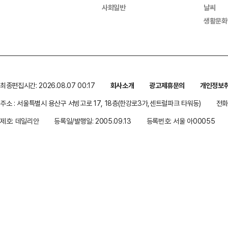
사회일반
날씨
생활문화
최종편집시간: 2026.08.07 00:17
회사소개
광고제휴문의
개인정보
주소 : 서울특별시 용산구 서빙고로 17, 18층(한강로3가,센트럴파크 타워동)
전화 
제호: 데일리안
등록일/발행일: 2005.09.13
등록번호: 서울 아00055