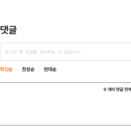
이는 CU 전체 점포(약 1만8600개
안전처로부터 기능성을 인정받은 제
단체로부터 판매 허…
댓글
최신순
찬성순
반대순
0 개의 댓글 전