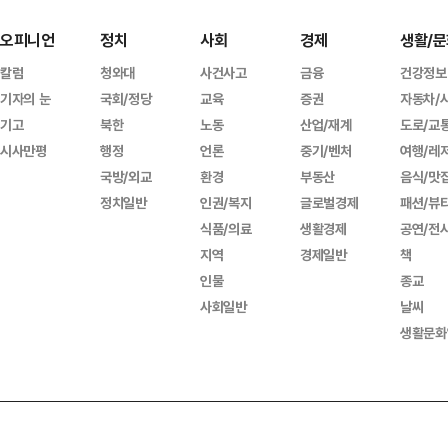
오피니언
정치
사회
경제
생활/문
칼럼
청와대
사건사고
금융
건강정보
기자의 눈
국회/정당
교육
증권
자동차/
기고
북한
노동
산업/재계
도로/교
시사만평
행정
언론
중기/벤처
여행/레
국방/외교
환경
부동산
음식/맛
정치일반
인권/복지
글로벌경제
패션/뷰
식품/의료
생활경제
공연/전
지역
경제일반
책
인물
종교
사회일반
날씨
생활문화