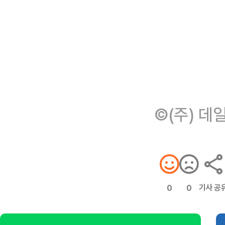
©(주) 데
기사 공
0
0