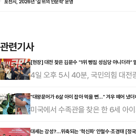
포천시, 2026년 '길 위의 인문학' 운영
관련기사
[현장] 대전 찾은 김문수 "1위 빵집 성심당 아니더라"
4일 오후 5시 40분, 국민의힘 대
후보가 오기 전부터 인파로 북적였다
지지율 1위를 기록 중인 김 후보가
"대왕문어가 6살 아이 잡아 먹을 뻔…" 겨우 떼어 냈더니
미국에서 수족관을 찾은 한 6세 아
하려는 '자리 쟁탈전'이 이어졌다. 
랑이까지 수십 개의 멍이 생기는 사
곳곳에는 20·30대 청년들의 모습도 
따르면 사건은 미국 텍사스주 샌안토
대세는 강성?…위축되는 '혁신파' 안철수·조경태 [정국
TK 핵심 지지층들의 '전폭적인 지지'