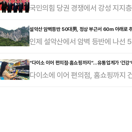
국민의힘 당권 경쟁에서 강성 지지층
다.6살 소년 레오는 직접 해양 생물
모양새였다.이날 뒤편에서 기다리고 있
이 쏠리며 안철수·조경태 등 혁신파
간인 터치 탱크에 손을 넣었다. 그 순
창했…
고 있다. 특히 당내에서는 김문수 
설악산 암벽등반 50대男, 정상 부근서 60ｍ 아래로 
Pacific Octopus)가 레오의 
인제 설악산에서 암벽 등반에 나선 
서, 전당대회의 '혁신'이라는 본래 
감싼 채 놓지 않았고, 성인 직원 3
했다.강원소방본부에 따르면, 3일 오
작했다.4일 정치권에 따르면 김문수
력을 지…
몽유도원도에서 암벽 등반하던 A씨가
“다이소 이어 편의점·홈쇼핑까지”…유통업계가 ‘건강’
'당 극우화' 논란을 '좌파 프레임'으
다이소에 이어 편의점, 홈쇼핑까지 
다.신고를 받고 출동한 119 구조대
는 지난 달 전한길 씨를 둘러싼 극우 
코로나19 이후 건강에 대한 관심이 
3시간여 만에 구조된 A씨는 병원으
극우란 사람…
겁게 관리)’, ‘슬로에이징(저속노화
한 사고 경위를 조사하고 있다.암벽 
지고 있어서다.5일 업계에 따르면 편
반은 체력이 감당할 수 있는 범위에
6000여 점포에서 70여종의 건강기
사고를 줄일 …