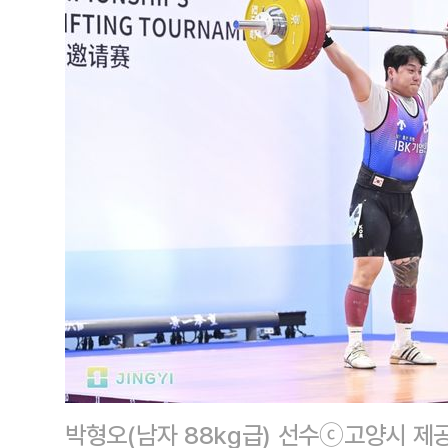
박형오(남자 88kg급) 선수ⓒ고양시 제