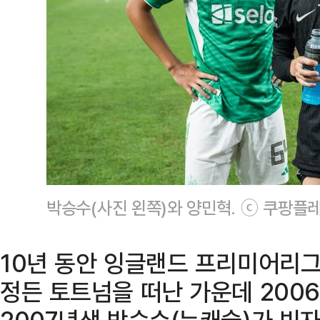
박승수(사진 왼쪽)와 양민혁. ⓒ 쿠팡플
10년 동안 잉글랜드 프리미어리그
정든 토트넘을 떠난 가운데 200
2007년생 박승수(뉴캐슬)가 빈