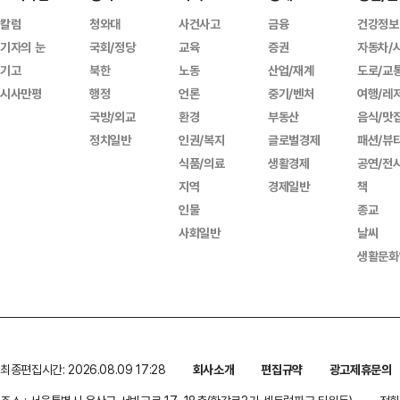
칼럼
청와대
사건사고
금융
건강정보
기자의 눈
국회/정당
교육
증권
자동차/
기고
북한
노동
산업/재계
도로/교
시사만평
행정
언론
중기/벤처
여행/레
국방/외교
환경
부동산
음식/맛
정치일반
인권/복지
글로벌경제
패션/뷰
식품/의료
생활경제
공연/전
지역
경제일반
책
인물
종교
사회일반
날씨
생활문화
최종편집시간: 2026.08.09 17:28
회사소개
편집규약
광고제휴문의