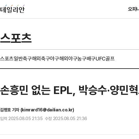
오피
스포츠
스포츠일반
축구
해외축구
야구
해외야구
농구
배구
UFC
골프
손흥민 없는 EPL, 박승수·양민
김평호 기자 (kimrard16@dailian.co.kr)
입력 2025.08.05 21:35 수정 2025.08.05 21:36