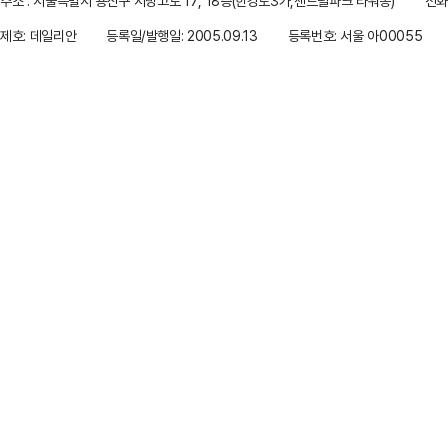
주소 : 서울특별시 용산구 서빙고로 17, 18층(한강로3가,센트럴파크 타워동)
전화 
제호: 데일리안
등록일/발행일: 2005.09.13
등록번호: 서울 아00055