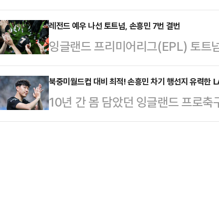
꼽히는 FC바르셀로나가 쏟아지는 빗
반 토니 페르난데스와 마커스 래시포
표했다.이…
를 대파했다.한지 플릭 감독이 이끄
레전드 예우 나선 토트넘, 손흥민 7번 결번
위로 ‘다이렉트 강등’ 위기에 몰린 
잉글랜드 프리미어리그(EPL) 토트
펼쳐진 'FC바르셀로나 2025 아시
최정상급 클럽으로 분류되는 FC바르
잠시 비워둘 예정이다.영국 매체 ‘기
5-0 압승했다. 대구FC는 경기 초반
회를 날린 뒤…
손흥민이 떠난 뒤 확실한 대체자를 찾
북중미월드컵 대비 최적! 손흥민 차기 행선지 유력한 LA
을 쓰지 못했다.이번 바르셀로나전은
10년 간 몸 담았던 잉글랜드 프로축
정”이라고 보도했다.앞서 손흥민은 지
장이 대선 출마로 사퇴하기 전 유치
저리그사커(MLS) 로스앤젤레스FC(
열린 2025 쿠팡플레이 시리즈 기자
날 만큼 빈 좌석이 많…
가 파브리지오 로마노 기자는 지난 3
팀을 떠나기로 결정했다”고 발표했다
“손흥민의 LAFC 이적이 곧 최종 
손흥민은 토트넘과의 인연을 10년으
이적이 기정사실화 단계일 때 외치는 ‘
월드컵경기장에서…
LAFC와 원칙적인 합의를 완료했다”
울 영등포구 IFC 더포럼에서 열린 