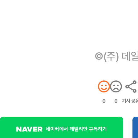
©(주) 데
기사 공
0
0
네이버에서 데일리안 구독하기