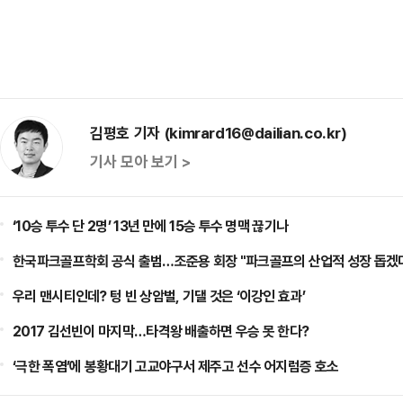
김평호 기자 (kimrard16@dailian.co.kr)
기사 모아 보기 >
‘10승 투수 단 2명’ 13년 만에 15승 투수 명맥 끊기나
한국파크골프학회 공식 출범…조준용 회장 "파크골프의 산업적 성장 돕겠
우리 맨시티인데? 텅 빈 상암벌, 기댈 것은 ‘이강인 효과’
2017 김선빈이 마지막…타격왕 배출하면 우승 못 한다?
‘극한 폭염’에 봉황대기 고교야구서 제주고 선수 어지럼증 호소