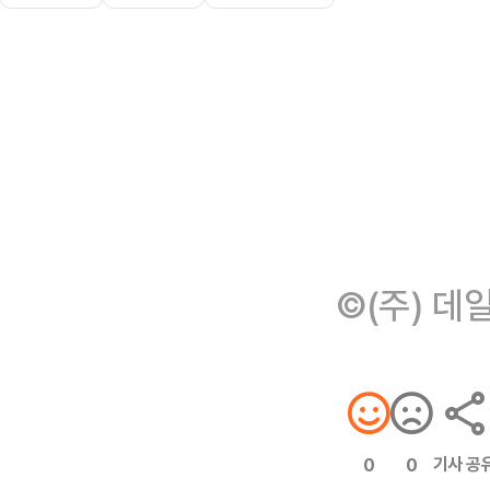
©(주) 데
기사 공
0
0