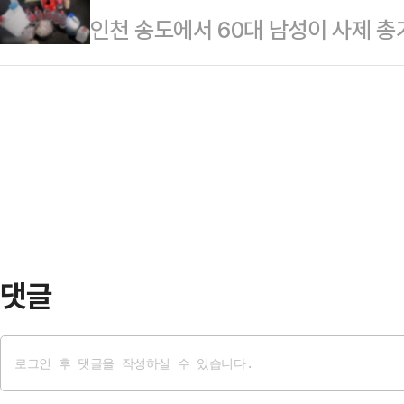
인천 송도에서 60대 남성이 사제 
이고 일반 시민들이 직접적인 손해를
하고 있는 오산 공군기지 레이더시설
데, 자식이 부모를 살해하는 경우와 
상당한 인과관계가 있었는지 의문이
10월 평양 무인기…
해'는 현행 법상 가중처벌 규정이 없
사적·정치적 책임과는 별도로 민사적
법조계에선 가족 간 살인이라는 점에
신중히 봐야 한다고 강조했다.28일
적으로 다르지 않다며 존속살인 가
독 이성복(65·사법연수원 16…
고 강조했다. 전문가들은 특히, 자
벗어나야 한다고 강조했다.23일 경
인, 총포·도검·화약류 등의 안…
댓글