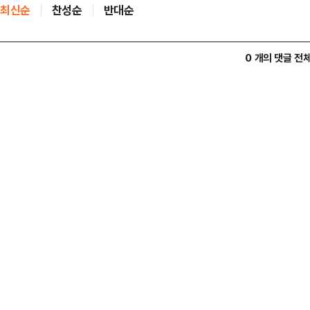
최신순
찬성순
반대순
0 개의 댓글 전