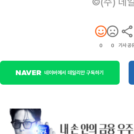
©(주) 데
기사 공
0
0
네이버에서 데일리안 구독하기