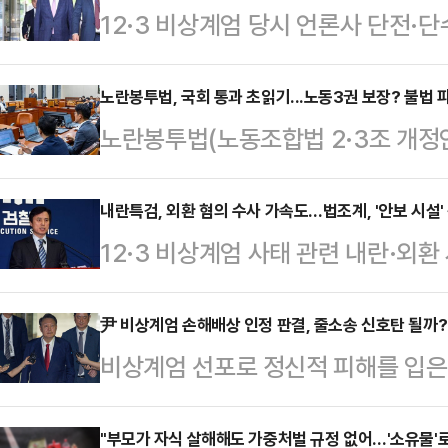
12·3 비상계엄 당시 언론사 단전·
행정안전부 장관이 1일 구속됐다. 법
는 국무위원들에 대한 특검팀 수사가
노란봉투법, 국회 통과 초읽기...노동3권 보장? 불법 
노란봉투법(노동조합법 2·3조 개정
성립 여부를 집중적으로 수사할 것으
를 통과할 것으로 보이는 가운데 노
전 법무부 장관과 한덕수 전 총리 등
지고 있다.노동 3권(단결권, 단체교
내란특검, 외환 혐의 수사 가속도…법조계, '안보 시설
엄을 주도적으로 행했는지 여부 파악
12·3 비상계엄 사태 관련 내란·외
다는 평가도 나오지만 불법 쟁의 행
계에 따르면 서울중앙지법 정재욱 영
(특검)팀이 주요 수사 대상 중 하나
기업보다는 노조의 입김이 더욱 세질 
의 구속 전 피의자…
주한미군과 우리 공군이 함께 사용하
尹 비상계엄 손해배상 인정 판결, 줄소송 신호탄 될까?
관계 및 향후 이뤄질 법적 공방에 적
비상계엄 선포로 정신적 피해를 입은
수색하는 등 국가 안보와 관련한 사
다.29일 법조계와 정치권에 따르면
의 위자료를 지급해야 한다는 법원의
계 내부에서도 우려가 나온다.29일 
전체회의를 통과해 이르…
에 미칠 영향이 주목된다. 법조계에
"부모가 자식 살해해도 가중처벌 규정 없어…'소유물'로
일 오산 공군기지 내 레이더 시설을