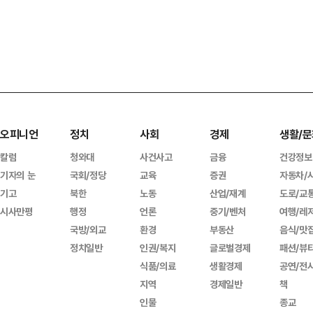
오피니언
정치
사회
경제
생활/문
칼럼
청와대
사건사고
금융
건강정보
기자의 눈
국회/정당
교육
증권
자동차/
기고
북한
노동
산업/재계
도로/교
시사만평
행정
언론
중기/벤처
여행/레
국방/외교
환경
부동산
음식/맛
정치일반
인권/복지
글로벌경제
패션/뷰
식품/의료
생활경제
공연/전
지역
경제일반
책
인물
종교