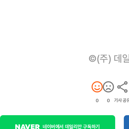
©(주) 데
기사 공
0
0
네이버에서 데일리안 구독하기