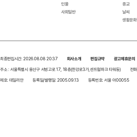
인물
종교
사회일반
날씨
생활문화
최종편집시간: 2026.08.08 20:37
회사소개
편집규약
광고제휴문의
주소 : 서울특별시 용산구 서빙고로 17, 18층(한강로3가,센트럴파크 타워동)
전화 
제호: 데일리안
등록일/발행일: 2005.09.13
등록번호: 서울 아00055