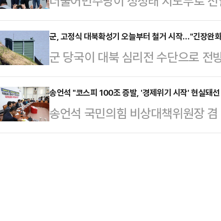
더불어민주당이 정청래 지도부로 전열
청래(대표) 그리고 민주당에게 계엄
계 복원과 민간 교류 확대에 대한 
은 정청래 신임 당대표를 '언행일치 
혁 의원은 4일 페이스북에 "'내란'이
속에서도 문화와 종…
이른바 '3대 개혁'을 실현할 적임자
군, 고정식 대북확성기 오늘부터 철거 시작…"긴장완화
갖다 붙일 거라면, '줄탄핵'과 '줄특
군 당국이 대북 심리전 수단으로 전
디오 '아침저널'에서 "(정 대표가)
범인 정 대표와 민주당이야말로 '내
다.국방부는 4일 출입기자단 공지를
조했는데 이분은 무섭게 실천하신 분
지난 2…
철거를 시작했다"고 밝혔다.국방부는
송언석 "코스피 100조 증발, '경제위기 시작' 현실돼선
세력 즉 '사과와 반성하지 않는 세력
송언석 국민의힘 비상대책위원장 겸
에서 남북 간 긴장완화에 도움이 되
렇게 강하게 나갈 것"이라고 전망했다
인 '대주주' 기준 하향을 골자로 하는
명했다.철거 대상은 고정식 대북 확성
당과 …
코스피·코스닥이 급락한 데 대해 "이
것으로 보인다.군의 대북 확성기 철거는
식시장을 정면으로 강타한 것"이라고
을 향해 방송을 중단한지 2개월여만이
전 국회에서 열린 비상대책위원회의
을 현재까지…
난주 목요일 세제 개편안을 발표하고 