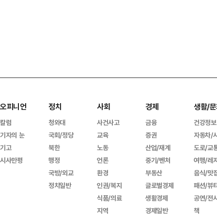
오피니언
정치
사회
경제
생활/문
칼럼
청와대
사건사고
금융
건강정보
기자의 눈
국회/정당
교육
증권
자동차/
기고
북한
노동
산업/재계
도로/교
시사만평
행정
언론
중기/벤처
여행/레
국방/외교
환경
부동산
음식/맛
정치일반
인권/복지
글로벌경제
패션/뷰
식품/의료
생활경제
공연/전
지역
경제일반
책