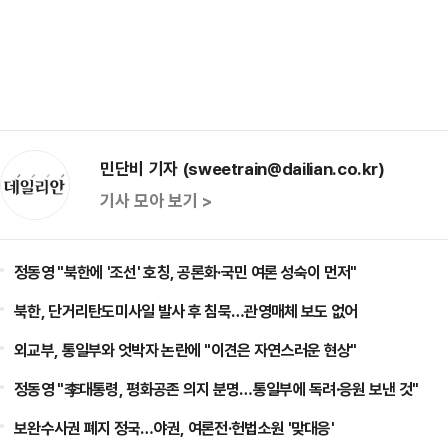
민단비 기자 (sweetrain@dailian.co.kr)
기사 모아 보기 >
정동영 "북한에 '조선' 호칭, 공론화·국민 여론 성숙이 먼저"
북한, 단거리탄도미사일 발사 후 침묵…관영매체 보도 없어
외교부, 통일부와 엇박자 논란에 "이견은 자연스러운 현상"
정동영 "李대통령, 평화공존 의지 분명…통일부에 독려·응원 보낸 것"
보완수사권 폐지 정국…야권, 여론전·헌법소원 '맞대응'