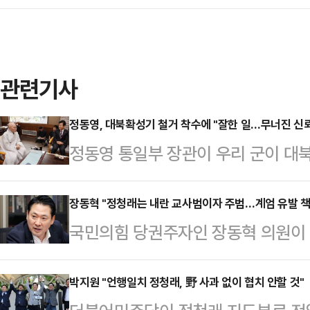
관련기사
정동영, 대북확성기 철거 착수에 "잘한 일…무너진 신뢰
정동영 통일부 장관이 우리 군이 대
기의 철거에 돌입한 것과 관련해 "무
하나라고 생각한다"고 밝혔다.정 장
장동혁 "정청래는 내란 교사범이자 주범…계엄 유발 책
국민의힘 당권주자인 장동혁 의원이
대한불교조계종 총무원장 진우스님을 
으로 '내란세력 척결'을 외치며 국민
통령의 지시에 따라 확성기 중단이 이
정청래 대표를 '내란 교사범이자 주범
박지원 "언행일치 정청래, 野 사과 없이 협치 안할 것"
치다. 잘한 일"이라며 이같이 말했다