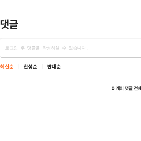
하루 만에 시가총액이 무려 100조
"그럼에도 불구하고…
댓글
최신순
찬성순
반대순
0 개의 댓글 전