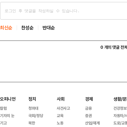
최신순
찬성순
반대순
0 개의 댓글 전
오피니언
정치
사회
경제
생활/문
칼럼
청와대
사건사고
금융
건강정보
기자의 눈
국회/정당
교육
증권
자동차/
기고
북한
노동
산업/재계
도로/교