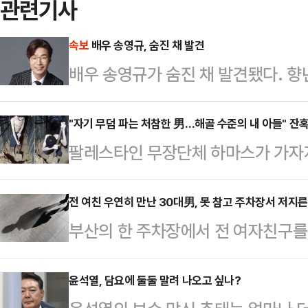
관련기사
속보
배우 송영규, 숨진 채 발견
배우 송영규가 숨진 채 발견됐다. 향
규가 사망한 사실을 확인해 조사 중
구의 차량 안에서 발견된 것으로 전
"자기 무덤 파는 처참한 男…해골 수준의 내 아들" 잔
팔레스타인 무장단체 하마스가 가자
경찰에 신고한 것으로 알려졌다.앞서 
한 모습을 연이어 공개하고 있다. 영
주 상태로 용인시 기흥구에서 자택이
있다"고 말한다.2일(현지시간) 타임
전 여친 우연히 만난 30대男, 못 참고 주차장서 저지른
(도로교통법 위반)로 검찰에 불구속 
부산의 한 주차장에서 전 여자친구를
속 인질은 2023년 10월7일 하마
드라마들에 비상이 걸리고 연극에서
받고 있다.2일 부산 해운대경찰서는 
된 에비아타르 다비드(24)이다.다
다보스 병원장례식장 …
속 입건해 조사하고 있다고 밝혔다.A
윤석열, 담요에 둘둘 말려 나오고 싶나?
가자지구 한 지하터널에서 삽질을 한다.