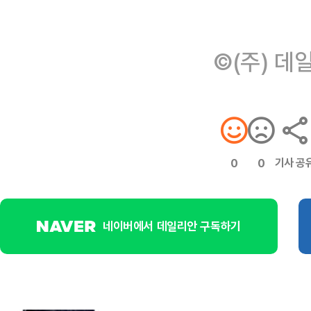
©(주) 데
기사 공
0
0
네이버에서 데일리안 구독하기