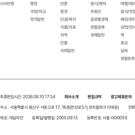
시사만평
행정
언론
중기/벤처
여행/레
국방/외교
환경
부동산
음식/맛
정치일반
인권/복지
글로벌경제
패션/뷰
식품/의료
생활경제
공연/전
지역
경제일반
책
인물
종교
사회일반
날씨
생활문화
최종편집시간: 2026.08.10 17:34
회사소개
편집규약
광고제휴문의
주소 : 서울특별시 용산구 서빙고로 17, 18층(한강로3가,센트럴파크 타워동)
전화 
제호: 데일리안
등록일/발행일: 2005.09.13
등록번호: 서울 아00055