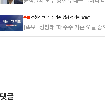
윤석열의 보수 망신 추태는 얼마나 
물 주차장에서 전 여자친구였던 20대
시"라며 "오늘은 뭘 먹을 수 있을지 
래의 민주당은 아마 이걸 노리며 즐
전치 6주의 상처를 입힌 것으로 전해
었고 …
집행하지 않고 속옷 입고 버티는 꼴
속보
정청래 "대주주 기준 입장 정리해 발표"
단을 받는 것으로 알려졌다.경찰에 
[속보] 정청래 "대주주 기준 오늘 중
는 것이다.강제 조치보다는 이런 모습
다가 당일 우연히 마주쳐 실랑이를 벌
가 이런 저질 인물이고 보수란 사람들
행을 한…
고 보여 줄 수 있으니 얼마나 수지맞
욕적인 별명에 어울리는 기상천외한 
자가, 이런 말 하…
댓글