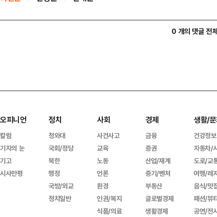
0 개의 댓글 전
오피니언
정치
사회
경제
생활/문
칼럼
청와대
사건사고
금융
건강정보
기자의 눈
국회/정당
교육
증권
자동차/
기고
북한
노동
산업/재계
도로/교
시사만평
행정
언론
중기/벤처
여행/레
국방/외교
환경
부동산
음식/맛
정치일반
인권/복지
글로벌경제
패션/뷰
식품/의료
생활경제
공연/전