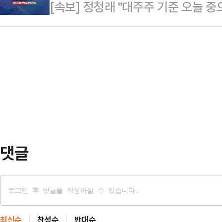
[속보] 정청래 "대주주 기준 오늘 중
는 것이다.강제 조치보다는 이런 모습
다가 당일 우연히 마주쳐 실랑이를 벌
가 이런 저질 인물이고 보수란 사람들
행을 한…
고 보여 줄 수 있으니 얼마나 수지맞
욕적인 별명에 어울리는 기상천외한 
자가, 이런 말 하…
댓글
최신순
찬성순
반대순