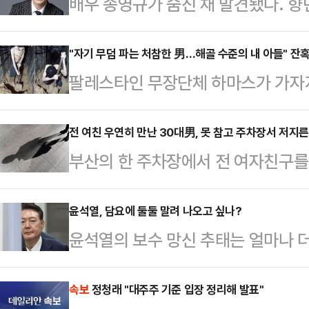
배우 송영규가 숨진 채 발견됐다. 향
규가 사망한 사실을 확인해 조사 중
구의 차량 안에서 발견된 것으로 전
"자기 무덤 파는 처참한 男…해골 수준의 내 아들" 잔
팔레스타인 무장단체 하마스가 가자
경찰에 신고한 것으로 알려졌다.앞서 
한 모습을 연이어 공개하고 있다. 영
주 상태로 용인시 기흥구에서 자택이
있다"고 말한다.2일(현지시간) 타임
전 여친 우연히 만난 30대男, 못 참고 주차장서 저지른
(도로교통법 위반)로 검찰에 불구속 
부산의 한 주차장에서 전 여자친구를
속 인질은 2023년 10월7일 하마
드라마들에 비상이 걸리고 연극에서
받고 있다.2일 부산 해운대경찰서는 
된 에비아타르 다비드(24)이다.다
다보스 병원장례식장 …
속 입건해 조사하고 있다고 밝혔다.A
윤석열, 담요에 둘둘 말려 나오고 싶나?
가자지구 한 지하터널에서 삽질을 한다.
윤석열의 보수 망신 추태는 얼마나 
물 주차장에서 전 여자친구였던 20대
시"라며 "오늘은 뭘 먹을 수 있을지 
래의 민주당은 아마 이걸 노리며 즐
전치 6주의 상처를 입힌 것으로 전해
었고 …
집행하지 않고 속옷 입고 버티는 꼴
속보
정청래 "대주주 기준 입장 정리해 발표"
단을 받는 것으로 알려졌다.경찰에 