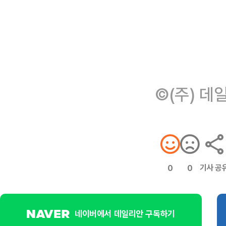
©(주) 데
기사 공
0
0
네이버에서 데일리안 구독하기