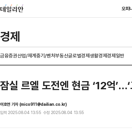
오피
경제
금융
증권
산업/재계
중기/벤처
부동산
글로벌경제
생활경제
경제일반
잠실 르엘 도전엔 현금 ‘12억’…
이호연 기자 (mico911@dailian.co.kr)
입력 2025.08.04 13:55 수정 2025.08.04 13:55