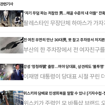
관련기사
"자기 무덤 파는 처참한 男…해골 수준의 내 아들" 잔
팔레스타인 무장단체 하마스가 가자
한 모습을 연이어 공개하고 있다. 영
있다"고 말한다.2일(현지시간) 타임
전 여친 우연히 만난 30대男, 못 참고 주차장서 저지른
부산의 한 주차장에서 전 여자친구를
속 인질은 2023년 10월7일 하마
받고 있다.2일 부산 해운대경찰서는 
된 에비아타르 다비드(24)이다.다
속 입건해 조사하고 있다고 밝혔다.A
강성 '정청래號' 출항…여야 당대표, 상견례도 '불투명'
가자지구 한 지하터널에서 삽질을 한다.
이재명 대통령이 당대표 시절 꾸린 
물 주차장에서 전 여자친구였던 20대
시"라며 "오늘은 뭘 먹을 수 있을지 
'개혁 당대표'를 표방한 정청래 의원(
전치 6주의 상처를 입힌 것으로 전해
었고 …
의힘을 향해 공세를 가해온 그가 첫 
위스키와 담배로 민생회복을 말할 수 있나 [기자수첩-
단을 받는 것으로 알려졌다.경찰에 
위스키가 주력인 모 바틀샵 브랜드 
은 여야의 개념이 아니다"라고 못박
다가 당일 우연히 마주쳐 실랑이를 벌