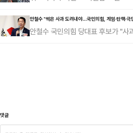
처입니다'란 공지가 잊을만하면 올라
다.정청래 신임 당대표는 4일 첫 
행을 한…
복권판매점 앞을 지날 때도 '민생회
안철수 "썩은 사과 도려내야…국민의힘, 계엄·탄핵·극
(故) 김대중 전 대통령 묘역 참배를
안철수 국민의힘 당대표 후보가 "사
안내 문구가 시선을 고정시킨다.정부
상호 대통령실 정무수석을 접견한다.
는 버려야 한다"며 "우리가 소생할 수
내수시장의 소비 진작'이라고 설명하
재로썬 낮다는 게 …
라고 강조했다.안철수 후보는 3일 
효과보다는 기호 품목 혹은 감정 위
대회 후보자 비전대회에서 "혹자는 말
것이 사실이다.실제 편의점들에서 
런가"라고 물으며 이같이 밝혔다.그는
통한 주류와 담배 매출 확…
면 썩은 사과가 살아나나. 오히려 나
민의힘은 계엄, 탄핵, 계몽, 극단만 
니다"고…
댓글