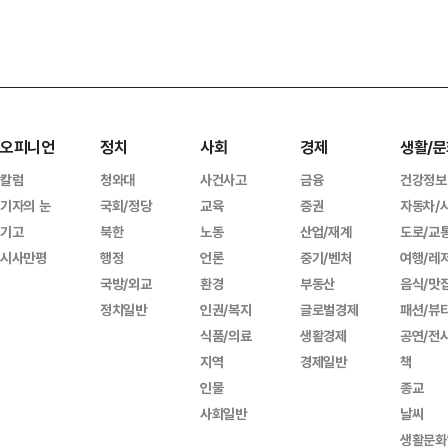
오피니언
정치
사회
경제
생활/문
칼럼
청와대
사건사고
금융
건강정보
기자의 눈
국회/정당
교육
증권
자동차/
기고
북한
노동
산업/재계
도로/교
시사만평
행정
언론
중기/벤처
여행/레
국방/외교
환경
부동산
음식/맛
정치일반
인권/복지
글로벌경제
패션/뷰
식품/의료
생활경제
공연/전
지역
경제일반
책
인물
종교
사회일반
날씨
생활문화