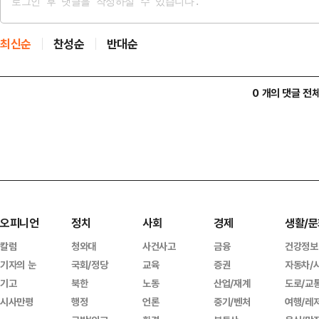
최신순
찬성순
반대순
0 개의 댓글 전
오피니언
정치
사회
경제
생활/문
칼럼
청와대
사건사고
금융
건강정보
기자의 눈
국회/정당
교육
증권
자동차/
기고
북한
노동
산업/재계
도로/교
시사만평
행정
언론
중기/벤처
여행/레