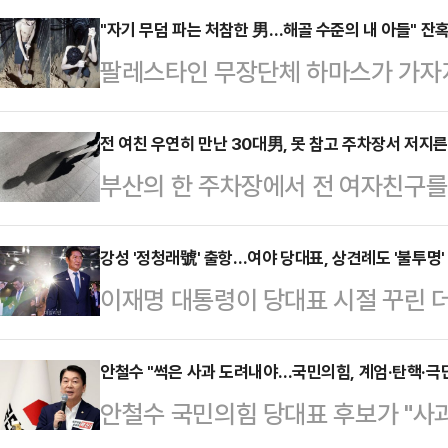
"자기 무덤 파는 처참한 男…해골 수준의 내 아들" 잔
팔레스타인 무장단체 하마스가 가자
한 모습을 연이어 공개하고 있다. 영
있다"고 말한다.2일(현지시간) 타임
전 여친 우연히 만난 30대男, 못 참고 주차장서 저지른
부산의 한 주차장에서 전 여자친구를
속 인질은 2023년 10월7일 하마
받고 있다.2일 부산 해운대경찰서는 
된 에비아타르 다비드(24)이다.다
속 입건해 조사하고 있다고 밝혔다.A
강성 '정청래號' 출항…여야 당대표, 상견례도 '불투명'
가자지구 한 지하터널에서 삽질을 한다.
이재명 대통령이 당대표 시절 꾸린 
물 주차장에서 전 여자친구였던 20대
시"라며 "오늘은 뭘 먹을 수 있을지 
'개혁 당대표'를 표방한 정청래 의원(
전치 6주의 상처를 입힌 것으로 전해
었고 …
의힘을 향해 공세를 가해온 그가 첫 
안철수 "썩은 사과 도려내야…국민의힘, 계엄·탄핵·극
단을 받는 것으로 알려졌다.경찰에 
안철수 국민의힘 당대표 후보가 "사
은 여야의 개념이 아니다"라고 못박
다가 당일 우연히 마주쳐 실랑이를 벌