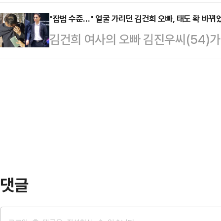
는 버려야 한다"며 "우리가 소생할 수
다.정청래 신임 당대표는 4일 첫 
행을 한…
라고 강조했다.안철수 후보는 3일 
"잡범 수준…" 얼굴 가리던 김건희 오빠, 태도 확 바뀌
(故) 김대중 전 대통령 묘역 참배를
김건희 여사의 오빠 김진우씨(54)가
대회 후보자 비전대회에서 "혹자는 말
상호 대통령실 정무수석을 접견한다.
선글라스를 착용하고 양손을 바지 주
런가"라고 물으며 이같이 밝혔다.그는
재로썬 낮다는 게 …
나란히 걸어 나왔다. 지난 7월 28일
면 썩은 사과가 살아나나. 오히려 나
린 채 이동할 때와는 대조되는 모습
민의힘은 계엄, 탄핵, 계몽, 극단만 
일 CBS 라디오 '박재홍의 한판승부
니다"고…
가린 채 급히 자리를 뜬 것을 두고 
켜야 될 품격이라는 게 있다"면서 "
전 최…
댓글