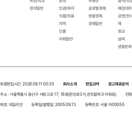
국방/외교
환경
부동산
음식/맛
정치일반
인권/복지
글로벌경제
패션/뷰
식품/의료
생활경제
공연/전
지역
경제일반
책
인물
종교
사회일반
날씨
생활문화
최종편집시간: 2026.08.11 00:35
회사소개
편집규약
광고제휴문의
주소 : 서울특별시 용산구 서빙고로 17, 18층(한강로3가,센트럴파크 타워동)
전화 
제호: 데일리안
등록일/발행일: 2005.09.13
등록번호: 서울 아00055