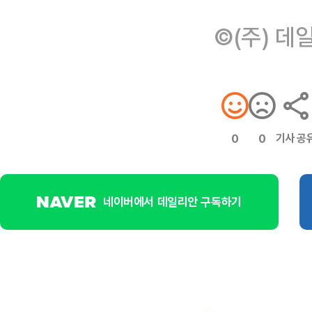
©(주) 데
기사 공
0
0
네이버에서 데일리안 구독하기