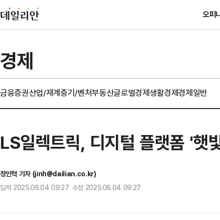
오피
경제
금융
증권
산업/재계
중기/벤처
부동산
글로벌경제
생활경제
경제일반
LS일렉트릭, 디지털 플랫폼 '햇빛
정인혁 기자 (jinh@dailian.co.kr)
입력 2025.08.04 09:27 수정 2025.08.04 09:27