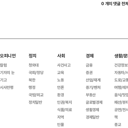
0 개의 댓글 전
오피니언
정치
사회
경제
생활/문
칼럼
청와대
사건사고
금융
건강정보
기자의 눈
국회/정당
교육
증권
자동차/
기고
북한
노동
산업/재계
도로/교
시사만평
행정
언론
중기/벤처
여행/레
국방/외교
환경
부동산
음식/맛
정치일반
인권/복지
글로벌경제
패션/뷰
식품/의료
생활경제
공연/전
지역
경제일반
책
인물
종교