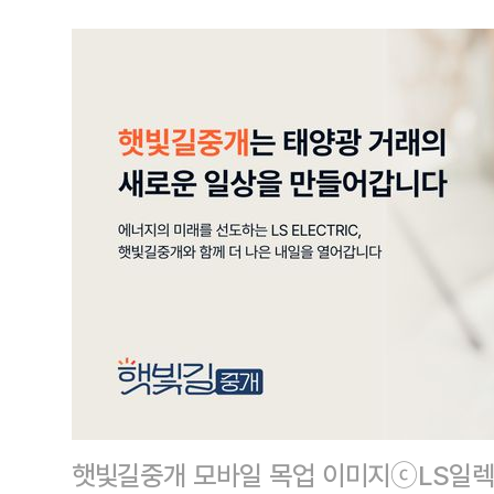
햇빛길중개 모바일 목업 이미지ⓒLS일