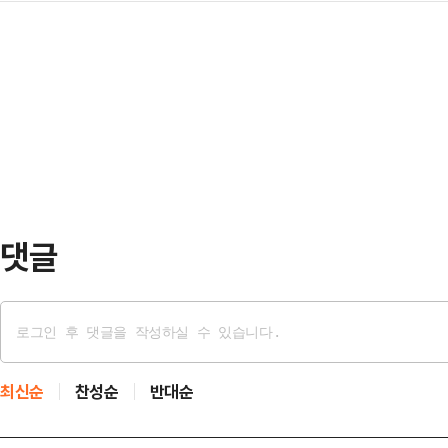
선글라스를 착용하고 양손을 바지 주
런가"라고 물으며 이같이 밝혔다.그는
재로썬 낮다는 게 …
나란히 걸어 나왔다. 지난 7월 28일
면 썩은 사과가 살아나나. 오히려 나
린 채 이동할 때와는 대조되는 모습
민의힘은 계엄, 탄핵, 계몽, 극단만 
일 CBS 라디오 '박재홍의 한판승부
니다"고…
가린 채 급히 자리를 뜬 것을 두고 
켜야 될 품격이라는 게 있다"면서 "
전 최…
댓글
최신순
찬성순
반대순