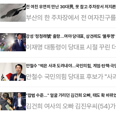
있다"고 말한다.2일(현지시간) 타임
전 여친 우연히 만난 30대男, 못 참고 주차장서 저지른
부산의 한 주차장에서 전 여자친구를
속 인질은 2023년 10월7일 하마
받고 있다.2일 부산 해운대경찰서는 
된 에비아타르 다비드(24)이다.다
속 입건해 조사하고 있다고 밝혔다.A
강성 '정청래號' 출항…여야 당대표, 상견례도 '불투명'
가자지구 한 지하터널에서 삽질을 한다.
이재명 대통령이 당대표 시절 꾸린 
물 주차장에서 전 여자친구였던 20대
시"라며 "오늘은 뭘 먹을 수 있을지 
'개혁 당대표'를 표방한 정청래 의원(
전치 6주의 상처를 입힌 것으로 전해
었고 …
의힘을 향해 공세를 가해온 그가 첫 
안철수 "썩은 사과 도려내야…국민의힘, 계엄·탄핵·극
단을 받는 것으로 알려졌다.경찰에 
안철수 국민의힘 당대표 후보가 "사
은 여야의 개념이 아니다"라고 못박
다가 당일 우연히 마주쳐 실랑이를 벌
는 버려야 한다"며 "우리가 소생할 수
다.정청래 신임 당대표는 4일 첫 
행을 한…
라고 강조했다.안철수 후보는 3일 
"잡범 수준…" 얼굴 가리던 김건희 오빠, 태도 확 바뀌
(故) 김대중 전 대통령 묘역 참배를
김건희 여사의 오빠 김진우씨(54)가
대회 후보자 비전대회에서 "혹자는 말
상호 대통령실 정무수석을 접견한다.