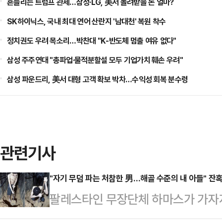
흔들리는 트럼프 관세…삼성·LG, 美서 돌려받을 돈 얼마?
SK하이닉스, 국내 최대 연어 산란지 '남대천' 복원 착수
정치권도 우려 목소리…박찬대 "K-반도체 멈출 여유 없다"
삼성 주주연대 "총파업·물적분할설 모두 기업가치 훼손 우려"
삼성 파운드리, 美서 대형 고객 확보 박차…수익성 회복 분수령
관련기사
"자기 무덤 파는 처참한 男…해골 수준의 내 아들" 잔
팔레스타인 무장단체 하마스가 가자
한 모습을 연이어 공개하고 있다. 영