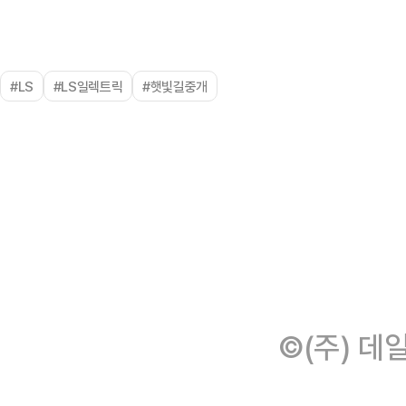
#LS
#LS일렉트릭
#햇빛길중개
©(주) 데