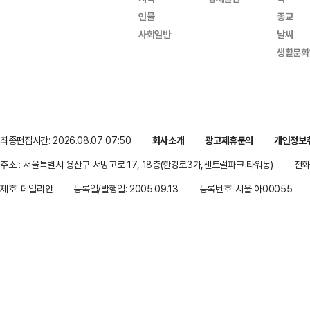
인물
종교
사회일반
날씨
생활문화
최종편집시간: 2026.08.07 07:50
회사소개
광고제휴문의
개인정보
주소 : 서울특별시 용산구 서빙고로 17, 18층(한강로3가,센트럴파크 타워동)
전화 
제호: 데일리안
등록일/발행일: 2005.09.13
등록번호: 서울 아00055