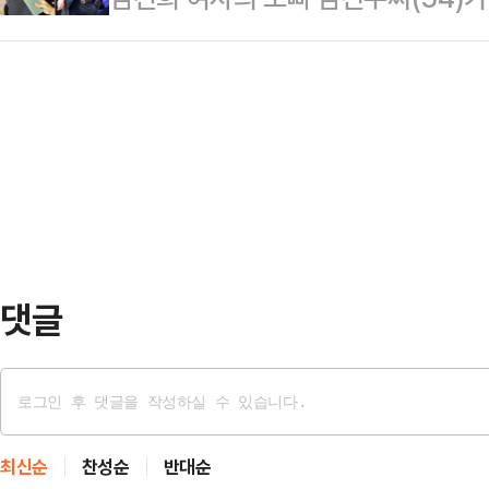
대회 후보자 비전대회에서 "혹자는 말
상호 대통령실 정무수석을 접견한다.
선글라스를 착용하고 양손을 바지 주
런가"라고 물으며 이같이 밝혔다.그는
재로썬 낮다는 게 …
나란히 걸어 나왔다. 지난 7월 28일
면 썩은 사과가 살아나나. 오히려 나
린 채 이동할 때와는 대조되는 모습
민의힘은 계엄, 탄핵, 계몽, 극단만 
일 CBS 라디오 '박재홍의 한판승부
니다"고…
가린 채 급히 자리를 뜬 것을 두고 
켜야 될 품격이라는 게 있다"면서 "
전 최…
댓글
최신순
찬성순
반대순