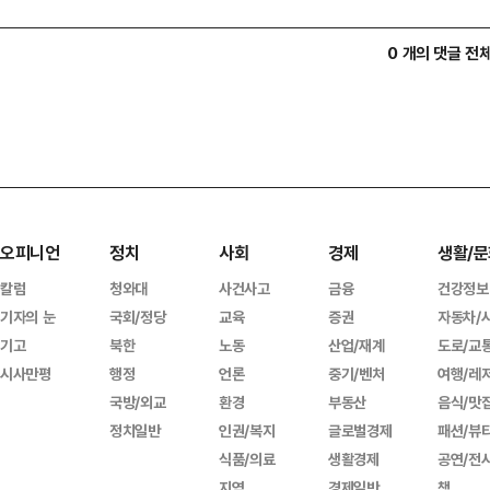
0 개의 댓글 전
오피니언
정치
사회
경제
생활/문
칼럼
청와대
사건사고
금융
건강정보
기자의 눈
국회/정당
교육
증권
자동차/
기고
북한
노동
산업/재계
도로/교
시사만평
행정
언론
중기/벤처
여행/레
국방/외교
환경
부동산
음식/맛
정치일반
인권/복지
글로벌경제
패션/뷰
식품/의료
생활경제
공연/전
지역
경제일반
책