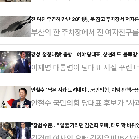
한 모습을 연이어 공개하고 있다. 영
있다"고 말한다.2일(현지시간) 타임
전 여친 우연히 만난 30대男, 못 참고 주차장서 저지른
부산의 한 주차장에서 전 여자친구를
속 인질은 2023년 10월7일 하마
받고 있다.2일 부산 해운대경찰서는 
된 에비아타르 다비드(24)이다.다
속 입건해 조사하고 있다고 밝혔다.A
강성 '정청래號' 출항…여야 당대표, 상견례도 '불투명'
가자지구 한 지하터널에서 삽질을 한다.
이재명 대통령이 당대표 시절 꾸린 
물 주차장에서 전 여자친구였던 20대
시"라며 "오늘은 뭘 먹을 수 있을지 
'개혁 당대표'를 표방한 정청래 의원(
전치 6주의 상처를 입힌 것으로 전해
었고 …
의힘을 향해 공세를 가해온 그가 첫 
안철수 "썩은 사과 도려내야…국민의힘, 계엄·탄핵·극
단을 받는 것으로 알려졌다.경찰에 
안철수 국민의힘 당대표 후보가 "사
은 여야의 개념이 아니다"라고 못박
다가 당일 우연히 마주쳐 실랑이를 벌
는 버려야 한다"며 "우리가 소생할 수
다.정청래 신임 당대표는 4일 첫 
행을 한…
라고 강조했다.안철수 후보는 3일 
"잡범 수준…" 얼굴 가리던 김건희 오빠, 태도 확 바뀌
(故) 김대중 전 대통령 묘역 참배를
김건희 여사의 오빠 김진우씨(54)가