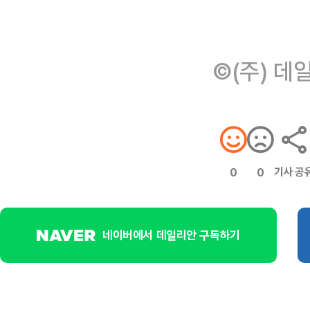
©(주) 데
기사 공
0
0
네이버에서 데일리안 구독하기