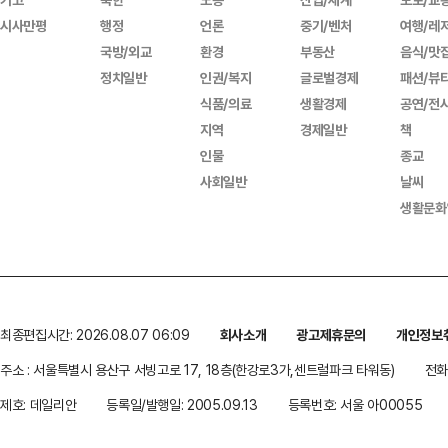
시사만평
행정
언론
중기/벤처
여행/레
국방/외교
환경
부동산
음식/맛
정치일반
인권/복지
글로벌경제
패션/뷰
식품/의료
생활경제
공연/전
지역
경제일반
책
인물
종교
사회일반
날씨
생활문화
최종편집시간: 2026.08.07 06:09
회사소개
광고제휴문의
개인정보
주소 : 서울특별시 용산구 서빙고로 17, 18층(한강로3가,센트럴파크 타워동)
전화 
제호: 데일리안
등록일/발행일: 2005.09.13
등록번호: 서울 아00055