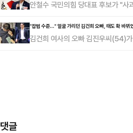
안철수 국민의힘 당대표 후보가 "사
은 여야의 개념이 아니다"라고 못박
다가 당일 우연히 마주쳐 실랑이를 벌
는 버려야 한다"며 "우리가 소생할 수
다.정청래 신임 당대표는 4일 첫 
행을 한…
라고 강조했다.안철수 후보는 3일 
"잡범 수준…" 얼굴 가리던 김건희 오빠, 태도 확 바뀌
(故) 김대중 전 대통령 묘역 참배를
김건희 여사의 오빠 김진우씨(54)가
대회 후보자 비전대회에서 "혹자는 말
상호 대통령실 정무수석을 접견한다.
선글라스를 착용하고 양손을 바지 주
런가"라고 물으며 이같이 밝혔다.그는
재로썬 낮다는 게 …
나란히 걸어 나왔다. 지난 7월 28일
면 썩은 사과가 살아나나. 오히려 나
린 채 이동할 때와는 대조되는 모습
민의힘은 계엄, 탄핵, 계몽, 극단만 
일 CBS 라디오 '박재홍의 한판승부
니다"고…
가린 채 급히 자리를 뜬 것을 두고 
켜야 될 품격이라는 게 있다"면서 "
전 최…
댓글