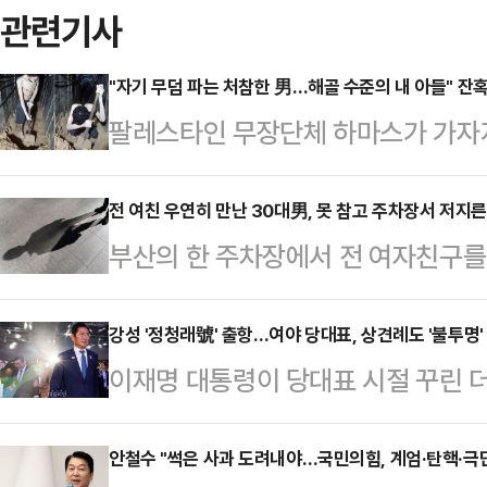
관련기사
"자기 무덤 파는 처참한 男…해골 수준의 내 아들" 잔
팔레스타인 무장단체 하마스가 가자
한 모습을 연이어 공개하고 있다. 영
있다"고 말한다.2일(현지시간) 타임
전 여친 우연히 만난 30대男, 못 참고 주차장서 저지른
부산의 한 주차장에서 전 여자친구를
속 인질은 2023년 10월7일 하마
받고 있다.2일 부산 해운대경찰서는 
된 에비아타르 다비드(24)이다.다
속 입건해 조사하고 있다고 밝혔다.A
강성 '정청래號' 출항…여야 당대표, 상견례도 '불투명'
가자지구 한 지하터널에서 삽질을 한다.
이재명 대통령이 당대표 시절 꾸린 
물 주차장에서 전 여자친구였던 20대
시"라며 "오늘은 뭘 먹을 수 있을지 
'개혁 당대표'를 표방한 정청래 의원(
전치 6주의 상처를 입힌 것으로 전해
었고 …
의힘을 향해 공세를 가해온 그가 첫 
안철수 "썩은 사과 도려내야…국민의힘, 계엄·탄핵·극
단을 받는 것으로 알려졌다.경찰에 