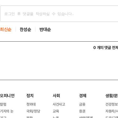
최신순
찬성순
반대순
0 개의 댓글 전
오피니언
정치
사회
경제
생활/문
칼럼
청와대
사건사고
금융
건강정보
기자의 눈
국회/정당
교육
증권
자동차/
기고
북한
노동
산업/재계
도로/교