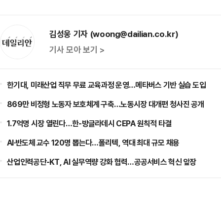
김성웅 기자 (woong@dailian.co.kr)
기사 모아 보기 >
한기대, 미래산업 직무 무료 교육과정 운영…메타버스 기반 실습 도입
869만 비정형 노동자 보호체계 구축…노동시장 대개편 청사진 공개
1.7억명 시장 열린다…한-방글라데시 CEPA 원칙적 타결
AI·반도체 교수 120명 뽑는다…폴리텍, 역대 최대 규모 채용
산업인력공단-KT, AI 실무역량 강화 협력…공공서비스 혁신 앞장