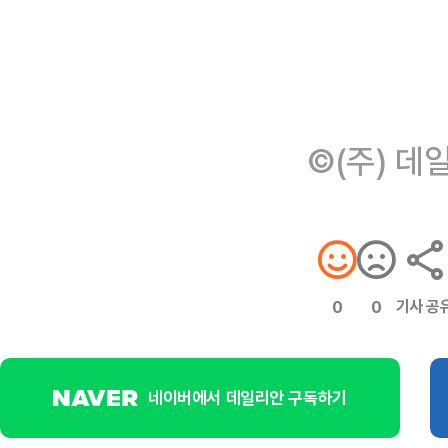
©(주) 데
기사 공
0
0
네이버에서 데일리안 구독하기