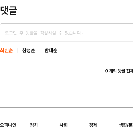
전 최…
댓글
최신순
찬성순
반대순
0 개의 댓글 전
오피니언
정치
사회
경제
생활/문