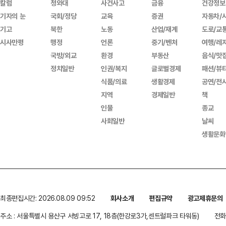
칼럼
청와대
사건사고
금융
건강정보
기자의 눈
국회/정당
교육
증권
자동차/
기고
북한
노동
산업/재계
도로/교
시사만평
행정
언론
중기/벤처
여행/레
국방/외교
환경
부동산
음식/맛
정치일반
인권/복지
글로벌경제
패션/뷰
식품/의료
생활경제
공연/전
지역
경제일반
책
인물
종교
사회일반
날씨
생활문화
최종편집시간: 2026.08.09 09:52
회사소개
편집규약
광고제휴문의
주소 : 서울특별시 용산구 서빙고로 17, 18층(한강로3가,센트럴파크 타워동)
전화 