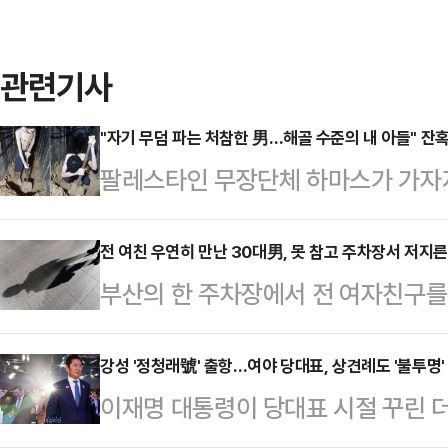
관련기사
"자기 무덤 파는 처참한 男…해골 수준의 내 아들" 잔
팔레스타인 무장단체 하마스가 가자
한 모습을 연이어 공개하고 있다. 영
있다"고 말한다.2일(현지시간) 타임
전 여친 우연히 만난 30대男, 못 참고 주차장서 저지른
부산의 한 주차장에서 전 여자친구를
속 인질은 2023년 10월7일 하마
받고 있다.2일 부산 해운대경찰서는 
된 에비아타르 다비드(24)이다.다
속 입건해 조사하고 있다고 밝혔다.A
강성 '정청래號' 출항…여야 당대표, 상견례도 '불투명'
가자지구 한 지하터널에서 삽질을 한다.
이재명 대통령이 당대표 시절 꾸린 
물 주차장에서 전 여자친구였던 20대
시"라며 "오늘은 뭘 먹을 수 있을지 
'개혁 당대표'를 표방한 정청래 의원(