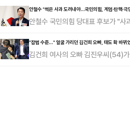
전치 6주의 상처를 입힌 것으로 전해
었고 …
의힘을 향해 공세를 가해온 그가 첫 
안철수 "썩은 사과 도려내야…국민의힘, 계엄·탄핵·극
단을 받는 것으로 알려졌다.경찰에 
안철수 국민의힘 당대표 후보가 "사
은 여야의 개념이 아니다"라고 못박
다가 당일 우연히 마주쳐 실랑이를 벌
는 버려야 한다"며 "우리가 소생할 수
다.정청래 신임 당대표는 4일 첫 
행을 한…
라고 강조했다.안철수 후보는 3일 
"잡범 수준…" 얼굴 가리던 김건희 오빠, 태도 확 바뀌
(故) 김대중 전 대통령 묘역 참배를
김건희 여사의 오빠 김진우씨(54)가
대회 후보자 비전대회에서 "혹자는 말
상호 대통령실 정무수석을 접견한다.
선글라스를 착용하고 양손을 바지 주
런가"라고 물으며 이같이 밝혔다.그는
재로썬 낮다는 게 …
나란히 걸어 나왔다. 지난 7월 28일
면 썩은 사과가 살아나나. 오히려 나
린 채 이동할 때와는 대조되는 모습
민의힘은 계엄, 탄핵, 계몽, 극단만 
일 CBS 라디오 '박재홍의 한판승부
니다"고…
가린 채 급히 자리를 뜬 것을 두고 
켜야 될 품격이라는 게 있다"면서 "