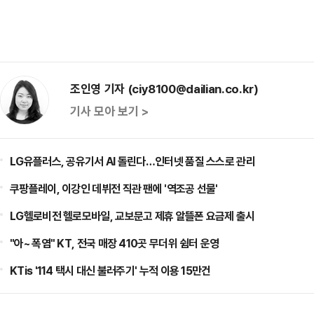
조인영 기자 (ciy8100@dailian.co.kr)
기사 모아 보기 >
LG유플러스, 공유기서 AI 돌린다…인터넷 품질 스스로 관리
쿠팡플레이, 이강인 데뷔전 직관 팬에 '역조공 선물'
LG헬로비전 헬로모바일, 교보문고 제휴 알뜰폰 요금제 출시
"아~ 폭염" KT, 전국 매장 410곳 무더위 쉼터 운영
KTis '114 택시 대신 불러주기' 누적 이용 15만건