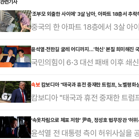
관련기사
'조부모 외출한 사이에' 3살 남아, 아파트 18층서 추락
중국의 한 아파트 18층에서 3살 아
히 목숨을 건졌다.지난달 31일(현
(SCMP)에 따르면, 같은 달 15일
윤석열·전한길 굴레 어디까지…'혁신' 본질 희미해진 
국민의힘이 6·3 대선 패배 이후 쇄신
아이가 18층 높이에서 추락했다.당
월 22일 전당대회를 앞두고 윤석열
이 외출한 사이 욕실 창문을 통해 
전한길 씨에 대한 굴레에서 벗어나지
속보
캄보디아 "태국과 휴전 중재한 트럼프, 노벨평화상
당시 집 창문에는 안전창살이 설치되
캄보디아 "태국과 휴전 중재한 트럼프
계파 갈등이 갈수록 극심해지는 상황
올라선 뒤 추락한 것으로 알려졌다.관
진단하고 비전 경쟁에 나서기보다 윤 
층에서 추락하면…
‘속옷차림으로 체포 저항’ 尹측, 정성호 법무장관 ‘허위
을 희미하게 만드는 분위기다.1일 
윤석열 전 대통령 측이 허위사실을 
유력 주자들의 입에는 윤 전 대통령