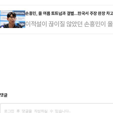
적 조치를 준비하고 있는 것으로 알려졌
후보와 장동…
실 관계를 제대로 파악하지 않고 허
손흥민, 올 여름 토트넘과 결별…한국서 주장 완장 차
이적설이 끊이질 않았던 손흥민이 올
장관에 대한 법적 조치를 취할 예정
흥민은 2일 서울 영등포구 IFC 더
며 윤 전 대통령 측 관계자는 “수용
기자회견에 앞서 별도의 발언을 통해
조절 장애가 발생할 수 있을 정도로 
표했다.그는 “이적을 결심한 지는 
뇨로 인한 자율신경계 손상 가능성으
한 소수 동료들에게만 전달했다”고 전
치소에서도 이…
단한 손흥민은 토트넘과의 인연을 1
가에서 활약하다가 2015년 8월 
(EPL)에 입성한 손흥민…
댓글