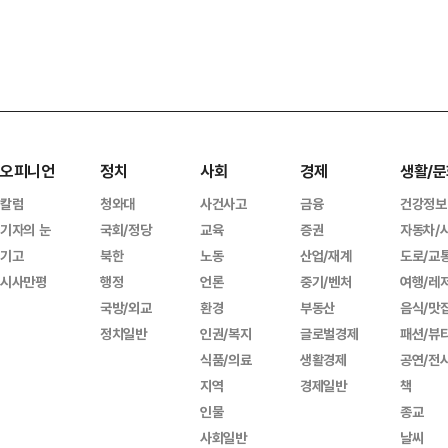
오피니언
정치
사회
경제
생활/문
칼럼
청와대
사건사고
금융
건강정보
기자의 눈
국회/정당
교육
증권
자동차/
기고
북한
노동
산업/재계
도로/교
시사만평
행정
언론
중기/벤처
여행/레
국방/외교
환경
부동산
음식/맛
정치일반
인권/복지
글로벌경제
패션/뷰
식품/의료
생활경제
공연/전
지역
경제일반
책
인물
종교
사회일반
날씨