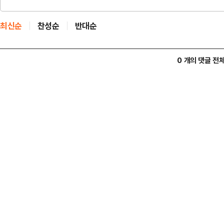
최신순
찬성순
반대순
0 개의 댓글 전