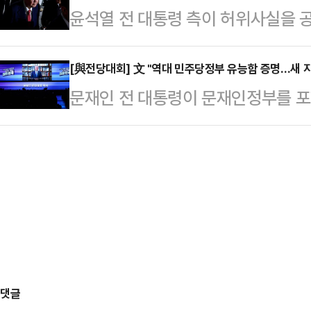
윤석열 전 대통령 측이 허위사실을 
가에서 활약하다가 2015년 8월 
적 조치를 준비하고 있는 것으로 알려졌
(EPL)에 입성한 손흥민…
실 관계를 제대로 파악하지 않고 허
[與전당대회] 文 "역대 민주당정부 유능함 증명…새 지도
문재인 전 대통령이 문재인정부를 포
장관에 대한 법적 조치를 취할 예정
능함을 증명해 왔다고 자처하며, 더
며 윤 전 대통령 측 관계자는 “수용
을 향해 "이재명정부에서 '원팀'이 돼
조절 장애가 발생할 수 있을 정도로 
오후 고양시 일산 킨텍스 제2전시장
뇨로 인한 자율신경계 손상 가능성으
회' 영상축사에서 "역대 민주당정부
치소에서도 이…
경제성장과 복지확대, 민생안정과 국
위대한 국민과 함께 수많은 역경을 
는 언제나 시대의 요구에…
댓글