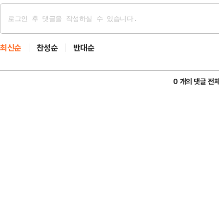
최신순
찬성순
반대순
0 개의 댓글 전