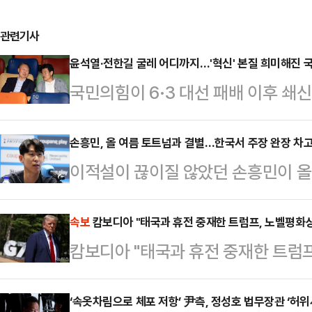
관련기사
윤석열·전한길 굴레 어디까지…'혁신' 본질 희미해진 
국민의힘이 6·3 대선 패배 이후 쇄신
월 22일 전당대회를 앞두고 윤석열
전한길 씨에 대한 굴레에서 벗어나지
손흥민, 올 여름 토트넘과 결별…한국서 주장 완장 차
이적설이 끊이질 않았던 손흥민이 올
계파 갈등이 갈수록 극심해지는 상황
흥민은 2일 서울 영등포구 IFC 더
진단하고 비전 경쟁에 나서기보다 윤 
기자회견에 앞서 별도의 발언을 통해
속보
캄보디아 "태국과 휴전 중재한 트럼프, 노벨평화상
을 희미하게 만드는 분위기다.1일 
캄보디아 "태국과 휴전 중재한 트럼프
표했다.그는 “이적을 결심한 지는 
유력 주자들의 입에는 윤 전 대통령
한 소수 동료들에게만 전달했다”고 전
후보와 장동…
‘속옷차림으로 체포 저항’ 尹측, 정성호 법무장관 ‘허위
단한 손흥민은 토트넘과의 인연을 1