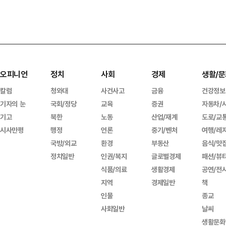
오피니언
정치
사회
경제
생활/문
칼럼
청와대
사건사고
금융
건강정보
기자의 눈
국회/정당
교육
증권
자동차/
기고
북한
노동
산업/재계
도로/교
시사만평
행정
언론
중기/벤처
여행/레
국방/외교
환경
부동산
음식/맛
정치일반
인권/복지
글로벌경제
패션/뷰
식품/의료
생활경제
공연/전
지역
경제일반
책
인물
종교
사회일반
날씨
생활문화