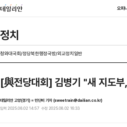
오피
정치
청와대
국회/정당
북한
행정
국방/외교
정치일반
[與전당대회] 김병기 "새 지도부,
데일리안 고양(경기) = 민단비 기자 (sweetrain@dailian.co.kr)
입력 2025.08.02 14:57 수정 2025.08.02 16:33