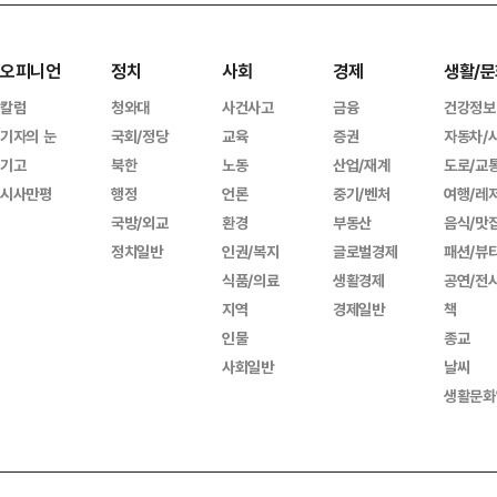
오피니언
정치
사회
경제
생활/문
칼럼
청와대
사건사고
금융
건강정보
기자의 눈
국회/정당
교육
증권
자동차/
기고
북한
노동
산업/재계
도로/교
시사만평
행정
언론
중기/벤처
여행/레
국방/외교
환경
부동산
음식/맛
정치일반
인권/복지
글로벌경제
패션/뷰
식품/의료
생활경제
공연/전
지역
경제일반
책
인물
종교
사회일반
날씨
생활문화