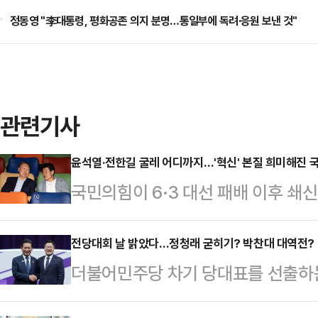
정동영 "李대통령, 평화공존 의지 분명…통일부에 독려·응원 보낸 것"
관련기사
윤석열·전한길 굴레 어디까지…'혁신' 본질 희미해진 
국민의힘이 6·3 대선 패배 이후 쇄신
월 22일 전당대회를 앞두고 윤석열
전한길 씨에 대한 굴레에서 벗어나지
전당대회 날 밝았다…정청래 굳히기? 박찬대 대역전? 
더불어민주당 차기 당대표를 선출하는
계파 갈등이 갈수록 극심해지는 상황
원 투표와 각종 여론조사에서 우위를
진단하고 비전 경쟁에 나서기보다 윤 