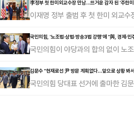
지, 투표율이 공개되지 않는 깜깜이 
李정부 첫 한미외교수장 만남…뜨거운 감자 된 '주한미
을 희미하게 만드는 분위기다.1일 
이재명 정부 출범 후 첫 한미 외교수
가 극적으로 역전승을 할지 결과에 
유력 주자들의 입에는 윤 전 대통령
후 사실상 중단됐던 대미외교가 정상
고양시 일산서구 킨텍스에서 임시전당
후보와 장동…
화' 논의와 맞물려 주한미군 역할 조
국민의힘, '노조법·상법·방송3법 강행'에 "與, 경제·민
대표 후보 신청 기간에 정청래·박찬
국민의힘이 야당과의 합의 없이 노조
상할 조짐을 보인다.조현 외교부 장관
으로 진행돼왔다.이날은 호남과 경기
어민주당을 향해 이재명 대통령의 '
국무장관과 워싱턴DC에서 회담을 갖
당원 대상 온라인 투표 결과…
며 "기어이 우리 경제와 민주주의를
김문수 "현재로선 尹 방문 계획없다…앞으로 상황 봐서
자리에서 한미동맹, 한미일 공조, 
국민의힘 당대표 선거에 출마한 김문
법위원회 소속인 국민의힘 박형수·조
정부의 외교 철학을 미국 측과 공유
윤석열 전 대통령을 면회할 것인지 
원은 1일 국회에서 기자회견을 열어
동 목표를 …
계획이 현재는 없다. 앞으로 상황을 
독재 폭거로 '국민주권정부는 실용적인
관은 1일 경북 구미시 상모동 박정희
업 자율성을 최대한 보장할 수 있도
들과 만나 전한길 한국사 강사가 운
이재명 대통령의 말은 허언임…