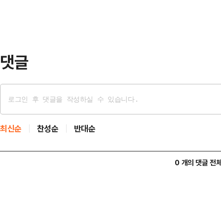
지 여부에 대해서도 "특별하게 현재
전당대회에 대해 "우리 당이 대선 
명 총통 독재로…
댓글
최신순
찬성순
반대순
0 개의 댓글 전