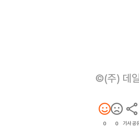
©(주) 데
기사 공
0
0