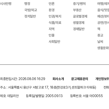
시사만평
행정
언론
중기/벤처
여행/레
국방/외교
환경
부동산
음식/맛
정치일반
인권/복지
글로벌경제
패션/뷰
식품/의료
생활경제
공연/전
지역
경제일반
책
인물
종교
사회일반
날씨
생활문화
최종편집시간: 2026.08.06 16:29
회사소개
광고제휴문의
개인정보
주소 : 서울특별시 용산구 서빙고로 17, 18층(한강로3가,센트럴파크 타워동)
전화 
제호: 데일리안
등록일/발행일: 2005.09.13
등록번호: 서울 아00055