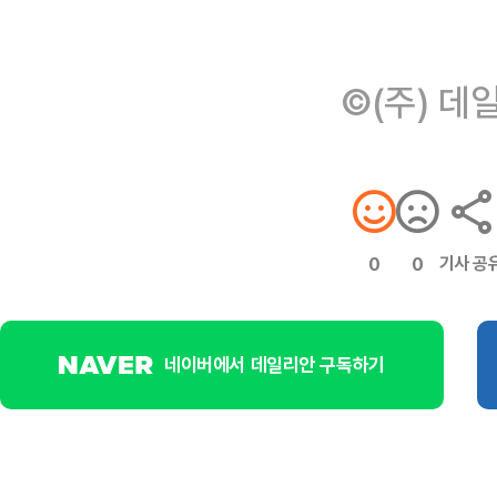
©(주) 데
기사 공
0
0
네이버에서 데일리안 구독하기