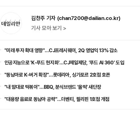
김찬주 기자 (chan7200@dailian.co.kr)
기사 모아 보기 >
"미래 투자 확대 영향"…CJ프레시웨이, 2Q 영업익 13% 감소
인공지능으로 'K-푸드 현지화'…CJ제일제당, '푸드 AI 360' 도입
"동남아로 K-버거 확장"…롯데리아, 싱가포르 2호점 호픈
"내 맘대로 떡볶이"…BBQ, 분식브랜드 '올떡' 새단장
"대용량 음료로 동남아 공략"…더벤티, 필리핀 1호점 개점