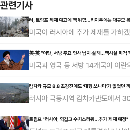
관련기사
러, 트럼프 제재 예고에 핵 위협…키이우에는 대규모 
미국이 러시아에 추가 제재를 가하
프 러시아 국가안보회의 부의장이 
(NYT)에 따르면 메드베데프 부의장
美·英 "이란, 서방 주요 인사 납치·살해…핵시설 피격 
미국과 영국 등 서방 14개국이 이
해 도널드 트럼프 미국 대통령을 언
밝혔다.영국 파이낸셜타임스(FT)에 
기억하라”고 밝혔다. 데드핸드는 적
성명을 통해 “우리 영토 내에서 벌
캄차카 규모 8.8 초강진에도 ‘대형 쓰나미’가 없었던 
제거되면 핵미사일이 적국에게 자동
러시아 극동지역 캄차카반도에서 30일
강력히 규탄한다”며 “이란은 유럽과 
이다.그는 “러시아는 모든 면에서 옳
생했음에도 쓰나미 피해가 예상보다 
고 있다”고 비판했다.그러면서 “이
메드베데프 부의장은 블라디미르 푸
다.워싱턴포스트(WP) 등에 따르면
트럼프 "러시아, 역겹고 수치스러워…추가 제재 예정"
방국가들에 있는 언론인, 반체제 인사