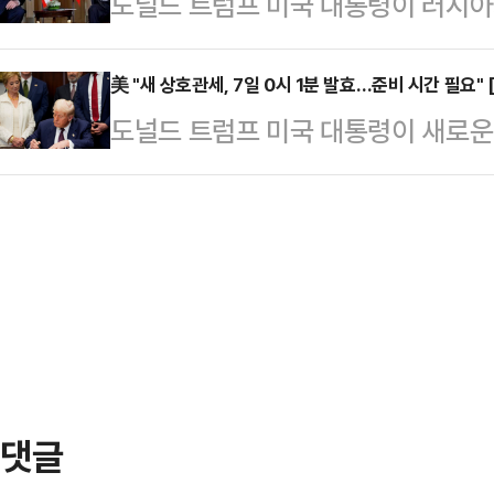
도널드 트럼프 미국 대통령이 러시
리연맹(IUGG) 국제 쓰나미 위원회
같은 행위를 벌이고 있다”며 “우리는
제재를 가하겠다고 밝혔다.로이터통신
결과 지진 발생 당시 근처 쓰나미 높
해 예방할 것…
시간) 관세와 관련된 여러 행정명령
美 "새 상호관세, 7일 0시 1분 발효…준비 시간 필요"
쓰나미 파고는 0.3∼0.9ｍ였으며 하
도널드 트럼프 미국 대통령이 새로운
협상에 나서지 않고 있다. 솔직히 
나미가 발생했다.규모 9.1이었던 2
용한다는 내용의 행정명령에 서명했다
럽다”며 “우크라이나 전쟁으로 인해 
2011년 …
령은 31일 백악관 집무실에서 이같
망하고 있다”고 말했다.그러면서 “
의 관세 행정명령을 발표하지 않은 
우리는 관세를 부과할 수 밖에 없다”
것”이라고 밝혔다. 기존 25%의 한
지 모르지만 우리는 제재…
명령 또한 이날 트럼프 대통령이 사
난 4월부터 관세 협상을 시작했고 주
저 영국과 관세 협정을 …
댓글