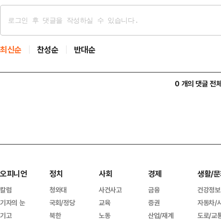
최신순
찬성순
반대순
0 개의 댓글 전
오피니언
정치
사회
경제
생활/문
칼럼
청와대
사건사고
금융
건강정보
기자의 눈
국회/정당
교육
증권
자동차/
기고
북한
노동
산업/재계
도로/교