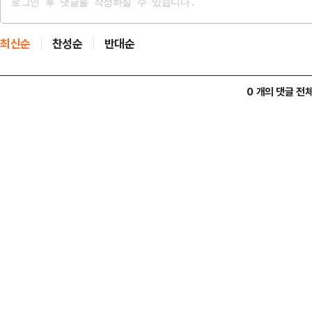
최신순
찬성순
반대순
0 개의 댓글 전