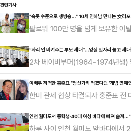
관련기사
"속옷 수준으로 생방송…" 10세 연하남 만나는 女리
팔로워 100만 명을 넘게 보유한 
나의 과한 노출 의상이 화제의 중심에
에 따르면 엘레오노라 인카르도나는 
“자리 안 비켜주는 부모 세대”…양질 일자리 놓고 세대
2차 베이비부머(1964~1974년생
스타디움에서 열린 PSG와 바이에른
에 진입하면서 노동시장의 세대 구도
착용했다.공개된 사진에 따르면 인
은 학력과 건강 상태를 지닌 이들은
여배우 저격한 홍준표 "청산가리 먹겠다던 '개념 연예인
트와 브라톱 차림(사진 왼쪽)으로 중
한미 관세 협상 타결되자 홍준표 전 
양질의 일자리를 두고 청년 세대와의
셜미디어(SNS)에 공유돼 화제를 모
는 반대했으면서 지금 관세 15% 
6.1%…전체 실업률 2배 이상 수
태의 상의 차림은 과하…
준표 전 시장은 지난달 31일 SNS에서
인천 월미도서 중학생·40대 여성 바다에 빠져 숨져…"
6월 기준 15~29세 청년층 실업률은 
하루 사이 인천 월미도 앞바다에서 2
한미 FTA 추진할 때는 '광우병 괴
이상 높다.양질 일자리 부족은 청년