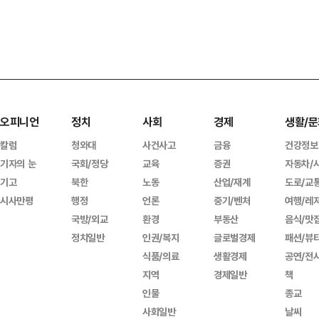
오피니언
정치
사회
경제
생활/문
칼럼
청와대
사건사고
금융
건강정보
기자의 눈
국회/정당
교육
증권
자동차/
기고
북한
노동
산업/재계
도로/교
시사만평
행정
언론
중기/벤처
여행/레
국방/외교
환경
부동산
음식/맛
정치일반
인권/복지
글로벌경제
패션/뷰
식품/의료
생활경제
공연/전
지역
경제일반
책
인물
종교
사회일반
날씨