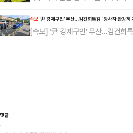
부 등에 따르면 지난달 30일 오후 
나를 매국노라고 했다"며 이같이 지적
공정성과 일·…
"중학생 A군이 물에 빠졌다"는 신고
속보
'尹 강제구인' 무산…김건희특검 "당사자 완강히 
소고기 먹지 않나. '미국산 소고기 
[속보] '尹 강제구인' 무산…김건희특
소방 당국과 해경은 심정지 상태인 A
어디 갔냐"며 "그렇게 난리를 쳤는데
병원으로 옮겨졌으나 숨졌다.해경은 
당한 것으로 보고 구체적인 사고 경위
월미도 인근 해상에서 "40대 여성 B
수…
댓글