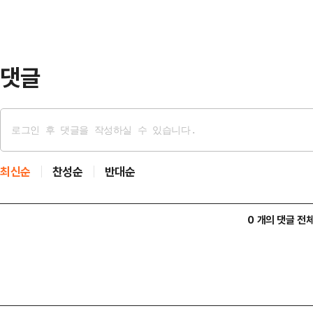
6월 기준 15~29세 청년층 실업률은 
이상 높다.양질 일자리 부족은 청년
공정성과 일·…
댓글
최신순
찬성순
반대순
0 개의 댓글 전