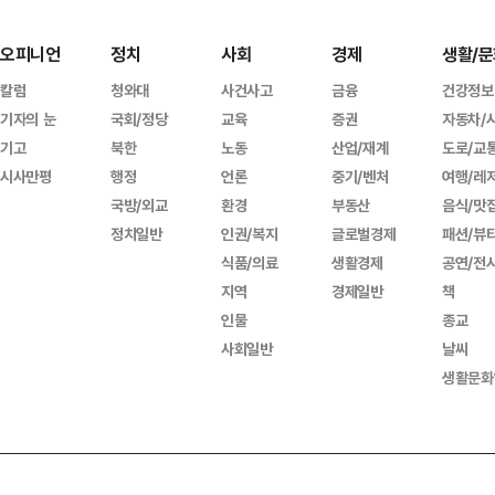
오피니언
정치
사회
경제
생활/문
칼럼
청와대
사건사고
금융
건강정보
기자의 눈
국회/정당
교육
증권
자동차/
기고
북한
노동
산업/재계
도로/교
시사만평
행정
언론
중기/벤처
여행/레
국방/외교
환경
부동산
음식/맛
정치일반
인권/복지
글로벌경제
패션/뷰
식품/의료
생활경제
공연/전
지역
경제일반
책
인물
종교
사회일반
날씨
생활문화