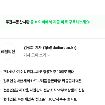
'주간부동산시황'
을 네이버에서 지금 바로 구독해보세요!
임정희 기자 (1jh@dailian.co.kr)
기사 모아 보기 >
프라하 가기 쉬워진다…체코 항공편 주 10회로 확대
집주인 압박한 세제 카드…‘매물 골든타임’ 뒤 공급대책은
전문건설공제조합, 채권관리 전담 조직 ‘서부보상센터’ 신설
현대건설, 목동 재건축 ‘정조준’…10단지 수주 ‘출사표’