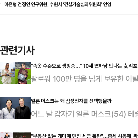
이은형 건정연 연구위원, 수원시 ‘건설기술심의위원회’ 연임
관련기사
"속옷 수준으로 생방송…" 10세 연하남 만나는 女리
팔로워 100만 명을 넘게 보유한 
나의 과한 노출 의상이 화제의 중심에
에 따르면 엘레오노라 인카르도나는 
일론 머스크는 왜 삼성전자를 선택했을까
어느 날 갑자기 일론 머스크(54) 
스타디움에서 열린 PSG와 바이에른
원투수로 등장했다. 트럼프와 사이가
착용했다.공개된 사진에 따르면 인
해 같은 기간보다 12% 감소하자 1
"부동산 없는 개미에 던진 세금 폭탄"…증세 시동에 '싸