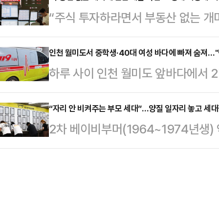
트와 브라톱 차림(사진 왼쪽)으로 중
“주식 투자하라면서 부동산 없는 개
아닌가. 그렇게 정치판에서 현장경
셜미디어(SNS)에 공유돼 화제를 모
산에서 주식시장으로 머니무브(자금
큰 선물을 던져 주었다.7월 31일 
태의 상의 차림은 과하…
야 하지 않나”세제 원복과 증세에 
인천 월미도서 중학생·40대 여성 바다에 빠져 숨져…"
은 참담했다. 종합 반도체를 담당하
하루 사이 인천 월미도 앞바다에서 2
게 만들고 있다. 무엇보다 국내 증
메모리 반도체 위주인 SK하이닉스(9
부 등에 따르면 지난달 30일 오후 
이재명 대통령이 약속한 증시 부양 기조
중에서도 …
"중학생 A군이 물에 빠졌다"는 신고
“자리 안 비켜주는 부모 세대”…양질 일자리 놓고 세대
행하고 있다는 지적이다.기획재정부
2차 베이비부머(1964~1974년생
소방 당국과 해경은 심정지 상태인 A
‘2025년 세제 개편안’을 확정했다
에 진입하면서 노동시장의 세대 구도
병원으로 옮겨졌으나 숨졌다.해경은 
법인세율 인상 ▲증권거래…
은 학력과 건강 상태를 지닌 이들은
당한 것으로 보고 구체적인 사고 경위
양질의 일자리를 두고 청년 세대와의
월미도 인근 해상에서 "40대 여성 B
6.1%…전체 실업률 2배 이상 수
수…