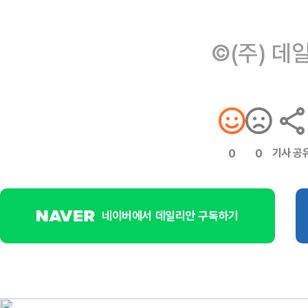
©(주) 데
기사 공
0
0
네이버에서 데일리안 구독하기