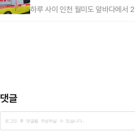
하루 사이 인천 월미도 앞바다에서 2
스타디움에서 열린 PSG와 바이에른
‘2025년 세제 개편안’을 확정했다
부 등에 따르면 지난달 30일 오후 
착용했다.공개된 사진에 따르면 인
법인세율 인상 ▲증권거래…
"중학생 A군이 물에 빠졌다"는 신고
트와 브라톱 차림(사진 왼쪽)으로 중
소방 당국과 해경은 심정지 상태인 A
셜미디어(SNS)에 공유돼 화제를 모
병원으로 옮겨졌으나 숨졌다.해경은 
태의 상의 차림은 과하…
당한 것으로 보고 구체적인 사고 경위
월미도 인근 해상에서 "40대 여성 B
수…
댓글