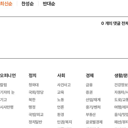
최신순
찬성순
반대순
0 개의 댓글 전
오피니언
정치
사회
경제
생활/문
칼럼
청와대
사건사고
금융
건강정보
기자의 눈
국회/정당
교육
증권
자동차/
기고
북한
노동
산업/재계
도로/교
시사만평
행정
언론
중기/벤처
여행/레
국방/외교
환경
부동산
음식/맛
정치일반
인권/복지
글로벌경제
패션/뷰