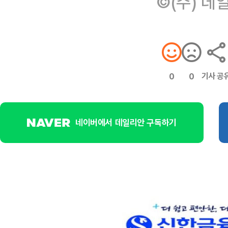
©(주) 데
기사 공
0
0
네이버에서 데일리안 구독하기