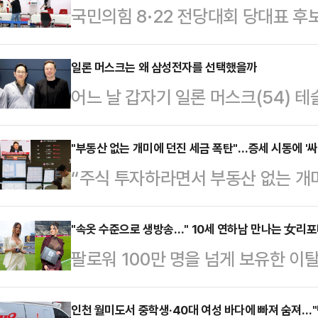
국민의힘 8·22 전당대회 당대표 후
표가 확정됐다. '강경파'로 분류되는 
안철수·조경태 후보, 그리고 이들의 
일론 머스크는 왜 삼성전자를 선택했을까
어느 날 갑자기 일론 머스크(54) 
표를 던졌다. 후보 등록 마지막 날 
원투수로 등장했다. 트럼프와 사이가
'선명성' 경쟁에 본격 돌입했다.3
해 같은 기간보다 12% 감소하자 1
"부동산 없는 개미에 던진 세금 폭탄"…증세 시동에 '싸
따르면 전날부터 이날까지 이틀간 후
“주식 투자하라면서 부동산 없는 개
아닌가. 그렇게 정치판에서 현장경
문수 전 고용노동부 장관, 안철수·장
산에서 주식시장으로 머니무브(자금
큰 선물을 던져 주었다.7월 31일 
총 5…
야 하지 않나”세제 원복과 증세에 
"속옷 수준으로 생방송…" 10세 연하남 만나는 女리
은 참담했다. 종합 반도체를 담당하
팔로워 100만 명을 넘게 보유한 
게 만들고 있다. 무엇보다 국내 증
메모리 반도체 위주인 SK하이닉스(9
나의 과한 노출 의상이 화제의 중심에
이재명 대통령이 약속한 증시 부양 기조
중에서도 …
에 따르면 엘레오노라 인카르도나는 
인천 월미도서 중학생·40대 여성 바다에 빠져 숨져…"
행하고 있다는 지적이다.기획재정부