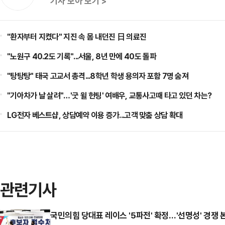
기사 모아 보기 >
"환자부터 지켰다" 지진 속 몸 내던진 日 의료진
"노원구 40.2도 기록"...서울, 8년 만에 40도 돌파
"탕탕탕" 태국 고교서 총격...8학년 학생 용의자 포함 7명 숨져
"기아차가 날 살려"…'굿 윌 헌팅' 여배우, 교통사고때 타고 있던 차는?
LG전자 베스트샵, 상담예약 이용 증가...고객 맞춤 상담 확대
관련기사
국민의힘 당대표 레이스 '5파전' 확정…'선명성' 경쟁 