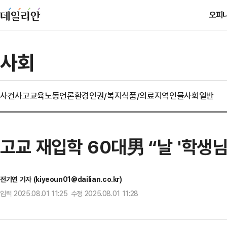
오피
사회
사건사고
교육
노동
언론
환경
인권/복지
식품/의료
지역
인물
사회일반
고교 재입학 60대男 “날 '학생
전기연 기자 (kiyeoun01@dailian.co.kr)
입력 2025.08.01 11:25 수정 2025.08.01 11:28