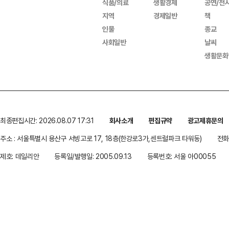
식품/의료
생활경제
공연/전
지역
경제일반
책
인물
종교
사회일반
날씨
생활문화
최종편집시간: 2026.08.07 17:31
회사소개
편집규약
광고제휴문의
주소 : 서울특별시 용산구 서빙고로 17, 18층(한강로3가,센트럴파크 타워동)
전화 
제호: 데일리안
등록일/발행일: 2005.09.13
등록번호: 서울 아00055