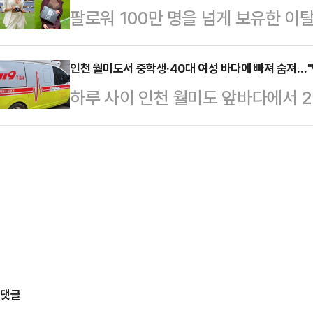
팔로워 100만 명을 넘게 보유한 
게 만들고 있다. 무엇보다 국내 증
메모리 반도체 위주인 SK하이닉스(9
나의 과한 노출 의상이 화제의 중심에
이재명 대통령이 약속한 증시 부양 기조
중에서도 …
에 따르면 엘레오노라 인카르도나는 
인천 월미도서 중학생·40대 여성 바다에 빠져 숨져…"
행하고 있다는 지적이다.기획재정부
하루 사이 인천 월미도 앞바다에서 2
스타디움에서 열린 PSG와 바이에른
‘2025년 세제 개편안’을 확정했다
부 등에 따르면 지난달 30일 오후 
착용했다.공개된 사진에 따르면 인
법인세율 인상 ▲증권거래…
"중학생 A군이 물에 빠졌다"는 신고
트와 브라톱 차림(사진 왼쪽)으로 중
소방 당국과 해경은 심정지 상태인 A
셜미디어(SNS)에 공유돼 화제를 모
병원으로 옮겨졌으나 숨졌다.해경은 
태의 상의 차림은 과하…
당한 것으로 보고 구체적인 사고 경위
월미도 인근 해상에서 "40대 여성 B
수…
댓글