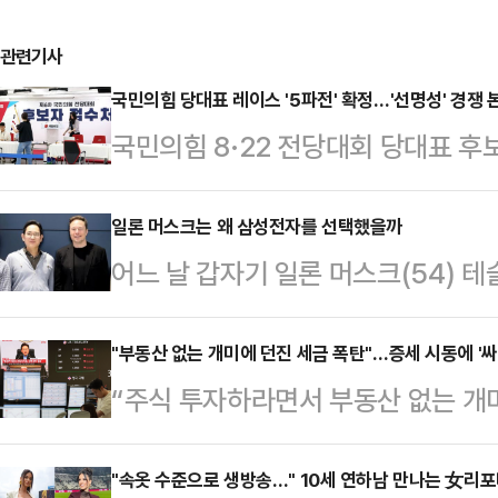
관련기사
국민의힘 당대표 레이스 '5파전' 확정…'선명성' 경쟁 
국민의힘 8·22 전당대회 당대표 후
표가 확정됐다. '강경파'로 분류되는 
안철수·조경태 후보, 그리고 이들의 
일론 머스크는 왜 삼성전자를 선택했을까
어느 날 갑자기 일론 머스크(54) 
표를 던졌다. 후보 등록 마지막 날 
원투수로 등장했다. 트럼프와 사이가
'선명성' 경쟁에 본격 돌입했다.3
해 같은 기간보다 12% 감소하자 1
"부동산 없는 개미에 던진 세금 폭탄"…증세 시동에 '싸
따르면 전날부터 이날까지 이틀간 후
“주식 투자하라면서 부동산 없는 개
아닌가. 그렇게 정치판에서 현장경
문수 전 고용노동부 장관, 안철수·장
산에서 주식시장으로 머니무브(자금
큰 선물을 던져 주었다.7월 31일 
총 5…
야 하지 않나”세제 원복과 증세에 
"속옷 수준으로 생방송…" 10세 연하남 만나는 女리
은 참담했다. 종합 반도체를 담당하