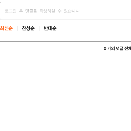
최신순
찬성순
반대순
0 개의 댓글 전