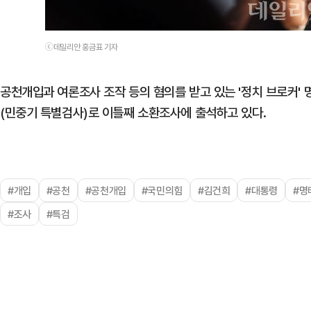
ⓒ데일리안 홍금표 기자
공천개입과 여론조사 조작 등의 혐의를 받고 있는 '정치 브로커' 
(민중기 특별검사)로 이틀째 소환조사에 출석하고 있다.
#개입
#공천
#공천개입
#국민의힘
#김건희
#대통령
#명
#조사
#특검