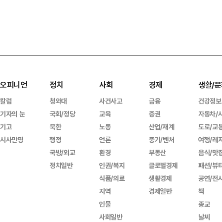
오피니언
정치
사회
경제
생활/문
칼럼
청와대
사건사고
금융
건강정보
기자의 눈
국회/정당
교육
증권
자동차/
기고
북한
노동
산업/재계
도로/교
시사만평
행정
언론
중기/벤처
여행/레
국방/외교
환경
부동산
음식/맛
정치일반
인권/복지
글로벌경제
패션/뷰
식품/의료
생활경제
공연/전
지역
경제일반
책
인물
종교
사회일반
날씨