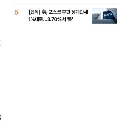
제청하라"
적 
5
10
[단독] 美, 포스코 후판 상계관세
네이
1%대로…3.70%서 '뚝'
외연
출(
전
을