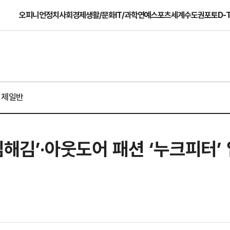
오피니언
정치
사회
경제
생활/문화
IT/과학
연예
스포츠
세계
수도권
포토
D-
경제일반
김해김’·아웃도어 패션 ‘누크피터’