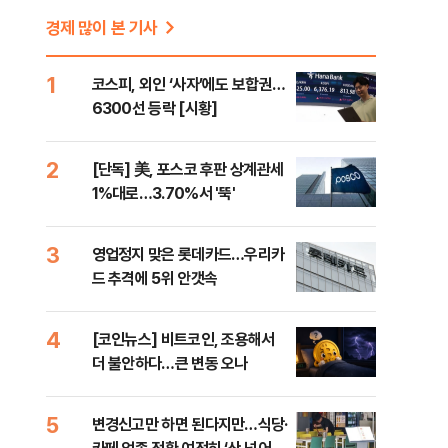
경제 많이 본 기사
1
코스피, 외인 ‘사자’에도 보합권…
6300선 등락 [시황]
2
[단독] 美, 포스코 후판 상계관세
1%대로…3.70%서 '뚝'
3
영업정지 맞은 롯데카드…우리카
드 추격에 5위 안갯속
4
[코인뉴스] 비트코인, 조용해서
더 불안하다…큰 변동 오나
5
변경신고만 하면 된다지만…식당·