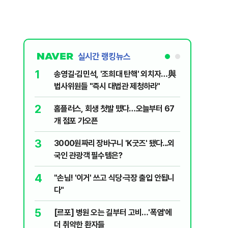
실시간 랭킹뉴스
1
6
송영길·김민석, '조희대 탄핵' 외치자…與
[단독] 
법사위원들 "즉시 대법관 제청하라"
로…3.70
2
7
홈플러스, 회생 첫발 뗐다…오늘부터 67
"집값 아
개 점포 가오픈
민의힘, 
3
8
3000원짜리 장바구니 'K굿즈' 됐다...외
영업정지
국인 관광객 필수템은?
에 5위 
4
9
"손님! '이거' 쓰고 식당·극장 출입 안됩니
"오세훈이
다"
반영"…
5
10
[르포] 병원 오는 길부터 고비…'폭염'에
[코인뉴스
더 취약한 환자들
다…큰 변