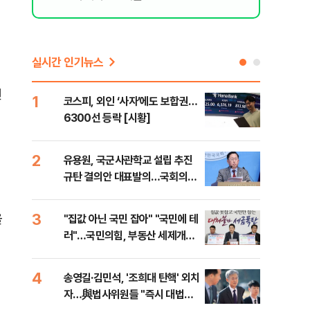
실시간 인기뉴스
랜
1
6
코스피, 외인 ‘사자’에도 보합권…
靑,
6300선 등락 [시황]
점식
고'"
2
7
유용원, 국군사관학교 설립 추진
與김
규탄 결의안 대표발의…국회의원
발언
36명 동참
3
8
을
"집값 아닌 국민 잡아" "국민에 테
"오
러"…국민의힘, 부동산 세제개편
과정
안 맹폭
세제
4
9
송영길·김민석, '조희대 탄핵' 외치
"'
자…與법사위원들 "즉시 대법관
공급