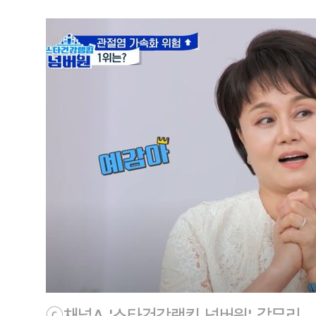
ⓒ채널A '스타건강랭킹 넘버원' 갈무리