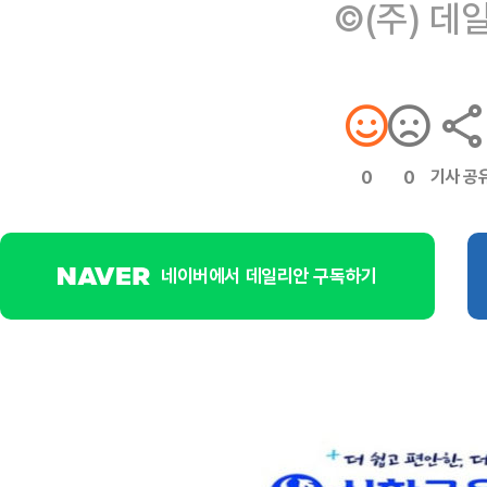
©(주) 데
기사 공
0
0
네이버에서 데일리안 구독하기