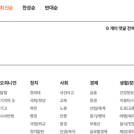
최신순
찬성순
반대순
0 개의 댓글 전
오피니언
정치
사회
경제
생활/문
칼럼
청와대
사건사고
금융
건강정보
기자의 눈
국회/정당
교육
증권
자동차/
기고
북한
노동
산업/재계
도로/교
시사만평
행정
언론
중기/벤처
여행/레
국방/외교
환경
부동산
음식/맛
정치일반
인권/복지
글로벌경제
패션/뷰