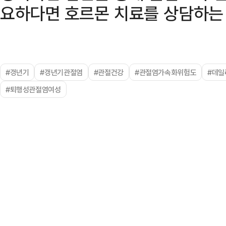
요하다면 호르몬 치료를 상담하는 
#갱년기
#갱년기관절염
#관절건강
#관절염가속화위험도
#데일
#퇴행성관절염여성