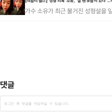
반기행'에 영탁이 출연했다. 이날 영
[데일리 헬스] '성형 의혹' 소유, "살 뺀 보람이 있다"
년 정도 됐다. 손이 덜렁덜렁해서 잘
가수 소유가 최근 불거진 성형설을 
다. 뇌경색 때문에 왼쪽 몸이 좀 불
발생 시 대처 요령반려견을 키우는 
인 이유는 메이크업과 다이어트 효과
은 "늘 장난감을 만들어서 같이 놀
있다. …
통해 성형 의혹에 대해 언급했다. 소유
시 가면 따라가서 구경도 하고 아버
을 봤다. 그렇게 달라졌나 싶었는데
혀 뇌 손상되는 뇌경색영탁의 아버지
며 "쌍커풀은 자연산이고 엄마 뱃속
소와 영양분…
살 뺀 보람이 있다"고 성형설을 해
만큼 외모에 큰 영향을 미친다. 소유
한 다이어트 …
댓글