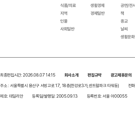
식품/의료
생활경제
공연/전
지역
경제일반
책
인물
종교
사회일반
날씨
생활문화
최종편집시간: 2026.08.07 14:15
회사소개
편집규약
광고제휴문의
주소 : 서울특별시 용산구 서빙고로 17, 18층(한강로3가,센트럴파크 타워동)
전화 
제호: 데일리안
등록일/발행일: 2005.09.13
등록번호: 서울 아00055