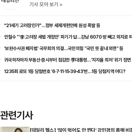
기사 모아 보기 >
“21세기 고려장인가”…정부 세제개편안에 원성 폭발 등
안철수 "'李 고려장 세법 개정안' 파기가 답…강남 6070 방 빼고 외지로 
'보완수사권 폐지법' 국무회의 의결…국민의힘 "국민 뜻 끝내 외면" 등
귀국하자마자 부동산·증시부터 점검한 李대통령…'지지율 최저' 위기 정면 
1235회 로또 1등 당첨번호 '6·7·11·15·39·43'번…1등 당첨지역 어디?
관련기사
[데일리 헬스] '많이 먹어도 안 찐다' 강민경의 몸매 비결