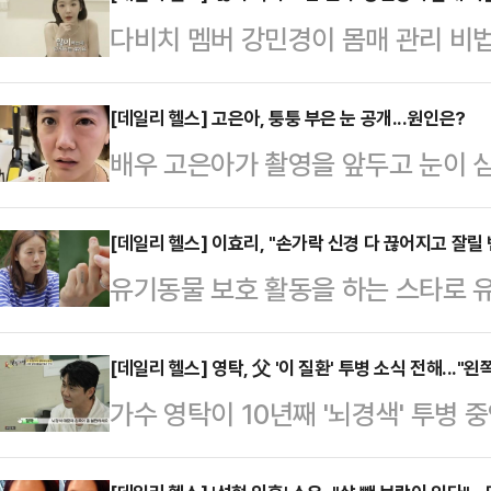
다비치 멤버 강민경이 몸매 관리 비법
리고 있다.지난 29일 개인채널 '걍
영상이 게재됐다. 영상에서 강민경은
[데일리 헬스] 고은아, 퉁퉁 부은 눈 공개...원인은?
배우 고은아가 촬영을 앞두고 눈이 
수 있는 직업은 아니다"라며 "식탐이
아는 자신의 개인채널 ‘방가네’에 짧
끝을 본다. 그리고 관리할 때는 열심
쪽 눈이 퉁퉁 부은 상태로 보는 이
[데일리 헬스] 이효리, "손가락 신경 다 끊어지고 잘릴 뻔
많이 먹는데도 살찌지 않느냐'는 질문
유기동물 보호 활동을 하는 스타로 
증상에 대해 "이유를 모르겠는데 알레
하고 흰 쌀 안 먹으려고 되도록 노력
사연을 전했다.27일 오후 방송된 J
것 같다"고 말했다. 이에 고은아의 언
…
운 혜자의 뜰'에는 배우 김혜자와 
[데일리 헬스] 영탁, 父 '이 질환' 투병 소식 전해..."
다"며 걱정했다.면역체계의 과민반
가수 영탁이 10년째 '뇌경색' 투병
"개들 싸우는 걸 말리다 손이 거의 
외부 물질에 우리 몸의 면역 체계가
데, 해당 질환에 관심이 쏠리고 있다.
었다"며 변형된 자신의 왼손 중지 손
말한다. 집먼지진드기…