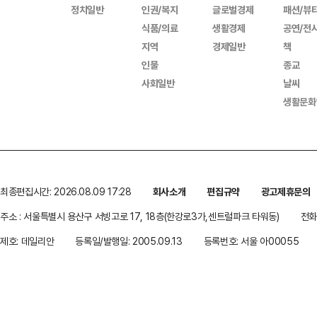
정치일반
인권/복지
글로벌경제
패션/뷰
식품/의료
생활경제
공연/전
지역
경제일반
책
인물
종교
사회일반
날씨
생활문화
최종편집시간: 2026.08.09 17:28
회사소개
편집규약
광고제휴문의
주소 : 서울특별시 용산구 서빙고로 17, 18층(한강로3가,센트럴파크 타워동)
전화 
제호: 데일리안
등록일/발행일: 2005.09.13
등록번호: 서울 아00055