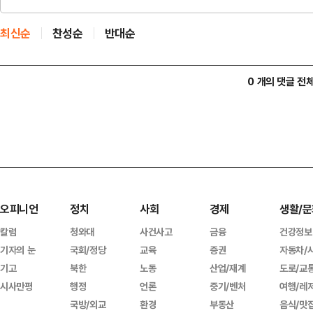
최신순
찬성순
반대순
0 개의 댓글 전
오피니언
정치
사회
경제
생활/문
칼럼
청와대
사건사고
금융
건강정보
기자의 눈
국회/정당
교육
증권
자동차/
기고
북한
노동
산업/재계
도로/교
시사만평
행정
언론
중기/벤처
여행/레
국방/외교
환경
부동산
음식/맛