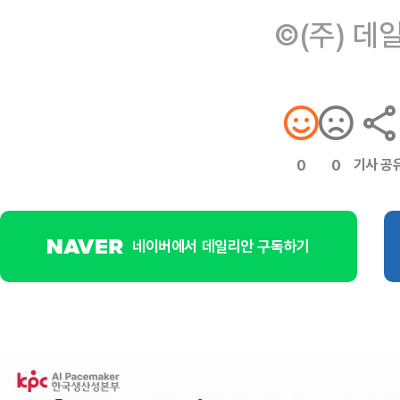
©(주) 데
기사 공
0
0
네이버에서 데일리안 구독하기