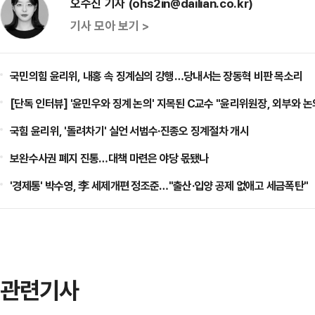
오수진 기자 (ohs2in@dailian.co.kr)
기사 모아 보기 >
국민의힘 윤리위, 내홍 속 징계심의 강행…당내서는 장동혁 비판 목소리
[단독 인터뷰] '윤민우와 징계 논의' 지목된 C교수 "윤리위원장, 외부와 논
국힘 윤리위, '돌려차기' 실언 서범수·진종오 징계절차 개시
보완수사권 폐지 진통…대책 마련은 야당 몫됐나
'경제통' 박수영, 李 세제개편 정조준…"출산·입양 공제 없애고 세금폭탄"
관련기사