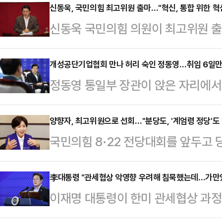
신동욱, 국민의힘 최고위원 출마…"혁신, 통합 위한 
신동욱 국민의힘 의원이 최고위원 출
반드시 통합을 위한 혁신이어야 한다
에서 기자회견을 열어 "전쟁터로 나
개성공단기업협회 만나 허리 숙인 정동영…취임 6일만에
정동영 통일부 장관이 앉은 자리에서
혁신이라는 아름다운 단어로 포장돼 
관계자들에게 사과했다. 통일부 장관으
이같이 말했다.이어 "그런 혁신으로는
정 장관은 31일 정부서울청사 장
양향자, 최고위원으로 선회…"분당도, '계엄령 정당'도
면 필패라는 사실은 초등학생들도 알
국민의힘 8·22 전당대회를 앞두고 
"정부 대표의 한 사람으로서 진심으로
처절한 내부 혁신 없이 통합할 수 없
의원이 최고위원 출마를 선언했다.양향
거 개성공단에 입주했던 기업인 10여
"스스로 변할 의지…
의 위기를 극복할 전당대회가 더 큰 
李대통령 "관세협상 악영향 우려해 침묵했는데…가만있
은 "개성(공단)이 닫히면서 평화의 
이재명 대통령이 한미 관세협상 과정
위해 최고위원으로 출마한다"고 밝혔
시작했다"며 "개성에 기업인들이 가
고 "(내가) 말을 하면 악영향을 주니
전망하는 언론이 점점 적어지고 있고
만들러 간 것"이라고…