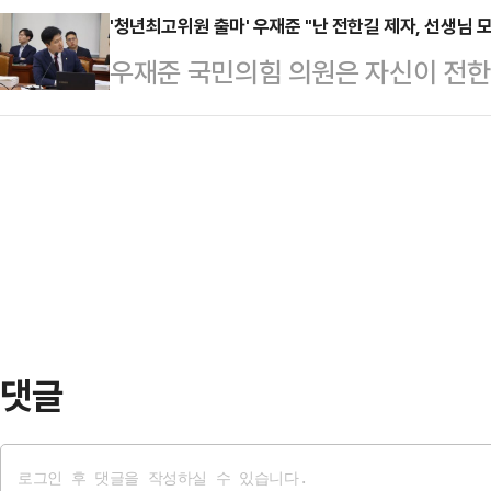
통령은 31일 정부서울청사 별관에서
'청년최고위원 출마' 우재준 "난 전한길 제자, 선생님
들이 대거 포진했다"고 바라봤다.이
우재준 국민의힘 의원은 자신이 전한
서 장·차관이 하는 말 한마디의 중
수아비일 뿐"이라며 "현재 당규로는
생을 아끼던 모습으로 돌아오라"고 호
이 같이 말했다.이와 관련 이 대통령
내리고 지도부를…
대회 청년최고위원 선거에 출마하면
더라"며 "오리가 물살에 떠 내려가지
전 씨에 대해 "(당내에) 전한길 씨
에서는 얼마나 생난리인가"라고 강조
다. 적절하지 않다"며 비판했다.그는 
면서 정말 어떤…
상계엄을 긍정하는지로 달라진다고 본
다"며 "(비상계엄을 긍정하는) 전 씨
도 있을 것이…
댓글