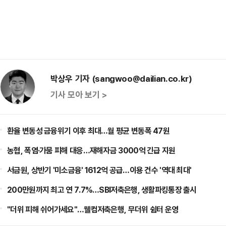
박상우 기자 (sangwoo@dailian.co.kr)
기사 모아 보기 >
환율 변동성 금융위기 이후 최대…월 평균 변동폭 47원
농협, 폭염·가뭄 피해 대응…재해자금 3000억 긴급 지원
서금원, 상반기 '미소금융' 1612억 공급…이용 건수 '역대 최대'
200만원까지 최고 연 7.7%…SBI저축은행, 생활파킹통장 출시
"더위 피해 쉬어가세요"…웰컴저축은행, 무더위 쉼터 운영