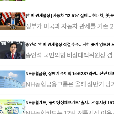
나의 과한 노출 의상이 화제의 중심에
파 출당 여부를 묻겠단 데 대해 "금
럽연합(EU)과…
에 따르면 엘레오노라 인카르도나는 
[한미 관세협상] 자동차 '12.5%' 실패… 현대차, 
람이 무슨 말을 한다고 (언론이 집중
정부가 미국과 자동차 관세를 기존 2
스타디움에서 열린 PSG와 바이에른
다.김 후보는 "지금 '전한길 대회'를
난 2분기 관세 타격으로 1조6000
착용했다.공개된 사진에 따르면 인
당장 3분기부터 손실폭을 줄일 수 있
송언석 "한미 관세협상 적절 수준…시한 쫓겨 양보한 
트와 브라톱 차림(사진 왼쪽)으로 중
송언석 국민의힘 비상대책위원장 겸
일본, EU(유럽연합) 대비 유리한 
셜미디어(SNS)에 공유돼 화제를 모
해 "한미 FTA가 15%로 합의된 점
경쟁은 더욱 치열해질 전망이다. 25
태의 상의 차림은 과하…
율로 적절한 수준이라고 생각한다"고
NH농협금융, 상반기 순이익 1조6287억원…전년 대비
를 감수하고 가격을 동결해온 주요 
NH농협금융그룹은 올해 상반기 당
전 국회에서 열린 비상대책위회의에서
본격화될 것으로 보인다.대통령실은
31일 공시했다. 이는 전년 동기 대비
대 정의선 회장 등 민간 외교관들의
뿐 아니…
기 이자이익은 4조977억원으로 전년 
NH농협카드, '쿵야싱싱체크카드' 출시…전통시장 15
이 말했다.앞서 한미 양국은 이날 
NH농협카드는 17일 전통시장 이용
다. 반면, 비이자이익은 1조3296억