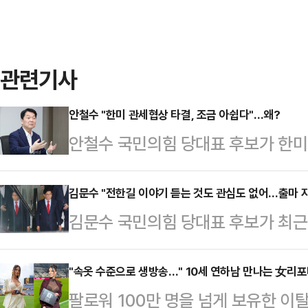
관련기사
안철수 "한미 관세협상 타결, 조금 아쉽다"…왜?
안철수 국민의힘 당대표 후보가 한미 
쉽다"고 평가했다.안철수 후보는 31
모가 일본에 비해서 절반도 안 되니 
김문수 "전한길 이야기 듣는 것도 관심도 없어…출마 
김문수 국민의힘 당대표 후보가 최근
서 "일본과 똑같이 이렇게 기계적으로
쏟아내는 것과 관련해 "(전 씨에 대
그냥 일본의 것을 따랐다는 말 밖에
많지 않다"고 딱 잘라 말했다.김문수
"속옷 수준으로 생방송…" 10세 연하남 만나는 女리
은 이날 미국과 무역합의를 통해 8월
팔로워 100만 명을 넘게 보유한 
발표 직후 기자들과 만나 전 씨가 '
호 관세를 25%에서 15%로 낮추기