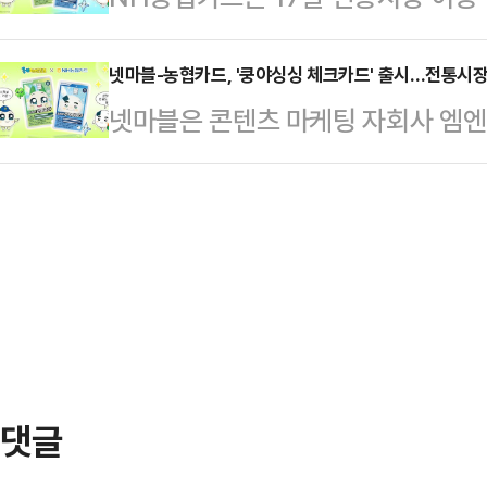
15%로 낮추고, 한국이 미국에 35
장 특화카드인 '쿵야싱싱 체크카드'
이자이익 중 수수료 이익은 9822억
등의 조건으로 무…
스토랑즈'와 협업해 캐릭터 카드 디
넷마블-농협카드, '쿵야싱싱 체크카드' 출시…전통시장
이익은 1조1318억원으로 44.5%
넷마블은 콘텐츠 마케팅 자회사 엠
이용 때 결제금액의 15%를 적립받을
으로 이자이익이 크게 감소했다"며 
업해 '쿵야싱싱 체크카드'를 출시했
최대 1만포인트까지 적립 가능하다.
입…
총 2가지 디자인으로 원하는 캐릭터
제공한다. 생활 영역에는 ▲쇼핑(하
15% 적립, 전 가맹점 0.2% 적립,
(GS25, CU, 올리브영, 다이소) 
공한다.한 달동안 더 많은 발급 수를
바게뜨) ▲…
배서더로 선정돼 향후 홍보대사로도
다양한 혜택을 마련했다. 먼저, 체크
게는 카드 꾸미기…
댓글