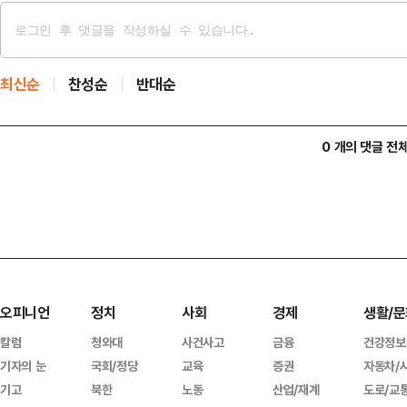
최신순
찬성순
반대순
0 개의 댓글 전
오피니언
정치
사회
경제
생활/문
칼럼
청와대
사건사고
금융
건강정보
기자의 눈
국회/정당
교육
증권
자동차/
기고
북한
노동
산업/재계
도로/교