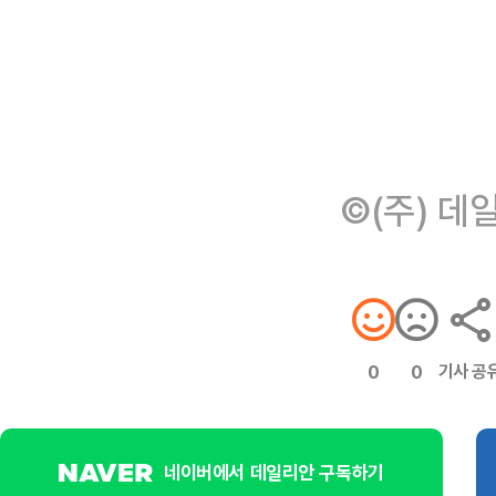
©(주) 데
기사 공
0
0
네이버에서 데일리안 구독하기