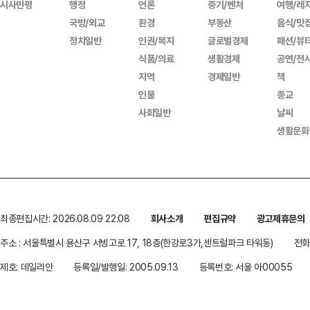
시사만평
행정
언론
중기/벤처
여행/레
국방/외교
환경
부동산
음식/맛
정치일반
인권/복지
글로벌경제
패션/뷰
식품/의료
생활경제
공연/전
지역
경제일반
책
인물
종교
사회일반
날씨
생활문화
최종편집시간: 2026.08.09 22:08
회사소개
편집규약
광고제휴문의
주소 : 서울특별시 용산구 서빙고로 17, 18층(한강로3가,센트럴파크 타워동)
전화 
제호: 데일리안
등록일/발행일: 2005.09.13
등록번호: 서울 아00055