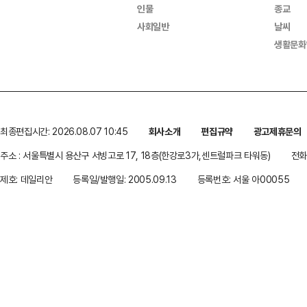
인물
종교
사회일반
날씨
생활문화
최종편집시간: 2026.08.07 10:45
회사소개
편집규약
광고제휴문의
주소 : 서울특별시 용산구 서빙고로 17, 18층(한강로3가,센트럴파크 타워동)
전화 
제호: 데일리안
등록일/발행일: 2005.09.13
등록번호: 서울 아00055