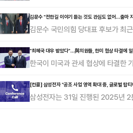
해 "한미 FTA가 15%로 합의된 점
착용했다.공개된 사진에 따르면 인
율로 적절한 수준이라고 생각한다"고
김문수 "전한길 이야기 듣는 것도 관심도 없어…출마 
트와 브라톱 차림(사진 왼쪽)으로 중
김문수 국민의힘 당대표 후보가 최근
전 국회에서 열린 비상대책위회의에서
셜미디어(SNS)에 공유돼 화제를 모
쏟아내는 것과 관련해 "(전 씨에 대
대 정의선 회장 등 민간 외교관들의
태의 상의 차림은 과하…
많지 않다"고 딱 잘라 말했다.김문수
"최혜국 대우 받았다"…與의원들, 한미 협상 타결에 
이 말했다.앞서 한미 양국은 이날 
한국이 미국과 관세 협상에 타결한 
발표 직후 기자들과 만나 전 씨가 '
15%로 낮추고, 한국이 미국에 35
다.정청래 더불어민주당 당대표 후보
파 출당 여부를 묻겠단 데 대해 "금
등의 조건으로 무…
계 최강대국이자 한미동맹의 당사국
[컨콜] 삼성전자 "공조 사업 영역 확대 중, 글로벌 탑
람이 무슨 말을 한다고 (언론이 집중
삼성전자는 31일 진행된 2025년 
힘든 외교협상이었으리라 생각한다"며
다.김 후보는 "지금 '전한길 대회'를
난방공조 시장은 약 1800억불 규모
와 비교해보건데 선방을 했고, 상
어컨 사업을 북미에서 확대 중"이라
만하다고 평가한다"고 말했다.정 후
하고 에너지 절감 운영비 최적화에 
"피말리는 외교협상전에서 시시각각 