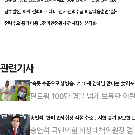
남부발전, 하계 전력피크 대비 '전사 전력수급 비상대응훈련' 실시
전력수요 증가 대응…전기안전공사 검사혁신 본격화
관련기사
"속옷 수준으로 생방송…" 10세 연하남 만나는 女리
팔로워 100만 명을 넘게 보유한 
나의 과한 노출 의상이 화제의 중심에
에 따르면 엘레오노라 인카르도나는 
송언석 "한미 관세협상 적절 수준…시한 쫓겨 양보한 
송언석 국민의힘 비상대책위원장 겸
스타디움에서 열린 PSG와 바이에른