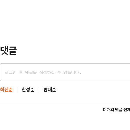
벌 탑티어 공조사업자로 거듭날 것"
고하셨을 대통령께 감사드린다"고…
댓글
최신순
찬성순
반대순
0 개의 댓글 전