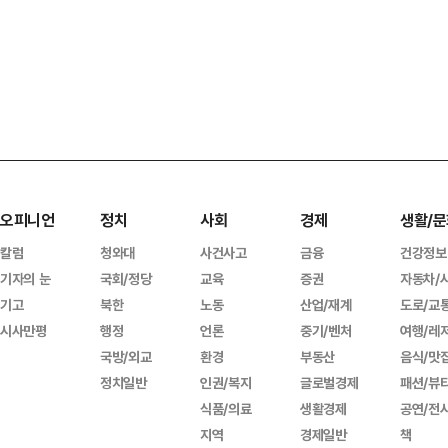
오피니언
정치
사회
경제
생활/문
칼럼
청와대
사건사고
금융
건강정보
기자의 눈
국회/정당
교육
증권
자동차/
기고
북한
노동
산업/재계
도로/교
시사만평
행정
언론
중기/벤처
여행/레
국방/외교
환경
부동산
음식/맛
정치일반
인권/복지
글로벌경제
패션/뷰
식품/의료
생활경제
공연/전
지역
경제일반
책