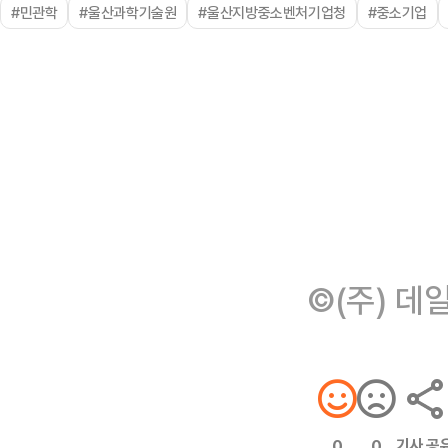
#민관학
#울산과학기술원
#울산지방중소벤처기업청
#중소기업
©(주) 데
기사 공
0
0