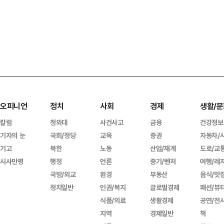
오피니언
정치
사회
경제
생활/문
칼럼
청와대
사건사고
금융
건강정보
기자의 눈
국회/정당
교육
증권
자동차/
기고
북한
노동
산업/재계
도로/교
시사만평
행정
언론
중기/벤처
여행/레
국방/외교
환경
부동산
음식/맛
정치일반
인권/복지
글로벌경제
패션/뷰
식품/의료
생활경제
공연/전
지역
경제일반
책