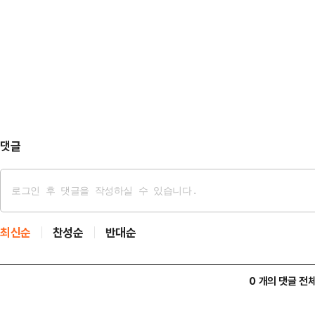
31~37도가 예보됐다. 평년(최저 22
온이 1~4도 높아 계속 무더울 전망
도 ▲인천 28도 ▲춘천 25도 ▲강릉
주 25도 ▲광주 26도 ▲부산 26
▲서울 36도 ▲인천 33도 ▲춘천 
댓글
최신순
찬성순
반대순
0 개의 댓글 전