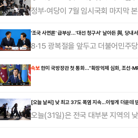
정부·여당이 7월 임시국회 마지막 
스타디움에서 열린 PSG와 바이에른
브를 예고하면서, 국민의힘이 부랴부
착용했다.공개된 사진에 따르면 인
지 않지만 할 수 있는 모든 방안을 
'조국 사면론' 급부상…'대선 청구서' 날아든 與, 당내
트와 브라톱 차림(사진 왼쪽)으로 중
8·15 광복절을 앞두고 더불어민주당
나 실질적으로는 필리버스터 외에 뚜
셜미디어(SNS)에 공유돼 화제를 모
한 특별사면을 요청하는 목소리가 확
언석 비상대책위원장 겸 원내대표는 
태의 상의 차림은 과하…
당 소속 일부 의원은 아예 공개 건의
속보
한미 국방장관 첫 통화…"확장억제 심화, 조선·MR
를 각각 소집하고, 입법 강행을 예고
어지자 혁신당도 내심 기대하는 분위
다. 쟁점 법안은 △노란봉투법(노동조
유 권한이라며 관련한 논의를 한 적
법·방송문화진흥회법·한국교…
[오늘 날씨] 낮 최고 37도 폭염 지속...이렇게 더운데 
원내운영수석부대표는 30일 국회에
오늘(31일)은 전국 대부분 지역의 
전 대표 사면론에 대해 "(사면은) 
이 이어지겠다.기상청에 따르면 아침 
하는 건 문제가 있…