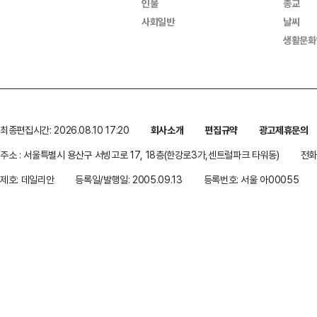
인물
종교
사회일반
날씨
생활문화
최종편집시간: 2026.08.10 17:20
회사소개
편집규약
광고제휴문의
주소 : 서울특별시 용산구 서빙고로 17, 18층(한강로3가,센트럴파크 타워동)
전화 
제호: 데일리안
등록일/발행일: 2005.09.13
등록번호: 서울 아00055