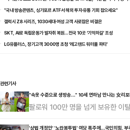
"국내 방송콘텐츠, 싱가포르 ATF서 해외 투자·유통 기회 잡으세요"
갤럭시 Z8 시리즈, 1030세대·여성 고객 사로잡은 비결은
SKT, AI로 독립운동가 발자취 복원…전국 10곳 ‘기억하길’ 조성
LG유플러스, 장기고객 3000명 초청 ‘레고랜드 워터풀 파티’
관련기사
"속옷 수준으로 생방송…" 10세 연하남 만나는 女리
팔로워 100만 명을 넘게 보유한 
나의 과한 노출 의상이 화제의 중심에
에 따르면 엘레오노라 인카르도나는 
'상법 개정안' '노란봉투법' 여당 폭주에…국민의힘, 