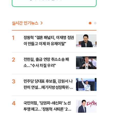
실시간 인기뉴스
1
6
장동혁 "결혼 패널티, 이재명 정권
사랑
이 만들고 이제 와 유체이탈"
싱계
2
7
전한길, 출금 연장 취소소송 패
"상
소…"수사 차질 우려"
피싱
3
8
민주당 당대표 후보들, 강원서 나
제2
란히 연설…메가지방성장특위·평
주 
화경제특구 공약
4
9
국민의힘, '당권파-쇄신파' 노선
'폭
투쟁 예고…'장동혁 사퇴론' 2차
인명