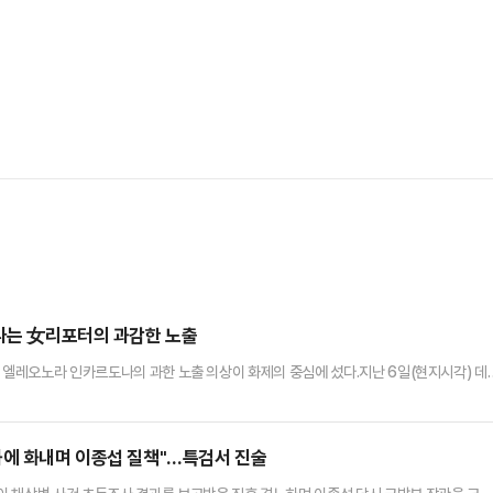
만나는 女리포터의 과감한 노출
터 엘레오노라 인카르도나의 과한 노출 의상이 화제의 중심에 섰다.지난 6일(현지시각) 데
 플로리다주 올랜도 캠핑 월드 스타디움에서 열린 PSG와 바이에른 뮌헨의 경기를 중계
인카르도나는 경기장에서 크림색 줄무늬 수트와 브라톱 차림(사진 왼쪽)으로 중계를 준비
 화제를 모았다.영국 더 선은 "방송 중 브래지어 형태의 상의 차림은 과하…
과에 화내며 이종섭 질책"…특검서 진술