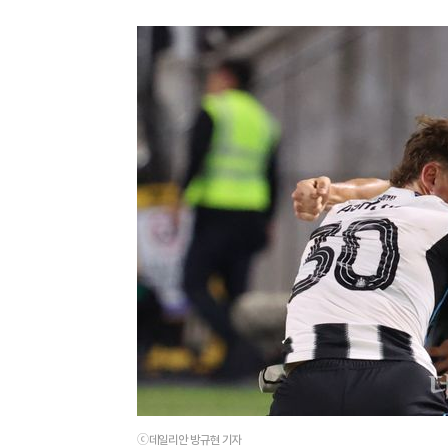
ⓒ데일리안 방규현 기자